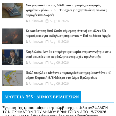
Στο μικροσκόπιο της ΑΑΔΕ και οι μικρές μεταφορές
χρημάτων μέσω IRIS – Τι ισχύει για χαρτζιλίκια, γονικές
παροχές και δωρεές
Unknown
Aug 10, 2026
Σε κατάσταση Red Code σήμερα η Αττική και άλλες έξι
περιφέρειες για εκδήλωση πυρκαγιάς – Επί ποδός οι Αρχές
Unknown
Aug 10, 2026
Χαρδαλιάς: Δεν θα επιτρέψουμε καμία ανεμογεννήτρια στις
αναδασωτέες και πυρόπληκτες περιοχές της Αττικής
Unknown
Aug 09, 2026
Πολύ υψηλός ο κίνδυνος πυρκαγιάς (κατηγορία κινδύνου 4)
αύριο Κυριακή 9/8-Μέτρα στο Δήμο Βριλησσίων
Unknown
Aug 09, 2026
ΔΙΑΥΓΕΙΑ RSS - ΔΗΜΟΣ ΒΡΙΛΗΣΣΙΩΝ
Έγκριση 1ης τροποποίησης της σύμβασης με τίτλο «ΑΣΦΑΛΙΣΗ
ΤΩΝ ΟΧΗΜΑΤΩΝ ΤΟΥ ΔΗΜΟΥ ΒΡΙΛΗΣΣΙΩΝ ΑΠΟ 15/7/2026
ΕΩΣ 15/7/2027» λόγω άσκησης μέρους του δικαιώματος