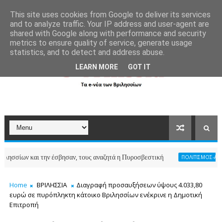
```
This site uses cookies from Google to deliver its services
and to analyze traffic. Your IP address and user-agent are
shared with Google along with performance and security
metrics to ensure quality of service, generate usage
statistics, and to detect and address abuse.
LEARN MORE
GOT IT
ων και την έσβησαν, τους αναζητά η Πυροσβεστική
ΠΟΛΙΤΙΣΜΟΣ-ΑΘΛΗΤΙΣΜ
Home
ΒΡΙΛΗΣΣΙΑ
Διαγραφή προσαυξήσεων ύψους 4.033,80
ευρώ σε πυρόπληκτη κάτοικο Βριλησσίων ενέκρινε η Δημοτική
Επιτροπή