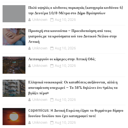
Πολύ υψηλός ο κίνδυνος πυρκαγιάς (κατηγορία κινδύνου 4)
την Δευτέρα 10/8-Μέτρα στο Δήμο Βριλησσίων
Unknown
Aug 10, 2026
Προσοχή στα κουνούπια – Προειδοποίηση από τους
γιατρούς με τα κρούσματα ιού του Δυτικού Νείλου στην
Αττική
Unknown
Aug 10, 2026
Λειτουργούν οι κάμερες στην Αττική Οδό;
Unknown
Aug 10, 2026
Ελληνικά νοικοκυριά: Οι καταθέσεις αυξάνονται, αλλά η
αποταμίευση υποχωρεί – Το 58% δηλώνει ότι «μόλις τα
βγάζει πέρα»
Unknown
Aug 10, 2026
Copernicus: H Δυτική Ευρώπη έζησε το θερμότερο δίμηνο
Ιουνίου-Ιουλίου που έχει καταγραφεί ποτέ
Unknown
Aug 10, 2026