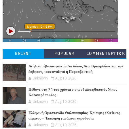
RECENT
POPULAR
COMMENTSΕΤΙΚΕ
ΤΕΣ
Ανήλικοι έβαλαν φωτιά στο δάσος Άνω Βριλησσίων και την
έσβησαν, τους αναζητά η Πυροσβεστική
Unknown
Aug 10, 2026
Πέθανε στα 74 του χρόνια ο σπουδαίος ηθοποιός Νίκος
Καλογερόπουλος
Unknown
Aug 10, 2026
Ελληνική Ομοσπονδία Θαλασσαιμίας: Κρίσιμες ελλείψεις
αίματος – Έκκληση για άμεση αιμοδοσία
Unknown
Aug 10, 2026