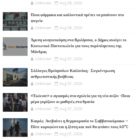
Unknown
Aug 08, 2026
Ποια φάρμακα και καλλυντικά πρέπει να μπαίνουν στο
ψυγείο
Unknown
Aug 08, 2026
Άμεση κινητοποίηση στα Βριλήσσια, ο Δήμος ανοίγει το
Κοινωνικό Παντοπωλείο για τους πυρόπληκτους της
Μάνδρας
Unknown
Aug 07, 2026
Σύλλογος Βριλησσίων Καλλινίκη : Συγκέντρωση
ανθρωπιστικής βοήθειας
Unknown
Aug 07, 2026
«Έκλεισε» ο αγιασμός στα σχολεία για τη νέα σεζόν -Ποια
μέρα γυρίζουν οι μαθητές στα θρανία
Unknown
Aug 07, 2026
Καιρός: Ανεβαίνει η θερμοκρασία το Σαββατοκύριακο –
Πότε κορυφώνεται η ζέστη και πού θα φτάσει τους 40°C
Unknown
Aug 07, 2026