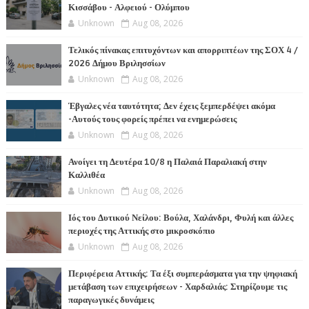
Κισσάβου - Αλφειού - Ολύμπου
Unknown
Aug 08, 2026
Τελικός πίνακας επιτυχόντων και απορριπτέων της ΣΟΧ 4 /
2026 Δήμου Βριλησσίων
Unknown
Aug 08, 2026
Έβγαλες νέα ταυτότητα; Δεν έχεις ξεμπερδέψει ακόμα
-Αυτούς τους φορείς πρέπει να ενημερώσεις
Unknown
Aug 08, 2026
Ανοίγει τη Δευτέρα 10/8 η Παλαιά Παραλιακή στην
Καλλιθέα
Unknown
Aug 08, 2026
Ιός του Δυτικού Νείλου: Βούλα, Χαλάνδρι, Φυλή και άλλες
περιοχές της Αττικής στο μικροσκόπιο
Unknown
Aug 08, 2026
Περιφέρεια Αττικής: Τα έξι συμπεράσματα για την ψηφιακή
μετάβαση των επιχειρήσεων - Χαρδαλιάς: Στηρίζουμε τις
παραγωγικές δυνάμεις