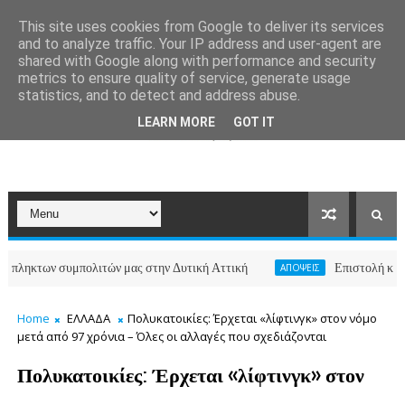
This site uses cookies from Google to deliver its services
and to analyze traffic. Your IP address and user-agent are
shared with Google along with performance and security
metrics to ensure quality of service, generate usage
statistics, and to detect and address abuse.
LEARN MORE
GOT IT
ν συμπολιτών μας στην Δυτική Αττική
Επιστολή κατοίκων τω
ΑΠΟΨΕΙΣ
Home
ΕΛΛΑΔΑ
Πολυκατοικίες: Έρχεται «λίφτινγκ» στον νόμο
μετά από 97 χρόνια – Όλες οι αλλαγές που σχεδιάζονται
Πολυκατοικίες: Έρχεται «λίφτινγκ» στον