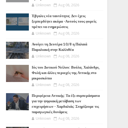
Unknown
Aug 08, 2026
Έβγαλες νέα ταυτότητα; Δεν έχεις
ξεμπερδέψει ακόμα -Αυτούς τους φορείς
πρέπει να ενημερώσεις
Unknown
Aug 08, 2026
Ανοίγει τη Δευτέρα 10/8 η Παλαιά
Παραλιακή στην Καλλιθέα
Unknown
Aug 08, 2026
Ιός του Δυτικού Νείλου: Βούλα, Χαλάνδρι,
Φυλή και άλλες περιοχές της Αττικής στο
μικροσκόπιο
Unknown
Aug 08, 2026
Περιφέρεια Αττικής: Τα έξι συμπεράσματα
για την ψηφιακή μετάβαση των
επιχειρήσεων - Χαρδαλιάς: Στηρίζουμε τις
παραγωγικές δυνάμεις
Unknown
Aug 08, 2026