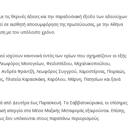
 τις θερινές άδειες και την παραδοσιακή έξοδο των αδειούχων
γεί σε αισθητή αποσυμφόρηση της πρωτεύουσας, με την Αθήνα
ιση με τον υπόλοιπο χρόνο.
μοί ισχύουν κανονικά εντός των ορίων που σχηματίζουν οι εξής
, Λεωφόρος Μεσογείων, Φειδιππίδου, Μιχαλακοπούλου,
, Ανδρέα Φραντζή, Λεωφόρος Συγγρού, Χαμοστέρνας, Πειραιώς,
, Πλατεία Καραϊσκάκη, Καρόλου, Μάρνη, Πατησίων και ξανά
ικά από Δευτέρα έως Παρασκευή. Τα Σαββατοκύριακα, οι επίσημες
λική απεργία στα Μέσα Μαζικής Μεταφοράς εξαιρούνται. Επίσης,
ους δεν υπόκεινται στους παραπάνω περιορισμούς.