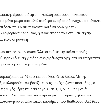
λματικής δραστηριότητας η κυκλοφορία στους κεντρικούς
κεκριμένο μέτρο αποτελεί σταθερά ένα βασικό ανάχωμα απέναντι
στάσεις που διατυπώνονται κατά καιρούς για την
υκλοφοριακά δεδομένα, η συνεισφορά του στη μείωση της
ιρετικά σημαντική.
ων περιορισμών αναστέλλεται ενόψει της καλοκαιρινής
εύθερη διέλευση για όλα ανεξαιρέτως τα οχήματα θα επιτρέπεται
Παρασκευή του τρέχοντος μήνα.
 εφαρμόζεται στις 20 του περασμένου Οκτωβρίου. Με την
κυκλοφορία που βασίζεται στις μονές ή ζυγές πινακίδες (τα
ς ζυγές μέρες και όσα λήγουν σε 1, 3, 5, 7, 9 τις μονές).
οτελεί πλέον αποκλειστικό προνόμιο των αμιγώς ηλεκτρικών
ν αυτοκινήτων εναλλακτικών καυσίμων που διαθέτουν ελεύθερο