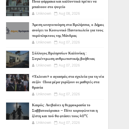
Ποια φάρμακα και καλλυντικά πρέπει να
μπαίνουν στο ψυγείο
Unknown
Aug 08, 2026
Άμεση κινητοποίηση στα Βριλήσσια, ο Δήμος
ανοίγει το Κοινωνικό Παντοπωλείο για τους
πυρόπληκτους της Μάνδρας
Unknown
Aug 07, 2026
Σύλλογος Βριλησσίων Καλλινίκη :
Συγκέντρωση ανθρωπιστικής βοήθειας
Unknown
Aug 07, 2026
«Έκλεισε» ο αγιασμός στα σχολεία για τη νέα
σεζόν -Ποια μέρα γυρίζουν οι μαθητές στα
θρανία
Unknown
Aug 07, 2026
Καιρός: Ανεβαίνει η θερμοκρασία το
Σαββατοκύριακο – Πότε κορυφώνεται η
ζέστη και πού θα φτάσει τους 40°C
Unknown
Aug 07, 2026