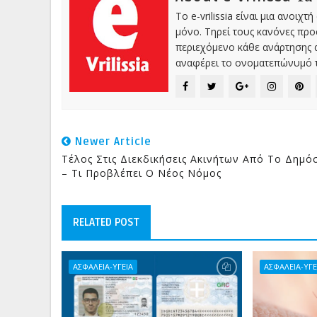
Το e-vrilissia είναι μια ανοι
μόνο. Τηρεί τους κανόνες πρ
περιεχόμενο κάθε ανάρτησης α
αναφέρει το ονοματεπώνυμό τ
Newer Article
Τέλος Στις Διεκδικήσεις Ακινήτων Από Το Δημό
– Τι Προβλέπει Ο Νέος Νόμος
RELATED POST
ΑΣΦΑΛΕΙΑ-ΥΓΕΙΑ
ΑΣΦΑΛΕΙΑ-ΥΓΕ