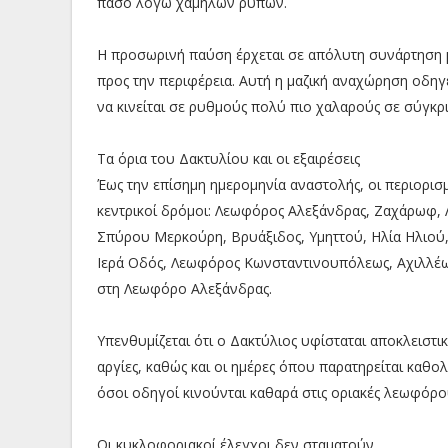
πάσο λόγω χαμηλών ρύπων.
Η προσωρινή παύση έρχεται σε απόλυτη συνάρτηση με
προς την περιφέρεια. Αυτή η μαζική αναχώρηση οδη
να κινείται σε ρυθμούς πολύ πιο χαλαρούς σε σύγκρ
Τα όρια του Δακτυλίου και οι εξαιρέσεις
Έως την επίσημη ημερομηνία αναστολής, οι περιορισ
κεντρικοί δρόμοι: Λεωφόρος Αλεξάνδρας, Ζαχάρωφ
Σπύρου Μερκούρη, Βρυάξιδος, Υμηττού, Ηλία Ηλιού
Ιερά Οδός, Λεωφόρος Κωνσταντινουπόλεως, Αχιλλέως
στη Λεωφόρο Αλεξάνδρας.
Υπενθυμίζεται ότι ο Δακτύλιος υφίσταται αποκλειστ
αργίες, καθώς και οι ημέρες όπου παρατηρείται καθο
όσοι οδηγοί κινούνται καθαρά στις οριακές λεωφόρ
Οι κυκλοφοριακοί έλεγχοι δεν σταματούν