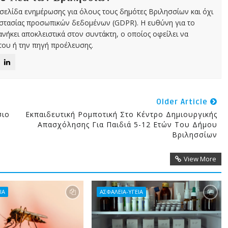
χτή σελίδα ενημέρωσης για όλους τους δημότες Βριλησσίων και όχι
οστασίας προσωπικών δεδομένων (GDPR). Η ευθύνη για το
νήκει αποκλειστικά στον συντάκτη, ο οποίος οφείλει να
ου ή την πηγή προέλευσης.
Older Article
σιο
Εκπαιδευτική Ρομποτική Στο Κέντρο Δημιουργικής
Απασχόλησης Για Παιδιά 5-12 Ετών Του Δήμου
Βριλησσίων
View More
ΙΑ
ΑΣΦΑΛΕΙΑ-ΥΓΕΙΑ