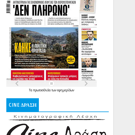
Τα
πρωτοσέλιδα
των
εφημερίδων
CINE ΔΡΑΣΗ