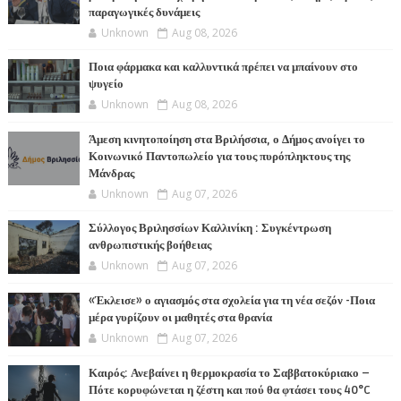
παραγωγικές δυνάμεις
Unknown
Aug 08, 2026
Ποια φάρμακα και καλλυντικά πρέπει να μπαίνουν στο
ψυγείο
Unknown
Aug 08, 2026
Άμεση κινητοποίηση στα Βριλήσσια, ο Δήμος ανοίγει το
Κοινωνικό Παντοπωλείο για τους πυρόπληκτους της
Μάνδρας
Unknown
Aug 07, 2026
Σύλλογος Βριλησσίων Καλλινίκη : Συγκέντρωση
ανθρωπιστικής βοήθειας
Unknown
Aug 07, 2026
«Έκλεισε» ο αγιασμός στα σχολεία για τη νέα σεζόν -Ποια
μέρα γυρίζουν οι μαθητές στα θρανία
Unknown
Aug 07, 2026
Καιρός: Ανεβαίνει η θερμοκρασία το Σαββατοκύριακο –
Πότε κορυφώνεται η ζέστη και πού θα φτάσει τους 40°C