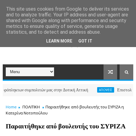
This site uses cookies from Google to deliver its services
and to analyze traffic. Your IP address and user-agent are
shared with Google along with performance and security
metrics to ensure quality of service, generate usage
statistics, and to detect and address abuse.
LEARN MORE
GOT IT
ηκτων συμπολιτών μας στην Δυτική Αττική
Επιστολή κατοίκων
ΑΠΟΨΕΙΣ
Home
ΠΟΛΙΤΙΚΗ
Παραιτήθηκε από βουλευτής του ΣΥΡΙΖΑ η
Κατερίνα Νοτοπούλου
Παραιτήθηκε από βουλευτής του ΣΥΡΙΖΑ