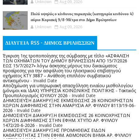
Unknown
Aug 09, 2026
Πολύ υψηλός ο κίνδυνος πυρκαγιάς (κατηγορία κινδύνου 4)
αύριο Κυριακή 9/8-Μέτρα στο Δήμο Βριλησσίων
Unknown
Aug 09, 2026
ΔΙΑΥΓΕΙΑ RSS - ΔΗΜΟΣ ΒΡΙΛΗΣΣΙΩΝ
Έγκριση 1ης τροποποίησης της σύμβασης με τίτλο «ΑΣΦΑΛΙΣΗ
ΤΩΝ ΟΧΗΜΑΤΩΝ ΤΟΥ ΔΗΜΟΥ ΒΡΙΛΗΣΣΙΩΝ ΑΠΟ 15/7/2026
ΕΩΣ 15/7/2027» λόγω άσκησης μέρους του δικαιώματος
προαίρεσης για την ασφάλιση του ηλεκτρικού επιβατηγού
οχήματος ΚΤΥ 3887 – Ανάθεση επιπλέον συμβατικού
αντικειμένου
- Invalid Date
Αποζημίωση για υπερωριακή απασχόληση ενιαίου μισθολογίου
(μόνιμοι και ΙΔΑΧ) ΥΠΗΡΕΣΙΑ ΚΟΙΝΩΝΙΚΗΣ ΠΟΛΙΤΙΚΗΣ - Τακτικός
Προυπολογισμός ΙΟΥΛΙΟΥ 2026
- Invalid Date
ΔΗΜΟΣΙΕΥΣΗ ΔΙΑΚΗΡΥΞΗΣ ΕΚΜΙΣΘΩΣΗΣ 26 ΚΟΙΝΟΧΡΗΣΤΩΝ
ΧΩΡΩΝ ΔΙΑΦΗΜΙΣΗΣ ΣΤΗΝ ΑΜΑΡΥΣΙΑ ΑΡ. ΦΥΛΛΟΥ 8113/19-06-
2026
- Invalid Date
ΔΗΜΟΣΙΕΥΣΗ ΔΙΑΚΗΡΥΞΗ ΕΚΜΙΣΘΩΣΗΣ 26 ΚΟΙΝΟΧΡΗΣΤΩΝ
ΧΩΡΩΝ ΔΙΑΦΗΜΙΣΗΣ ΣΤΗΝ ΕΦΗΜ. ΧΤΥΠΟ ΑΡ. ΦΥΛΛΟΥ
1472/20-6-2026
- Invalid Date
ΔΗΜΟΣΙΕΥΣΗ ΔΙΑΚΗΡΥΞΗΣ ΠΡΟΜΗΘΕΙΑΣ ΕΙΔΩΝ
ΚΑΘΑΡΙΟΤΗΤΑΣ ΣΤΗΝ ΕΦΗΜ. ΑΘΜΟΝΙΟΝ ΒΗΜΑ ΑΡ. ΦΥΛΛΟΥ