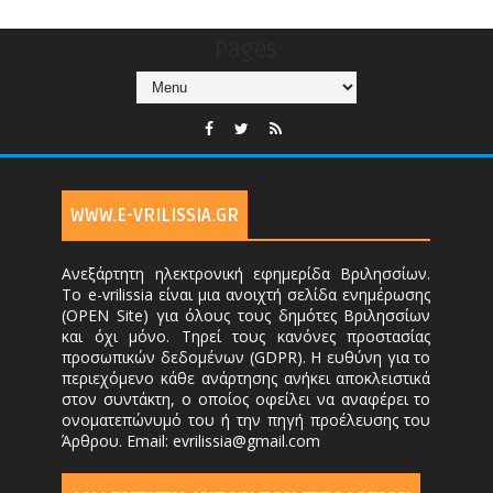
Pages
WWW.E-VRILISSIA.GR
Ανεξάρτητη ηλεκτρονική εφημερίδα Βριλησσίων.
Το e-vrilissia είναι μια ανοιχτή σελίδα ενημέρωσης
(OPEN Site) για όλους τους δημότες Βριλησσίων
και όχι μόνο. Τηρεί τους κανόνες προστασίας
προσωπικών δεδομένων (GDPR). Η ευθύνη για το
περιεχόμενο κάθε ανάρτησης ανήκει αποκλειστικά
στον συντάκτη, ο οποίος οφείλει να αναφέρει το
ονοματεπώνυμό του ή την πηγή προέλευσης του
Άρθρου. Email: evrilissia@gmail.com