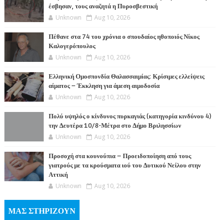
έσβησαν, τους αναζητά η Πυροσβεστική
Unknown
Aug 10, 2026
Πέθανε στα 74 του χρόνια ο σπουδαίος ηθοποιός Νίκος
Καλογερόπουλος
Unknown
Aug 10, 2026
Ελληνική Ομοσπονδία Θαλασσαιμίας: Κρίσιμες ελλείψεις
αίματος – Έκκληση για άμεση αιμοδοσία
Unknown
Aug 10, 2026
Πολύ υψηλός ο κίνδυνος πυρκαγιάς (κατηγορία κινδύνου 4)
την Δευτέρα 10/8-Μέτρα στο Δήμο Βριλησσίων
Unknown
Aug 10, 2026
Προσοχή στα κουνούπια – Προειδοποίηση από τους
γιατρούς με τα κρούσματα ιού του Δυτικού Νείλου στην
Αττική
Unknown
Aug 10, 2026
ΜΑΣ ΣΤΗΡΙΖΟΥΝ