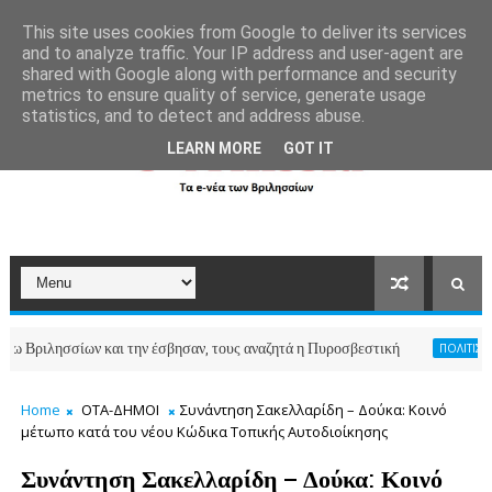
```
This site uses cookies from Google to deliver its services
and to analyze traffic. Your IP address and user-agent are
shared with Google along with performance and security
metrics to ensure quality of service, generate usage
statistics, and to detect and address abuse.
LEARN MORE
GOT IT
σσίων και την έσβησαν, τους αναζητά η Πυροσβεστική
ΠΟΛΙΤΙΣΜΟΣ-ΑΘΛΗΤ
Home
ΟΤΑ-ΔΗΜΟΙ
Συνάντηση Σακελλαρίδη – Δούκα: Κοινό
μέτωπο κατά του νέου Κώδικα Τοπικής Αυτοδιοίκησης
Συνάντηση Σακελλαρίδη – Δούκα: Κοινό