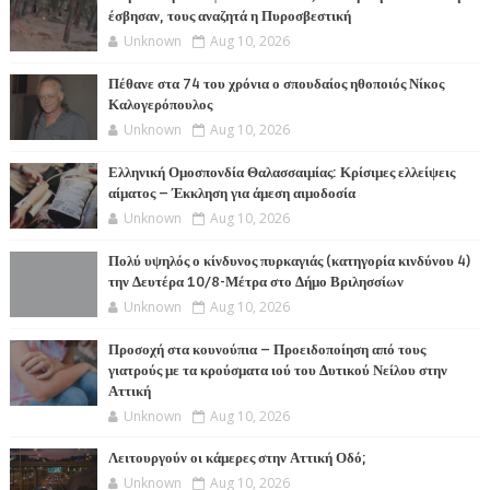
έσβησαν, τους αναζητά η Πυροσβεστική
Unknown
Aug 10, 2026
Πέθανε στα 74 του χρόνια ο σπουδαίος ηθοποιός Νίκος
Καλογερόπουλος
Unknown
Aug 10, 2026
Ελληνική Ομοσπονδία Θαλασσαιμίας: Κρίσιμες ελλείψεις
αίματος – Έκκληση για άμεση αιμοδοσία
Unknown
Aug 10, 2026
Πολύ υψηλός ο κίνδυνος πυρκαγιάς (κατηγορία κινδύνου 4)
την Δευτέρα 10/8-Μέτρα στο Δήμο Βριλησσίων
Unknown
Aug 10, 2026
Προσοχή στα κουνούπια – Προειδοποίηση από τους
γιατρούς με τα κρούσματα ιού του Δυτικού Νείλου στην
Αττική
Unknown
Aug 10, 2026
Λειτουργούν οι κάμερες στην Αττική Οδό;
Unknown
Aug 10, 2026