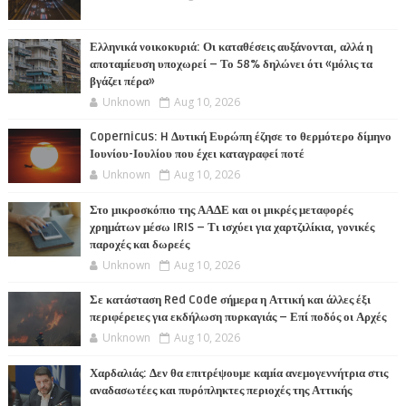
Ελληνικά νοικοκυριά: Οι καταθέσεις αυξάνονται, αλλά η
αποταμίευση υποχωρεί – Το 58% δηλώνει ότι «μόλις τα
βγάζει πέρα»
Unknown
Aug 10, 2026
Copernicus: H Δυτική Ευρώπη έζησε το θερμότερο δίμηνο
Ιουνίου-Ιουλίου που έχει καταγραφεί ποτέ
Unknown
Aug 10, 2026
Στο μικροσκόπιο της ΑΑΔΕ και οι μικρές μεταφορές
χρημάτων μέσω IRIS – Τι ισχύει για χαρτζιλίκια, γονικές
παροχές και δωρεές
Unknown
Aug 10, 2026
Σε κατάσταση Red Code σήμερα η Αττική και άλλες έξι
περιφέρειες για εκδήλωση πυρκαγιάς – Επί ποδός οι Αρχές
Unknown
Aug 10, 2026
Χαρδαλιάς: Δεν θα επιτρέψουμε καμία ανεμογεννήτρια στις
αναδασωτέες και πυρόπληκτες περιοχές της Αττικής