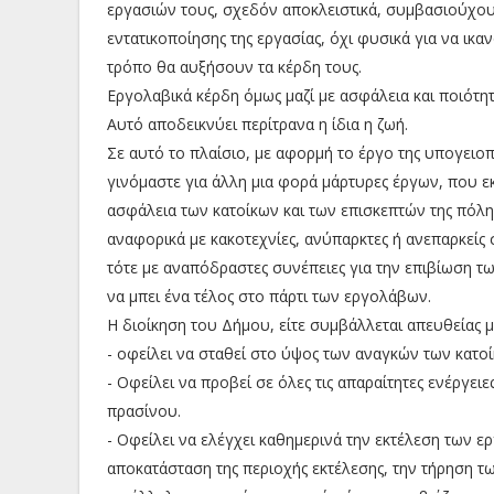
εργασιών τους, σχεδόν αποκλειστικά, συμβασιούχου
εντατικοποίησης της εργασίας, όχι φυσικά για να ικα
τρόπο θα αυξήσουν τα κέρδη τους.
Εργολαβικά κέρδη όμως μαζί με ασφάλεια και ποιότητ
Αυτό αποδεικνύει περίτρανα η ίδια η ζωή.
Σε αυτό το πλαίσιο, με αφορμή το έργο της υπογει
γινόμαστε για άλλη μια φορά μάρτυρες έργων, που 
ασφάλεια των κατοίκων και των επισκεπτών της πόλ
αναφορικά με κακοτεχνίες, ανύπαρκτες ή ανεπαρκείς 
τότε με αναπόδραστες συνέπειες για την επιβίωση τω
να μπει ένα τέλος στο πάρτι των εργολάβων.
Η διοίκηση του Δήμου, είτε συμβάλλεται απευθείας μ
- οφείλει να σταθεί στο ύψος των αναγκών των κατοί
- Οφείλει να προβεί σε όλες τις απαραίτητες ενέργειε
πρασίνου.
- Οφείλει να ελέγχει καθημερινά την εκτέλεση των ε
αποκατάσταση της περιοχής εκτέλεσης, την τήρηση τ