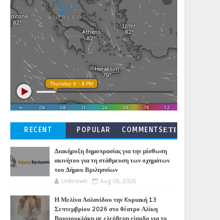
RECENT
POPULAR
COMMENTSΕΤΙ
ΚΕΤΕΣ
Διακήρυξη δημοπρασίας για την μίσθωση
ακινήτου για τη στάθμευση των οχημάτων
του Δήμου Βριλησσίων
Unknown
Aug 06, 2026
Η Μελίνα Ασλανίδου την Kυριακή 13
Σεπτεμβρίου 2026 στο θέατρο Αλίκη
Βουγιουκλάκη με ελεύθερη είσοδο για το