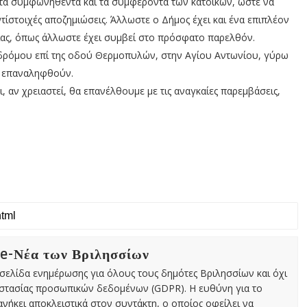
τα συμφωνηθέντα και τα συμφέροντα των κατοίκων, ώστε να
τίστοιχές αποζημιώσεις. Άλλωστε ο Δήμος έχει και ένα επιπλέον
ας, όπως άλλωστε έχει συμβεί στο πρόσφατο παρελθόν.
δρόμου επί της οδού Θερμοπυλών, στην Αγίου Αντωνίου, γύρω
να επαναληφθούν.
 αν χρειαστεί, θα επανέλθουμε με τις αναγκαίες παρεμβάσεις,
 e-Νέα των Βριλησσίων
χτή σελίδα ενημέρωσης για όλους τους δημότες Βριλησσίων και όχι
οστασίας προσωπικών δεδομένων (GDPR). Η ευθύνη για το
νήκει αποκλειστικά στον συντάκτη, ο οποίος οφείλει να