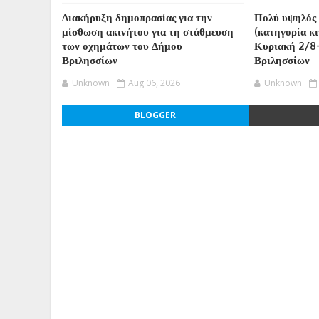
Διακήρυξη δημοπρασίας για την
Πολύ υψηλός 
μίσθωση ακινήτου για τη στάθμευση
(κατηγορία κ
των οχημάτων του Δήμου
Κυριακή 2/8
Βριλησσίων
Βριλησσίων
Unknown
Aug 06, 2026
Unknown
BLOGGER