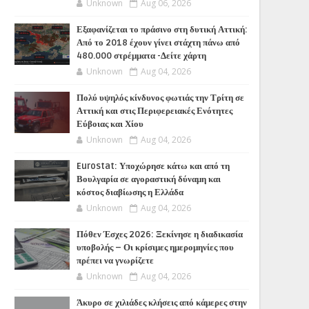
Unknown
Aug 06, 2026
Εξαφανίζεται το πράσινο στη δυτική Αττική:
Από το 2018 έχουν γίνει στάχτη πάνω από
480.000 στρέμματα -Δείτε χάρτη
Unknown
Aug 04, 2026
Πολύ υψηλός κίνδυνος φωτιάς την Τρίτη σε
Αττική και στις Περιφερειακές Ενότητες
Εύβοιας και Χίου
Unknown
Aug 04, 2026
Eurostat: Υποχώρησε κάτω και από τη
Βουλγαρία σε αγοραστική δύναμη και
κόστος διαβίωσης η Ελλάδα
Unknown
Aug 04, 2026
Πόθεν Έσχες 2026: Ξεκίνησε η διαδικασία
υποβολής – Οι κρίσιμες ημερομηνίες που
πρέπει να γνωρίζετε
Unknown
Aug 04, 2026
Άκυρο σε χιλιάδες κλήσεις από κάμερες στην