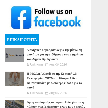
ΕΠΙΚΑΙΡΟΤΗΤΑ
Διακήρυξη δημοπρασίας για την μίσθωση
ακινήτου για τη στάθμευση των οχημάτων
του Δήμου Βριλησσίων
Unknown
Aug 06, 2026
Η Μελίνα Ασλανίδου την Kυριακή 13
Σεπτεμβρίου 2026 στο θέατρο Αλίκη
Βουγιουκλάκη με ελεύθερη είσοδο για το
κοινό
Unknown
Aug 06, 2026
Άρση κατάσχεσης ακινήτου: Πώς γίνεται η
πώληση χωρίς εξόφληση όλων των οφειλών