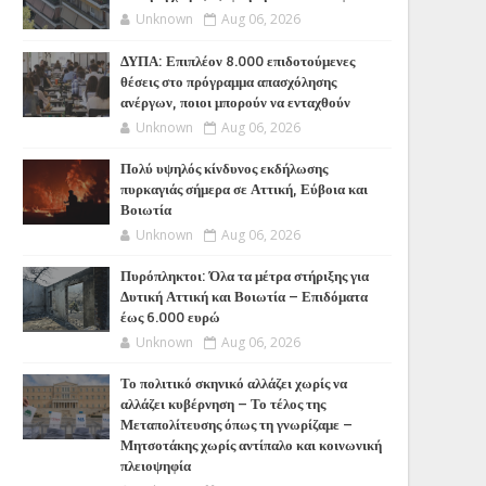
Unknown
Aug 06, 2026
ΔΥΠΑ: Επιπλέον 8.000 επιδοτούμενες
θέσεις στο πρόγραμμα απασχόλησης
ανέργων, ποιοι μπορούν να ενταχθούν
Unknown
Aug 06, 2026
Πολύ υψηλός κίνδυνος εκδήλωσης
πυρκαγιάς σήμερα σε Αττική, Εύβοια και
Βοιωτία
Unknown
Aug 06, 2026
Πυρόπληκτοι: Όλα τα μέτρα στήριξης για
Δυτική Αττική και Βοιωτία – Επιδόματα
έως 6.000 ευρώ
Unknown
Aug 06, 2026
Το πολιτικό σκηνικό αλλάζει χωρίς να
αλλάζει κυβέρνηση – Το τέλος της
Μεταπολίτευσης όπως τη γνωρίζαμε –
Μητσοτάκης χωρίς αντίπαλο και κοινωνική
πλειοψηφία