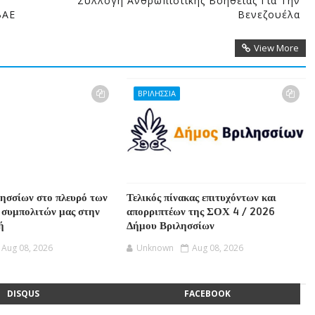
Συλλογή Ανθρωπιστικής Βοήθειας Για Την
ΒΑΕ
Βενεζουέλα
View More
ΒΡΙΛΗΣΣΙΑ
ησσίων στο πλευρό των
Τελικός πίνακας επιτυχόντων και
συμπολιτών μας στην
απορριπτέων της ΣΟΧ 4 / 2026
ή
Δήμου Βριλησσίων
Aug 08, 2026
Unknown
Aug 08, 2026
DISQUS
FACEBOOK