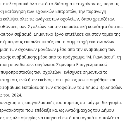
οτελεσματικά όλο αυτό το διάστημα πετυχαίνοντας, παρά τις
ική κατάργηση των Σχολικών Επιτροπών, την παραγωγή
 καλύψει όλες τις ανάγκες των σχολείων, όπου χρειαζόταν.
υθύνσεις των Σχολείων και την εκπαιδευτική κοινότητα όσο και
αι τον σεβασμό. Σημαντικό έργο επιτέλεσε και στον τομέα της
ε έμπειρους εκπαιδευτικούς και τη συμμετοχή εκατοντάδων
μιση των σχολικών μονάδων μέσα από την αναβάθμιση των
ιακής αναβάθμισης μέσα από το πρόγραμμα “Μ. Γιαννάκου”, τη
σταση απινιδωτών, οργάνωσε Σεμινάρια Επαγγελματικού
 πυροπροστασίας των σχολείων, ενίσχυσε σημαντικά το
ιστημίου, ενώ ήταν εκείνος που πρώτος μου εισηγήθηκε και
 Τριτοβάθμια Εκπαίδευση των αποφοίτων του Δήμου Βριλησσίων
ς του 2024.
υνέχιση της επαγγελματικής του πορείας στη μάχιμη δικηγορία,
ι εργατικότητα που επέδειξε και ως Αντιδήμαρχος του Δήμου
ος της πλειοψηφίας να υπηρετεί αυτό που αγαπά πιο πολύ: τα