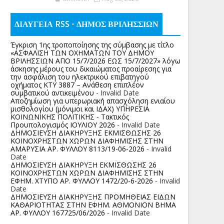
ΔΙΑΥΓΕΙΑ RSS - ΔΗΜΟΣ ΒΡΙΛΗΣΣΙΩΝ
Έγκριση 1ης τροποποίησης της σύμβασης με τίτλο
«ΑΣΦΑΛΙΣΗ ΤΩΝ ΟΧΗΜΑΤΩΝ ΤΟΥ ΔΗΜΟΥ
ΒΡΙΛΗΣΣΙΩΝ ΑΠΟ 15/7/2026 ΕΩΣ 15/7/2027» λόγω
άσκησης μέρους του δικαιώματος προαίρεσης για
την ασφάλιση του ηλεκτρικού επιβατηγού
οχήματος ΚΤΥ 3887 – Ανάθεση επιπλέον
συμβατικού αντικειμένου
- Invalid Date
Αποζημίωση για υπερωριακή απασχόληση ενιαίου
μισθολογίου (μόνιμοι και ΙΔΑΧ) ΥΠΗΡΕΣΙΑ
ΚΟΙΝΩΝΙΚΗΣ ΠΟΛΙΤΙΚΗΣ - Τακτικός
Προυπολογισμός ΙΟΥΛΙΟΥ 2026
- Invalid Date
ΔΗΜΟΣΙΕΥΣΗ ΔΙΑΚΗΡΥΞΗΣ ΕΚΜΙΣΘΩΣΗΣ 26
ΚΟΙΝΟΧΡΗΣΤΩΝ ΧΩΡΩΝ ΔΙΑΦΗΜΙΣΗΣ ΣΤΗΝ
ΑΜΑΡΥΣΙΑ ΑΡ. ΦΥΛΛΟΥ 8113/19-06-2026
- Invalid
Date
ΔΗΜΟΣΙΕΥΣΗ ΔΙΑΚΗΡΥΞΗ ΕΚΜΙΣΘΩΣΗΣ 26
ΚΟΙΝΟΧΡΗΣΤΩΝ ΧΩΡΩΝ ΔΙΑΦΗΜΙΣΗΣ ΣΤΗΝ
ΕΦΗΜ. ΧΤΥΠΟ ΑΡ. ΦΥΛΛΟΥ 1472/20-6-2026
- Invalid
Date
ΔΗΜΟΣΙΕΥΣΗ ΔΙΑΚΗΡΥΞΗΣ ΠΡΟΜΗΘΕΙΑΣ ΕΙΔΩΝ
ΚΑΘΑΡΙΟΤΗΤΑΣ ΣΤΗΝ ΕΦΗΜ. ΑΘΜΟΝΙΟΝ ΒΗΜΑ
ΑΡ. ΦΥΛΛΟΥ 167725/06/2026
- Invalid Date