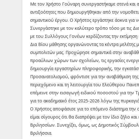
Με τον Χρήστο Γούναρη συνεργαστήκαμε στενά και απ
αντιξοότητες που δημιουργήθηκαν από την νομοθετ
σημαντικού έργου. Ο Χρήστος εργάστηκε άοκνα για να
Συνεργάστηκε με τον καλύτερο τρόπο τόσο με τις Διε
με του Συλλόγους Γονέων κερδίζοντας την εκτίμηση κ
Δια Βίου μάθησης οργανώνοντας τα κέντρα μελέτης μ
συμπολιτών μας. Προχώρησε σημαντικά στην αναβάθ
προαύλιων χώρων των σχολείων, τις εργασίες ενεργε
δημιουργία εργαστηρίων πληροφορικής, την εγκατά
Προσανατολισμού, φρόντισε για την αναβάθμιση της
περιεχόμενο και τη λειτουργία του Ελεύθερου Πανεπ
επέμεινε στην εισαγωγή ειδικού ποσοστού για την
για το ακαδημαϊκό έτος 2025-2026 λόγω της πυρκαγιά
Ο Χρήστος αποφάσισε για το επόμενο διάστημα την σ
είμαι σίγουρος ότι θα διαπρέψει με τον ίδιο ζήλο κα
Βριλησσίων. Συνεχίζει, όμως, ως Δημοτικός Σύμβουλ
Βριλήσσια.