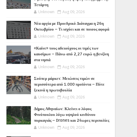
Τετάρτη
Unknown
Aug 09, 2026
Νέα αργία με Προεδρικό Διάταγμα η 26η
Οκτωβρίου – Τι ισχύει και σε ποιους αφορά
Unknown
Aug 09, 2026
«Καίνε» τους αδειούχους οι τιμές των
καυσίμων – Πάνω από 2,27 ευρώ η βενζίνη
στα νησιά
Unknown
Aug 09, 2026
Σούπερ μάρκετ: Μειώσεις τιμών σε
περισσότερα από 1.000 προϊόντα – Πότε
ξεκινά η πρωτοβουλία
Unknown
Aug 09, 2026
Δήμος Αθηναίων: Κλείνει ο λόφος
Φινόπουλου λόγω υψηλού κινδύνου
πυρκαγιάς – Drones και 24ωρες περιπολίες
Unknown
Aug 09, 2026