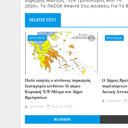
Δημήτρης Μάντζος : «24 Τροπολογίες Από Το
2020», Το ΠΑΣΟΚ Απαντά Στις Αιτιάσεις Για Τα 
RELATED POST
ΒΡΙΛΗΣΣΙΑ
ΒΡΙΛΗΣΣΙΑ
Πολύ υψηλός ο κίνδυνος πυρκαγιάς
Ο Δήμος Βριλ
(κατηγορία κινδύνου 4) αύριο
πυρόπληκτων 
Κυριακή 9/8-Μέτρα στο Δήμο
Δυτική Αττικ
Βριλησσίων
Unknown
Unknown
Aug 09, 2026
BLOGGER