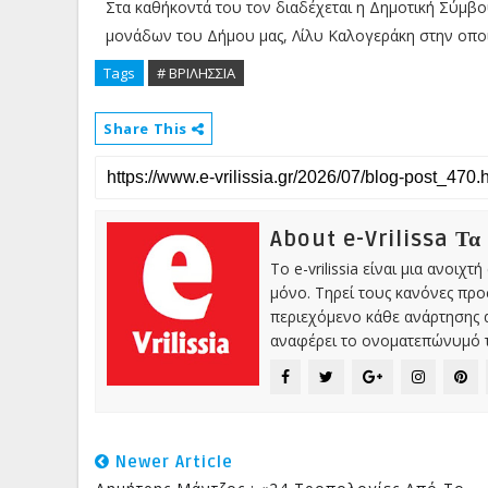
Στα καθήκοντά του τον διαδέχεται η Δημοτική Σύμβο
μονάδων του Δήμου μας, Λίλυ Καλογεράκη στην οποία
Tags
# ΒΡΙΛΗΣΣΙΑ
Share This
About e-Vrilissa Τα
Το e-vrilissia είναι μια ανοι
μόνο. Τηρεί τους κανόνες πρ
περιεχόμενο κάθε ανάρτησης α
αναφέρει το ονοματεπώνυμό τ
Newer Article