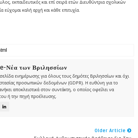
υλος, εκπαιδευτικός και επί σειρά ετών Διευθύντρια σχολικών
 εύχομαι καλή αρχή και κάθε επιτυχία.
 e-Νέα των Βριλησσίων
χτή σελίδα ενημέρωσης για όλους τους δημότες Βριλησσίων και όχι
οστασίας προσωπικών δεδομένων (GDPR). Η ευθύνη για το
νήκει αποκλειστικά στον συντάκτη, ο οποίος οφείλει να
ου ή την πηγή προέλευσης.
Older Article