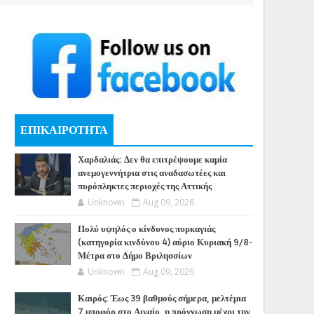
ΕΠΙΚΑΙΡΟΤΗΤΑ
Χαρδαλιάς: Δεν θα επιτρέψουμε καμία
ανεμογεννήτρια στις αναδασωτέες και
πυρόπληκτες περιοχές της Αττικής
Unknown
Aug 09, 2026
Πολύ υψηλός ο κίνδυνος πυρκαγιάς
(κατηγορία κινδύνου 4) αύριο Κυριακή 9/8-
Μέτρα στο Δήμο Βριλησσίων
Unknown
Aug 09, 2026
Καιρός: Έως 39 βαθμούς σήμερα, μελτέμια
7 μποφόρ στο Αιγαίο, η πρόγνωση μέχρι την