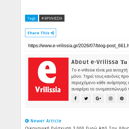
Tags
# ΒΡΙΛΗΣΣΙΑ
Share This
About e-Vrilissa Τα
Το e-vrilissia είναι μια ανοι
μόνο. Τηρεί τους κανόνες πρ
περιεχόμενο κάθε ανάρτησης α
αναφέρει το ονοματεπώνυμό τ
Newer Article
Οικονομική Ενίσχυση 3.000 Ευρώ Από Τον Δήμ