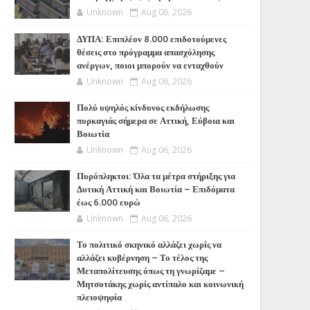
Unknown
Aug 06, 2026
ΔΥΠΑ: Επιπλέον 8.000 επιδοτούμενες
θέσεις στο πρόγραμμα απασχόλησης
ανέργων, ποιοι μπορούν να ενταχθούν
Unknown
Aug 06, 2026
Πολύ υψηλός κίνδυνος εκδήλωσης
πυρκαγιάς σήμερα σε Αττική, Εύβοια και
Βοιωτία
Unknown
Aug 06, 2026
Πυρόπληκτοι: Όλα τα μέτρα στήριξης για
Δυτική Αττική και Βοιωτία – Επιδόματα
έως 6.000 ευρώ
Unknown
Aug 06, 2026
Το πολιτικό σκηνικό αλλάζει χωρίς να
αλλάζει κυβέρνηση – Το τέλος της
Μεταπολίτευσης όπως τη γνωρίζαμε –
Μητσοτάκης χωρίς αντίπαλο και κοινωνική
πλειοψηφία