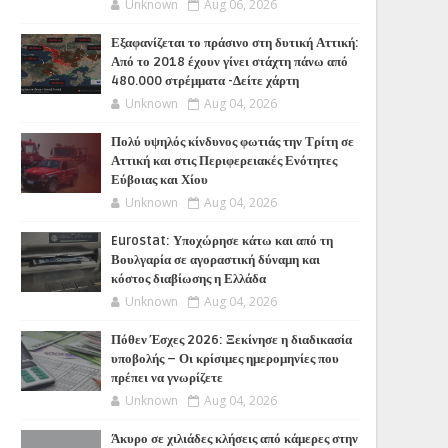
Unknown
Aug 06, 2026
Εξαφανίζεται το πράσινο στη δυτική Αττική:
Από το 2018 έχουν γίνει στάχτη πάνω από
480.000 στρέμματα -Δείτε χάρτη
Unknown
Aug 04, 2026
Πολύ υψηλός κίνδυνος φωτιάς την Τρίτη σε
Αττική και στις Περιφερειακές Ενότητες
Εύβοιας και Χίου
Unknown
Aug 04, 2026
Eurostat: Υποχώρησε κάτω και από τη
Βουλγαρία σε αγοραστική δύναμη και
κόστος διαβίωσης η Ελλάδα
Unknown
Aug 04, 2026
Πόθεν Έσχες 2026: Ξεκίνησε η διαδικασία
υποβολής – Οι κρίσιμες ημερομηνίες που
πρέπει να γνωρίζετε
Unknown
Aug 04, 2026
Άκυρο σε χιλιάδες κλήσεις από κάμερες στην