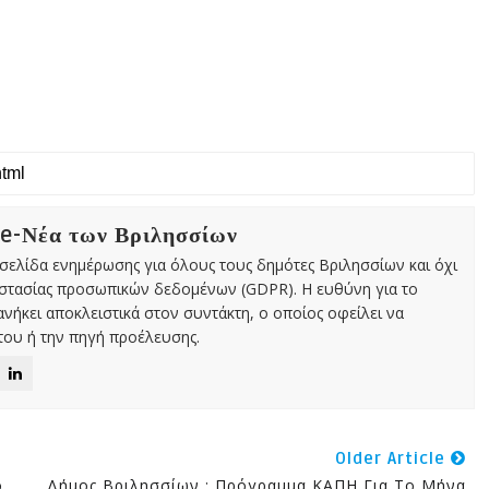
 e-Νέα των Βριλησσίων
χτή σελίδα ενημέρωσης για όλους τους δημότες Βριλησσίων και όχι
οστασίας προσωπικών δεδομένων (GDPR). Η ευθύνη για το
νήκει αποκλειστικά στον συντάκτη, ο οποίος οφείλει να
ου ή την πηγή προέλευσης.
Older Article
ο
Δήμος Βριλησσίων : Πρόγραμμα ΚΑΠΗ Για Το Μήνα