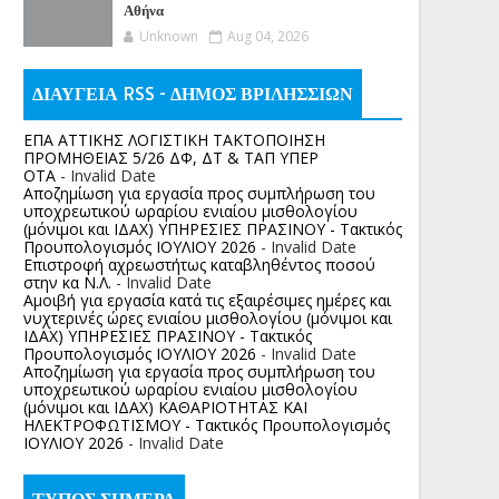
Αθήνα
Unknown
Aug 04, 2026
ΔΙΑΥΓΕΙΑ RSS - ΔΗΜΟΣ ΒΡΙΛΗΣΣΙΩΝ
ΕΠΑ ΑΤΤΙΚΗΣ ΛΟΓΙΣΤΙΚΗ ΤΑΚΤΟΠΟΙΗΣΗ
ΠΡΟΜΗΘΕΙΑΣ 5/26 ΔΦ, ΔΤ & ΤΑΠ ΥΠΕΡ
ΟΤΑ
- Invalid Date
Αποζημίωση για εργασία προς συμπλήρωση του
υποχρεωτικού ωραρίου ενιαίου μισθολογίου
(μόνιμοι και ΙΔΑΧ) ΥΠΗΡΕΣΙΕΣ ΠΡΑΣΙΝΟΥ - Τακτικός
Προυπολογισμός ΙΟΥΛΙΟΥ 2026
- Invalid Date
Επιστροφή αχρεωστήτως καταβληθέντος ποσoύ
στην κα Ν.Λ.
- Invalid Date
Αμοιβή για εργασία κατά τις εξαιρέσιμες ημέρες και
νυχτερινές ώρες ενιαίου μισθολογίου (μόνιμοι και
ΙΔΑΧ) ΥΠΗΡΕΣΙΕΣ ΠΡΑΣΙΝΟΥ - Τακτικός
Προυπολογισμός ΙΟΥΛΙΟΥ 2026
- Invalid Date
Αποζημίωση για εργασία προς συμπλήρωση του
υποχρεωτικού ωραρίου ενιαίου μισθολογίου
(μόνιμοι και ΙΔΑΧ) ΚΑΘΑΡΙΟΤΗΤΑΣ ΚΑΙ
ΗΛΕΚΤΡΟΦΩΤΙΣΜΟΥ - Τακτικός Προυπολογισμός
ΙΟΥΛΙΟΥ 2026
- Invalid Date