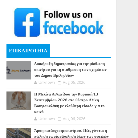
ΕΠΙΚΑΙΡΟΤΗΤΑ
Διακήρυξη δημοπρασίας για την μίσθωση
ακινήτου για τη στάθμευση των οχημάτων
του Δήμου Βριλησσίων
Unknown
Aug 06, 2026
Η Μελίνα Ασλανίδου την Kυριακή 13
Σεπτεμβρίου 2026 στο θέατρο Αλίκη
Βουγιουκλάκη με ελεύθερη είσοδο για το
κοινό
Unknown
Aug 06, 2026
Άρση κατάσχεσης ακινήτου: Πώς γίνεται η
πώληση χωρίς εξόφληση όλων των οφειλών