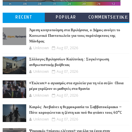
RECENT
POPULAR
COMMENTSΕΤΙΚΕ
ΤΕΣ
Άμεση κινητοποίηση στα Βριλήσσια, ο Δήμος ανοίγει το
Κοινωνικό Παντοπωλείο για τους πυρόπληκτους της
Μάνδρας
Unknown
Aug 07, 2026
Σύλλογος Βριλησσίων Καλλινίκη : Συγκέντρωση
ανθρωπιστικής βοήθειας
Unknown
Aug 07, 2026
«Έκλεισε» ο αγιασμός στα σχολεία για τη νέα σεζόν -Ποια
μέρα γυρίζουν οι μαθητές στα θρανία
Unknown
Aug 07, 2026
Καιρός: Ανεβαίνει η θερμοκρασία το Σαββατοκύριακο –
Πότε κορυφώνεται η ζέστη και πού θα φτάσει τους 40°C
Unknown
Aug 07, 2026
Ψηφιακός «πύργος ελέγχου» για όλα τα έργα στην