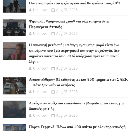
Πότε κορυφώνεται η ζέστη και πού θα φτάσει τους 40°C
Unknown
Aug 07, 2026
Ψηφιακός «πύργος ελέγχου» για όλα τα έργα στην
Περιφέρεια Αττικής
Unknown
Aug 07, 2026
Η αποφυγή μετά από μια άσχημη συμπεριφορά είναι ένα
φαινόμενο που έχει περιγραφεί και στην ψυχολογία. Δεν
σημαίνει πάντα το ίδιο, αλλά υπάρχουν αρκετοί πιθανοί
λόγοι.
Unknown
Aug 07, 2026
Ανακοινώθηκαν 95 ειδικότητες και 860 τμήματα των ΣΑΕΚ
– Πότε ξεκινούν οι αιτήσεις
Unknown
Aug 07, 2026
Αυτές είναι οι έξι πιο επικίνδυνες εβδομάδες του έτους για
δασικές φωτιές
Unknown
Aug 07, 2026
Πόρτο Γερμενό: Πάνω από 100 σπίτια με ολοκληρωτικές ή