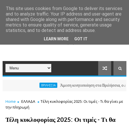
This site uses cookies from Google to deliver its services
and to analyze traffic. Your IP address and user-agent are
shared with Google along with performance and security
metrics to ensure quality of service, generate usage
statistics, and to detect and address abuse.
LEARN MORE
GOT IT
Άμεση κινητοποίηση στα Βριλήσσια, ο Δήμος ανοί
ΒΡΙΛΗΣΣΙΑ
Home
ΕΛΛΑΔΑ
Τέλη κυκλοφορίας 2025: Οι τιμές - Τι θα γίνει με
την πληρωμή
Τέλη κυκλοφορίας 2025: Οι τιμές - Τι θα