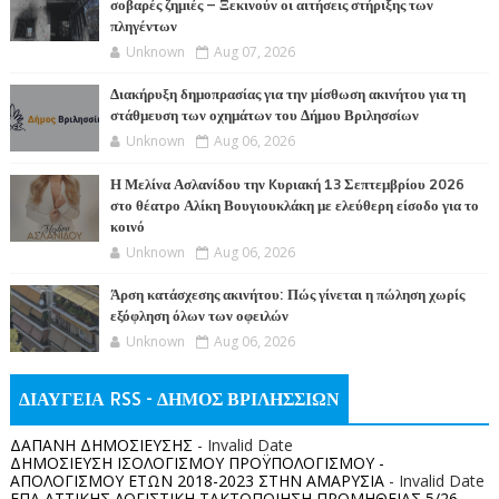
σοβαρές ζημιές – Ξεκινούν οι αιτήσεις στήριξης των
πληγέντων
Unknown
Aug 07, 2026
Διακήρυξη δημοπρασίας για την μίσθωση ακινήτου για τη
στάθμευση των οχημάτων του Δήμου Βριλησσίων
Unknown
Aug 06, 2026
Η Μελίνα Ασλανίδου την Kυριακή 13 Σεπτεμβρίου 2026
στο θέατρο Αλίκη Βουγιουκλάκη με ελεύθερη είσοδο για το
κοινό
Unknown
Aug 06, 2026
Άρση κατάσχεσης ακινήτου: Πώς γίνεται η πώληση χωρίς
εξόφληση όλων των οφειλών
Unknown
Aug 06, 2026
ΔΙΑΥΓΕΙΑ RSS - ΔΗΜΟΣ ΒΡΙΛΗΣΣΙΩΝ
ΔΑΠΑΝΗ ΔΗΜΟΣΙΕΥΣΗΣ
- Invalid Date
ΔΗΜΟΣΙΕΥΣΗ ΙΣΟΛΟΓΙΣΜΟΥ ΠΡΟΫΠΟΛΟΓΙΣΜΟΥ -
ΑΠΟΛΟΓΙΣΜΟΥ ΕΤΩΝ 2018-2023 ΣΤΗΝ ΑΜΑΡΥΣΙΑ
- Invalid Date
ΕΠΑ ΑΤΤΙΚΗΣ ΛΟΓΙΣΤΙΚΗ ΤΑΚΤΟΠΟΙΗΣΗ ΠΡΟΜΗΘΕΙΑΣ 5/26