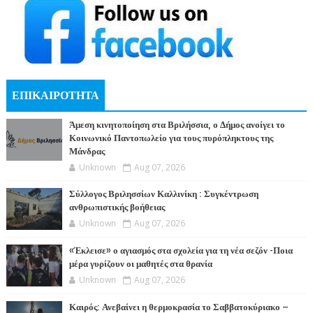
ΕΠΙΚΑΙΡΟΤΗΤΑ
Άμεση κινητοποίηση στα Βριλήσσια, ο Δήμος ανοίγει το
Κοινωνικό Παντοπωλείο για τους πυρόπληκτους της
Μάνδρας
Unknown
Aug 07, 2026
Σύλλογος Βριλησσίων Καλλινίκη : Συγκέντρωση
ανθρωπιστικής βοήθειας
Unknown
Aug 07, 2026
«Έκλεισε» ο αγιασμός στα σχολεία για τη νέα σεζόν -Ποια
μέρα γυρίζουν οι μαθητές στα θρανία
Unknown
Aug 07, 2026
Καιρός: Ανεβαίνει η θερμοκρασία το Σαββατοκύριακο –