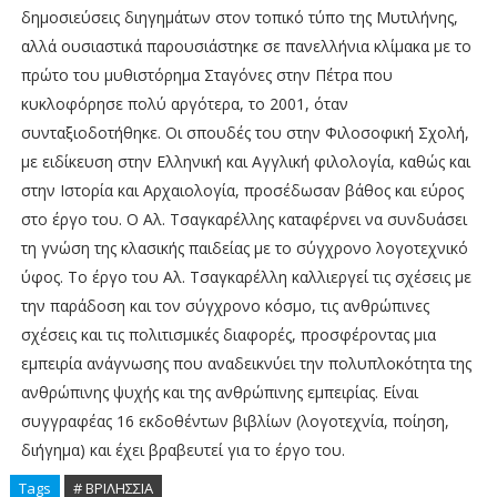
δημοσιεύσεις διηγημάτων στον τοπικό τύπο της Μυτιλήνης,
αλλά ουσιαστικά παρουσιάστηκε σε πανελλήνια κλίμακα με το
πρώτο του μυθιστόρημα Σταγόνες στην Πέτρα που
κυκλοφόρησε πολύ αργότερα, το 2001, όταν
συνταξιοδοτήθηκε. Οι σπουδές του στην Φιλοσοφική Σχολή,
με ειδίκευση στην Ελληνική και Αγγλική φιλολογία, καθώς και
στην Ιστορία και Αρχαιολογία, προσέδωσαν βάθος και εύρος
στο έργο του. Ο Αλ. Τσαγκαρέλλης καταφέρνει να συνδυάσει
τη γνώση της κλασικής παιδείας με το σύγχρονο λογοτεχνικό
ύφος. Το έργο του Αλ. Τσαγκαρέλλη καλλιεργεί τις σχέσεις με
την παράδοση και τον σύγχρονο κόσμο, τις ανθρώπινες
σχέσεις και τις πολιτισμικές διαφορές, προσφέροντας μια
εμπειρία ανάγνωσης που αναδεικνύει την πολυπλοκότητα της
ανθρώπινης ψυχής και της ανθρώπινης εμπειρίας. Είναι
συγγραφέας 16 εκδοθέντων βιβλίων (λογοτεχνία, ποίηση,
διήγημα) και έχει βραβευτεί για το έργο του.
Tags
# ΒΡΙΛΗΣΣΙΑ