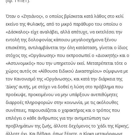
(πρ. ΤΥΠΕΤ).
Όταν ο «Ζητιάνος», ο οποίος βρίσκεται κατά λάθος στο κελί
εκείνο της Φυλακής, από το μικρό παράθυρο του οποίου ο
«Δάσκαλος» είχε αναλάβει, αλλά απέτυχε, να εκτελέσει την
εντολή της δολοφονίας κάποιου μεγαλοσχήμονα ξένου
επισκέπτη, αντιλαμβάνεται την όλη κατάσταση, γίνεται ο ίδιος
στόχος της «Οργάνωσης» που εκπροσωπεί ο «Διοικητής» και ο
«Αστυνομικός» που την υπηρετούν εκεί. Μετατρέπεται τότε ο
χώρος αυτός σε «Αίθουσα Ειδικού Δικαστηρίου» σύμφωνα με
τον Κανονισμό της «Οργάνωσης», και κατά την διάρκεια της
‘Δίκης’ αυτής, με στόχο να δοθεί η λύση στο πρόβλημα που
προέκυψε, προκειμένου να μην υπάρξουν ανεπιθύμητες
διαρροές πληροφοριών στην κοινωνία, με τις ακόλουθες
συνέπειες, παρουσιάζεται ο χαρακτήρας και ο τρόπος που
επιλέγει ο κάθε άνθρωπος για την αντιμετώπιση των
προβλημάτων της ζωής, άλλοτε δεχόμενος το ‘χάδι της Κίρκης’,
άλλοτε όχι. Και βέβαια, όπως ξέρετε, η Κίρκη μεταμόρφωνε