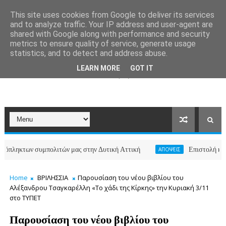
This site uses cookies from Google to deliver its services
and to analyze traffic. Your IP address and user-agent are
shared with Google along with performance and security
metrics to ensure quality of service, generate usage
statistics, and to detect and address abuse.
LEARN MORE
GOT IT
των συμπολιτών μας στην Δυτική Αττική
Επιστολή κατοίκων 
ΑΠΟΨΕΙΣ
Home
ΒΡΙΛΗΣΣΙΑ
Παρουσίαση του νέου βιβλίου του
Αλέξανδρου Τσαγκαρέλλη «Το χάδι της Κίρκης» την Κυριακή 3/11
στο ΤΥΠΕΤ
Παρουσίαση του νέου βιβλίου του