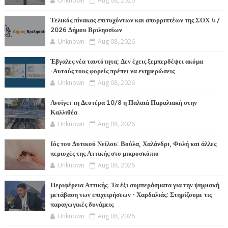
Unknown
Aug 08, 2026
Τελικός πίνακας επιτυχόντων και απορριπτέων της ΣΟΧ 4 /
2026 Δήμου Βριλησσίων
Unknown
Aug 08, 2026
Έβγαλες νέα ταυτότητα; Δεν έχεις ξεμπερδέψει ακόμα
-Αυτούς τους φορείς πρέπει να ενημερώσεις
Unknown
Aug 08, 2026
Ανοίγει τη Δευτέρα 10/8 η Παλαιά Παραλιακή στην
Καλλιθέα
Unknown
Aug 08, 2026
Ιός του Δυτικού Νείλου: Βούλα, Χαλάνδρι, Φυλή και άλλες
περιοχές της Αττικής στο μικροσκόπιο
Unknown
Aug 08, 2026
Περιφέρεια Αττικής: Τα έξι συμπεράσματα για την ψηφιακή
μετάβαση των επιχειρήσεων - Χαρδαλιάς: Στηρίζουμε τις
παραγωγικές δυνάμεις
Unknown
Aug 08, 2026