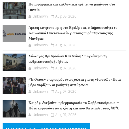
Ποια φάρμακα και καλλυντικά πρέπει να μπαίνουν στο
ψυγείο
Unknown
Aug 08, 2026
Άμεση κινητοποίηση στα Βριλήσσια, ο Δήμος ανοίγει το
Κοινωνικό Παντοπωλείο για τους πυρόπληκτους της
Μάνδρας
Unknown
Aug 07, 2026
Σύλλογος Βριλησσίων Καλλινίκη : Συγκέντρωση
ανθρωπιστικής βοήθειας
Unknown
Aug 07, 2026
«Έκλεισε» ο αγιασμός στα σχολεία για τη νέα σεζόν -Ποια
μέρα γυρίζουν οι μαθητές στα θρανία
Unknown
Aug 07, 2026
Καιρός: Ανεβαίνει η θερμοκρασία το Σαββατοκύριακο –
Πότε κορυφώνεται η ζέστη και πού θα φτάσει τους 40°C
Unknown
Aug 07, 2026