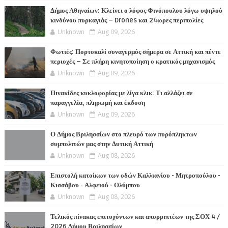
Δήμος Αθηναίων: Κλείνει ο λόφος Φινόπουλου λόγω υψηλού
κινδύνου πυρκαγιάς – Drones και 24ωρες περιπολίες
Unknown
Aug 09, 2026
Φωτιές: Πορτοκαλί συναγερμός σήμερα σε Αττική και πέντε
περιοχές – Σε πλήρη κινητοποίηση ο κρατικός μηχανισμός
Unknown
Aug 09, 2026
Πινακίδες κυκλοφορίας με λίγα κλικ: Τι αλλάζει σε
παραγγελία, πληρωμή και έκδοση
Unknown
Aug 09, 2026
Ο Δήμος Βριλησσίων στο πλευρό των πυρόπληκτων
συμπολιτών μας στην Δυτική Αττική
Unknown
Aug 08, 2026
Επιστολή κατοίκων των οδών Καλλιανίου - Μητροπούλου -
Κισσάβου - Αλφειού - Ολύμπου
Unknown
Aug 08, 2026
Τελικός πίνακας επιτυχόντων και απορριπτέων της ΣΟΧ 4 /
2026 Δήμου Βριλησσίων