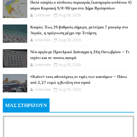
Πολύ υψηλός ο κίνδυνος πυρκαγιάς (κατηγορία κινδύνου 4)
αύριο Κυριακή 9/8-Μέτρα στο Δήμο Βριλησσίων
Unknown
Aug 09, 2026
Καιρός: Έως 39 βαθμούς σήμερα, μελτέμια 7 μποφόρ στο
Αιγαίο, η πρόγνωση μέχρι την Τετάρτη
Unknown
Aug 09, 2026
Νέα αργία με Προεδρικό Διάταγμα η 26η Οκτωβρίου – Τι
ισχύει και σε ποιους αφορά
Unknown
Aug 09, 2026
«Καίνε» τους αδειούχους οι τιμές των καυσίμων – Πάνω
από 2,27 ευρώ η βενζίνη στα νησιά
Unknown
Aug 09, 2026
ΜΑΣ ΣΤΗΡΙΖΟΥΝ