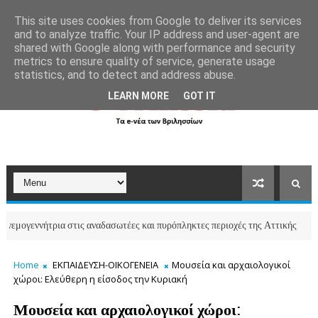
```html
```
This site uses cookies from Google to deliver its services
and to analyze traffic. Your IP address and user-agent are
shared with Google along with performance and security
metrics to ensure quality of service, generate usage
statistics, and to detect and address abuse.
LEARN MORE
GOT IT
εννήτρια στις αναδασωτέες και πυρόπληκτες περιοχές της Αττικής
ΒΡΙΛΗΣ
Home
ΕΚΠΑΙΔΕΥΣΗ-ΟΙΚΟΓΕΝΕΙΑ
Μουσεία και αρχαιολογικοί
χώροι: Ελεύθερη η είσοδος την Κυριακή
Μουσεία και αρχαιολογικοί χώροι: