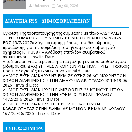
Unknown
Aug 08, 2026
ΔΙΑΥΓΕΙΑ RSS - ΔΗΜΟΣ ΒΡΙΛΗΣΣΙΩΝ
Έγκριση 1ης τροποποίησης της σύμβασης με τίτλο «ΑΣΦΑΛΙΣΗ
ΤΩΝ ΟΧΗΜΑΤΩΝ ΤΟΥ ΔΗΜΟΥ ΒΡΙΛΗΣΣΙΩΝ ΑΠΟ 15/7/2026
ΕΩΣ 15/7/2027» λόγω άσκησης μέρους του δικαιώματος
προαίρεσης για την ασφάλιση του ηλεκτρικού επιβατηγού
οχήματος ΚΤΥ 3887 – Ανάθεση επιπλέον συμβατικού
αντικειμένου
- Invalid Date
Αποζημίωση για υπερωριακή απασχόληση ενιαίου μισθολογίου
(μόνιμοι και ΙΔΑΧ) ΥΠΗΡΕΣΙΑ ΚΟΙΝΩΝΙΚΗΣ ΠΟΛΙΤΙΚΗΣ - Τακτικός
Προυπολογισμός ΙΟΥΛΙΟΥ 2026
- Invalid Date
ΔΗΜΟΣΙΕΥΣΗ ΔΙΑΚΗΡΥΞΗΣ ΕΚΜΙΣΘΩΣΗΣ 26 ΚΟΙΝΟΧΡΗΣΤΩΝ
ΧΩΡΩΝ ΔΙΑΦΗΜΙΣΗΣ ΣΤΗΝ ΑΜΑΡΥΣΙΑ ΑΡ. ΦΥΛΛΟΥ 8113/19-06-
2026
- Invalid Date
ΔΗΜΟΣΙΕΥΣΗ ΔΙΑΚΗΡΥΞΗ ΕΚΜΙΣΘΩΣΗΣ 26 ΚΟΙΝΟΧΡΗΣΤΩΝ
ΧΩΡΩΝ ΔΙΑΦΗΜΙΣΗΣ ΣΤΗΝ ΕΦΗΜ. ΧΤΥΠΟ ΑΡ. ΦΥΛΛΟΥ
1472/20-6-2026
- Invalid Date
ΔΗΜΟΣΙΕΥΣΗ ΔΙΑΚΗΡΥΞΗΣ ΠΡΟΜΗΘΕΙΑΣ ΕΙΔΩΝ
ΚΑΘΑΡΙΟΤΗΤΑΣ ΣΤΗΝ ΕΦΗΜ. ΑΘΜΟΝΙΟΝ ΒΗΜΑ ΑΡ. ΦΥΛΛΟΥ
167725/06/2026
- Invalid Date
ΤΥΠΟΣ ΣΗΜΕΡΑ