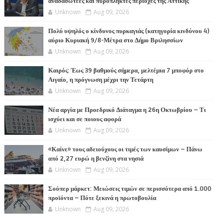
αναδασωτέες και πυρόπληκτες περιοχές της Αττικής
Unknown
Aug 09, 2026
Πολύ υψηλός ο κίνδυνος πυρκαγιάς (κατηγορία κινδύνου 4)
αύριο Κυριακή 9/8-Μέτρα στο Δήμο Βριλησσίων
Unknown
Aug 09, 2026
Καιρός: Έως 39 βαθμούς σήμερα, μελτέμια 7 μποφόρ στο
Αιγαίο, η πρόγνωση μέχρι την Τετάρτη
Unknown
Aug 09, 2026
Νέα αργία με Προεδρικό Διάταγμα η 26η Οκτωβρίου – Τι
ισχύει και σε ποιους αφορά
Unknown
Aug 09, 2026
«Καίνε» τους αδειούχους οι τιμές των καυσίμων – Πάνω
από 2,27 ευρώ η βενζίνη στα νησιά
Unknown
Aug 09, 2026
Σούπερ μάρκετ: Μειώσεις τιμών σε περισσότερα από 1.000
προϊόντα – Πότε ξεκινά η πρωτοβουλία
Unknown
Aug 09, 2026