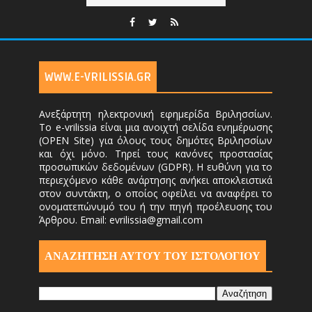
WWW.E-VRILISSIA.GR
Ανεξάρτητη ηλεκτρονική εφημερίδα Βριλησσίων.
Το e-vrilissia είναι μια ανοιχτή σελίδα ενημέρωσης
(OPEN Site) για όλους τους δημότες Βριλησσίων
και όχι μόνο. Τηρεί τους κανόνες προστασίας
προσωπικών δεδομένων (GDPR). Η ευθύνη για το
περιεχόμενο κάθε ανάρτησης ανήκει αποκλειστικά
στον συντάκτη, ο οποίος οφείλει να αναφέρει το
ονοματεπώνυμό του ή την πηγή προέλευσης του
Άρθρου. Email: evrilissia@gmail.com
ΑΝΑΖΗΤΗΣΗ ΑΥΤΟΎ ΤΟΥ ΙΣΤΟΛΟΓΙΟΥ