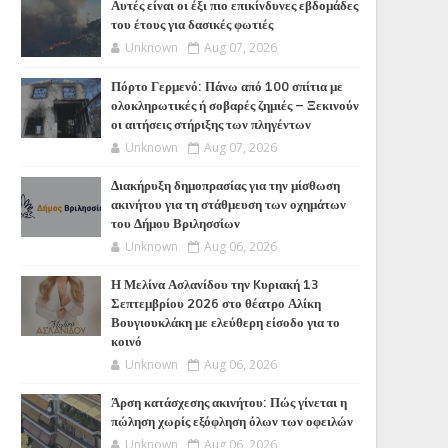
Αυτές είναι οι έξι πιο επικίνδυνες εβδομάδες
του έτους για δασικές φωτιές
Unknown
Aug 07, 2026
Πόρτο Γερμενό: Πάνω από 100 σπίτια με
ολοκληρωτικές ή σοβαρές ζημιές – Ξεκινούν
οι αιτήσεις στήριξης των πληγέντων
Unknown
Aug 07, 2026
Διακήρυξη δημοπρασίας για την μίσθωση
ακινήτου για τη στάθμευση των οχημάτων
του Δήμου Βριλησσίων
Unknown
Aug 06, 2026
Η Μελίνα Ασλανίδου την Kυριακή 13
Σεπτεμβρίου 2026 στο θέατρο Αλίκη
Βουγιουκλάκη με ελεύθερη είσοδο για το
κοινό
Unknown
Aug 06, 2026
Άρση κατάσχεσης ακινήτου: Πώς γίνεται η
πώληση χωρίς εξόφληση όλων των οφειλών
Unknown
Aug 06, 2026