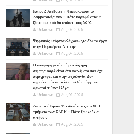
Καιρός: Ανεβαίνει η θερμοκρασία το
Σαββατοκύριακο – Πότε κορυφώνεται η
ζέστη και πού θα φτάσει τους 40°C
Unknown
Aug 07, 2026
Ψηφιακός «πύργος ελέγχου» για όλα τα έργα
στην Περιφέρεια Αττικής
Unknown
Aug 07, 2026
Η αποφυγή μετά από μια άσχημη
συμπεριφορά είναι ένα φαινόμενο που έχει
περιγραφεί και στην ψυχολογία. Δεν
σημαίνει πάντα το ίδιο, αλλά υπάρχουν
αρκετοί πιθανοί λόγοι.
Unknown
Aug 07, 2026
Ανακοινώθηκαν 95 ειδικότητες και 860
τμήματα των ΣΑΕΚ – Πότε ξεκινούν οι
αιτήσεις
Unknown
Aug 07, 2026