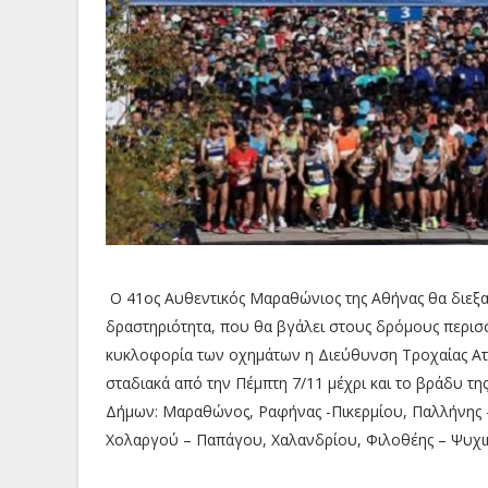
Ο 41ος Αυθεντικός Μαραθώνιος της Αθήνας θα διεξαχ
δραστηριότητα, που θα βγάλει στους δρόμους περισσ
κυκλοφορία των οχημάτων η Διεύθυνση Τροχαίας Αττ
σταδιακά από την Πέμπτη 7/11 μέχρι και το βράδυ τη
Δήμων: Μαραθώνος, Ραφήνας -Πικερμίου, Παλλήνης –
Χολαργού – Παπάγου, Χαλανδρίου, Φιλοθέης – Ψυχι