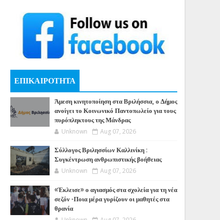
ΕΠΙΚΑΙΡΟΤΗΤΑ
Άμεση κινητοποίηση στα Βριλήσσια, ο Δήμος
ανοίγει το Κοινωνικό Παντοπωλείο για τους
πυρόπληκτους της Μάνδρας
Unknown
Aug 07, 2026
Σύλλογος Βριλησσίων Καλλινίκη :
Συγκέντρωση ανθρωπιστικής βοήθειας
Unknown
Aug 07, 2026
«Έκλεισε» ο αγιασμός στα σχολεία για τη νέα
σεζόν -Ποια μέρα γυρίζουν οι μαθητές στα
θρανία
Unknown
Aug 07, 2026