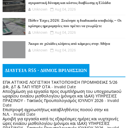
αγοραστική δύναμη και κόστος διαβίωσης η Ελλάδα
Unknown
Aug 04, 2026
Πόθεν Έσχες 2026: Ξεκίνησε η διαδικασία υποβολής – Οι
κρίσιμες ημερομηνίες που πρέπει να γνωρίζετε
Unknown
Aug 04, 2026
Άκυρο σε χιλιάδες κλήσεις από κάμερες στην Αθήνα
Unknown
Aug 04, 2026
ΔΙΑΥΓΕΙΑ RSS - ΔΗΜΟΣ ΒΡΙΛΗΣΣΙΩΝ
ΕΠΑ ΑΤΤΙΚΗΣ ΛΟΓΙΣΤΙΚΗ ΤΑΚΤΟΠΟΙΗΣΗ ΠΡΟΜΗΘΕΙΑΣ 5/26
ΔΦ, ΔΤ & ΤΑΠ ΥΠΕΡ ΟΤΑ
- Invalid Date
Αποζημίωση για εργασία προς συμπλήρωση του υποχρεωτικού
ωραρίου ενιαίου μισθολογίου (μόνιμοι και ΙΔΑΧ) ΥΠΗΡΕΣΙΕΣ
ΠΡΑΣΙΝΟΥ - Τακτικός Προυπολογισμός ΙΟΥΛΙΟΥ 2026
- Invalid
Date
Επιστροφή αχρεωστήτως καταβληθέντος ποσoύ στην κα
Ν.Λ.
- Invalid Date
Αμοιβή για εργασία κατά τις εξαιρέσιμες ημέρες και νυχτερινές
ώρες ενιαίου μισθολογίου (μόνιμοι και ΙΔΑΧ) ΥΠΗΡΕΣΙΕΣ
ΠΡΑΣΙΝΟΥ - Τακτικός Προυπολογισμός ΙΟΥΛΙΟΥ 2026
- Invalid