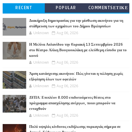
RECENT
POPULAR
COMMENTSΕΤΙΚΕ
ΤΕΣ
Διακήρυξη δημοπρασίας για την μίσθωση ακινήτου για τη
στάθμευση των οχημάτων του Δήμου Βριλησσίων
Unknown
Aug 06, 2026
Η Μελίνα Ασλανίδου την Kυριακή 13 Σεπτεμβρίου 2026
στο θέατρο Αλίκη Βουγιουκλάκη με ελεύθερη είσοδο για το
κοινό
Unknown
Aug 06, 2026
Άρση κατάσχεσης ακινήτου: Πώς γίνεται η πώληση χωρίς
εξόφληση όλων των οφειλών
Unknown
Aug 06, 2026
ΔΥΠΑ: Επιπλέον 8.000 επιδοτούμενες θέσεις στο
πρόγραμμα απασχόλησης ανέργων, ποιοι μπορούν να
ενταχθούν
Unknown
Aug 06, 2026
Πολύ υψηλός κίνδυνος εκδήλωσης πυρκαγιάς σήμερα σε