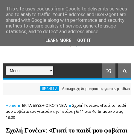
This site uses cookies from Google to deliver its services
and to analyze traffic. Your IP address and user-agent are
shared with Google along with performance and security
metrics to ensure quality of service, generate usage
statistics, and to detect and address abuse.
LEARN MORE
GOT IT
Διακήρυξη δημοπρασίας για την μίσθωση ακινήτου
ΒΡΙΛΗΣΣΙΑ
Home
ΕΚΠΑΙΔΕΥΣΗ-ΟΙΚΟΓΕΝΕΙΑ
Σχολή Γονέων: «Γιατί το παιδί
μου φοβάται τον γιατρό;» την Τετάρτη 6/11 στο 4ο Δημοτικό στις
18:00
Σχολή Γονέων: «Γιατί το παιδί μου φοβάται