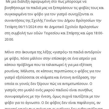
Με μια διάλεξη αφιερωμένη στο πως μπορούμε να
βοηθήσουμε τα παιδιά μας να ξεπεράσουν τις φοβίες τους και
συγκεκριμένα τον φόβο για τον γιατρό συνεχίζονται οι
συναντήσεις της Σχολής Γονέων του Δήμου Βριλησσίων την
Τετάρτη 06/11/2024 στο 4ο Δημοτικό Σχολείο Βριλησσίων
στη συμβολή των οδών Τειρεσίου και Σπάρτης και ώρα 18:00-
20:00.
Μόνο στο άκουσμα της λέξης «γιατρός» τα παιδιά αντιδρούν
με φόβο, πόσο μάλλον στην επίσκεψη σε ένα ιατρείο για
κάποιο πρόβλημα που τα ταλαιπωρεί ή για μια εξέταση
ρουτίνας. Μάλιστα, σε κάποιες περιπτώσεις ο φόβος για τον
γιατρό εξελίσσεται σε κλάματα και έντονη αντίδραση, την
οποία οι γονείς δεν ξέρουν πώς να αντιμετωπίσουν. Ο
γιατρός στο μυαλό ενός μικρού παιδιού είναι συνήθως
συνυφασμένος με την ένεση, όμως συχνά ταυτίζεται με τον
φόβο για το άγνωστο. Ο δε φόβος δεν είναι παράλογος, αν
σκεφτεί κανείς πως ακόμα και οι ενήλικες δεν ενθουσιάζονται