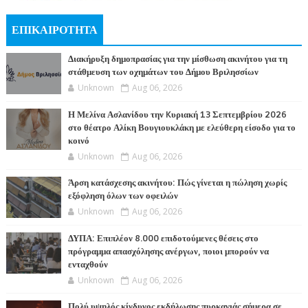
ΕΠΙΚΑΙΡΟΤΗΤΑ
Διακήρυξη δημοπρασίας για την μίσθωση ακινήτου για τη
στάθμευση των οχημάτων του Δήμου Βριλησσίων
Unknown
Aug 06, 2026
Η Μελίνα Ασλανίδου την Kυριακή 13 Σεπτεμβρίου 2026
στο θέατρο Αλίκη Βουγιουκλάκη με ελεύθερη είσοδο για το
κοινό
Unknown
Aug 06, 2026
Άρση κατάσχεσης ακινήτου: Πώς γίνεται η πώληση χωρίς
εξόφληση όλων των οφειλών
Unknown
Aug 06, 2026
ΔΥΠΑ: Επιπλέον 8.000 επιδοτούμενες θέσεις στο
πρόγραμμα απασχόλησης ανέργων, ποιοι μπορούν να
ενταχθούν
Unknown
Aug 06, 2026
Πολύ υψηλός κίνδυνος εκδήλωσης πυρκαγιάς σήμερα σε