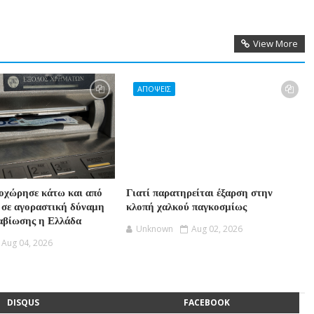
View More
ΑΠΟΨΕΙΣ
οχώρησε κάτω και από
Γιατί παρατηρείται έξαρση στην
 σε αγοραστική δύναμη
κλοπή χαλκού παγκοσμίως
ιαβίωσης η Ελλάδα
Unknown
Aug 02, 2026
Aug 04, 2026
DISQUS
FACEBOOK