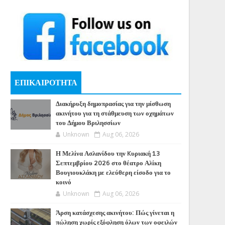
ΕΠΙΚΑΙΡΟΤΗΤΑ
Διακήρυξη δημοπρασίας για την μίσθωση
ακινήτου για τη στάθμευση των οχημάτων
του Δήμου Βριλησσίων
Unknown
Aug 06, 2026
Η Μελίνα Ασλανίδου την Kυριακή 13
Σεπτεμβρίου 2026 στο θέατρο Αλίκη
Βουγιουκλάκη με ελεύθερη είσοδο για το
κοινό
Unknown
Aug 06, 2026
Άρση κατάσχεσης ακινήτου: Πώς γίνεται η
πώληση χωρίς εξόφληση όλων των οφειλών