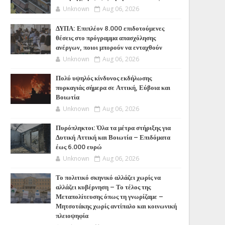
Unknown
Aug 06, 2026
ΔΥΠΑ: Επιπλέον 8.000 επιδοτούμενες
θέσεις στο πρόγραμμα απασχόλησης
ανέργων, ποιοι μπορούν να ενταχθούν
Unknown
Aug 06, 2026
Πολύ υψηλός κίνδυνος εκδήλωσης
πυρκαγιάς σήμερα σε Αττική, Εύβοια και
Βοιωτία
Unknown
Aug 06, 2026
Πυρόπληκτοι: Όλα τα μέτρα στήριξης για
Δυτική Αττική και Βοιωτία – Επιδόματα
έως 6.000 ευρώ
Unknown
Aug 06, 2026
Το πολιτικό σκηνικό αλλάζει χωρίς να
αλλάζει κυβέρνηση – Το τέλος της
Μεταπολίτευσης όπως τη γνωρίζαμε –
Μητσοτάκης χωρίς αντίπαλο και κοινωνική
πλειοψηφία