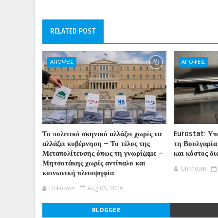
RELATED POST
ΑΠΟΨΕΙΣ
ΑΠΟΨΕΙΣ
Το πολιτικό σκηνικό αλλάζει χωρίς να
Eurostat: Υπ
αλλάζει κυβέρνηση – Το τέλος της
τη Βουλγαρία
Μεταπολίτευσης όπως τη γνωρίζαμε –
και κόστος δ
Μητσοτάκης χωρίς αντίπαλο και
Unknown
κοινωνική πλειοψηφία
Unknown
Aug 06, 2026
BLOGGER