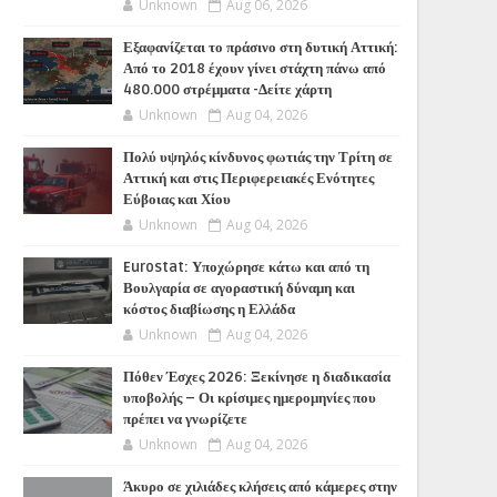
Unknown
Aug 06, 2026
Εξαφανίζεται το πράσινο στη δυτική Αττική:
Από το 2018 έχουν γίνει στάχτη πάνω από
480.000 στρέμματα -Δείτε χάρτη
Unknown
Aug 04, 2026
Πολύ υψηλός κίνδυνος φωτιάς την Τρίτη σε
Αττική και στις Περιφερειακές Ενότητες
Εύβοιας και Χίου
Unknown
Aug 04, 2026
Eurostat: Υποχώρησε κάτω και από τη
Βουλγαρία σε αγοραστική δύναμη και
κόστος διαβίωσης η Ελλάδα
Unknown
Aug 04, 2026
Πόθεν Έσχες 2026: Ξεκίνησε η διαδικασία
υποβολής – Οι κρίσιμες ημερομηνίες που
πρέπει να γνωρίζετε
Unknown
Aug 04, 2026
Άκυρο σε χιλιάδες κλήσεις από κάμερες στην