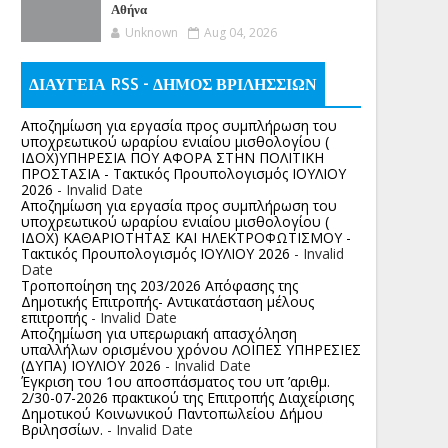
Αθήνα
Unknown
Aug 04, 2026
ΔΙΑΥΓΕΙΑ RSS - ΔΗΜΟΣ ΒΡΙΛΗΣΣΙΩΝ
Αποζημίωση για εργασία προς συμπλήρωση του
υποχρεωτικού ωραρίου ενιαίου μισθολογίου (
ΙΔΟΧ)ΥΠΗΡΕΣΙΑ ΠΟΥ ΑΦΟΡΑ ΣΤΗΝ ΠΟΛΙΤΙΚΗ
ΠΡΟΣΤΑΣΙΑ - Τακτικός Προυπολογισμός ΙΟΥΛΙΟΥ
2026
- Invalid Date
Αποζημίωση για εργασία προς συμπλήρωση του
υποχρεωτικού ωραρίου ενιαίου μισθολογίου (
ΙΔΟΧ) ΚΑΘΑΡΙΟΤΗΤΑΣ ΚΑΙ ΗΛΕΚΤΡΟΦΩΤΙΣΜΟΥ -
Τακτικός Προυπολογισμός ΙΟΥΛΙΟΥ 2026
- Invalid
Date
Τροποποίηση της 203/2026 Απόφασης της
Δημοτικής Επιτροπής- Αντικατάσταση μέλους
επιτροπής
- Invalid Date
Αποζημίωση για υπερωριακή απασχόληση
υπαλλήλων ορισμένου χρόνου ΛΟΙΠΕΣ ΥΠΗΡΕΣΙΕΣ
(ΔΥΠΑ) ΙΟΥΛΙΟΥ 2026
- Invalid Date
Έγκριση του 1ου αποσπάσματος του υπ ’αριθμ.
2/30-07-2026 πρακτικού της Επιτροπής Διαχείρισης
Δημοτικού Κοινωνικού Παντοπωλείου Δήμου
Βριλησσίων.
- Invalid Date