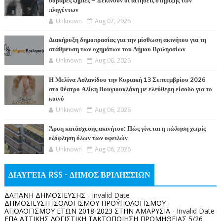
σοβαρές ζημιές – Ξεκινούν οι αιτήσεις στήριξης των
πληγέντων
Unknown
Aug 07, 2026
Διακήρυξη δημοπρασίας για την μίσθωση ακινήτου για τη
στάθμευση των οχημάτων του Δήμου Βριλησσίων
Unknown
Aug 06, 2026
Η Μελίνα Ασλανίδου την Kυριακή 13 Σεπτεμβρίου 2026
στο θέατρο Αλίκη Βουγιουκλάκη με ελεύθερη είσοδο για το
κοινό
Unknown
Aug 06, 2026
Άρση κατάσχεσης ακινήτου: Πώς γίνεται η πώληση χωρίς
εξόφληση όλων των οφειλών
Unknown
Aug 06, 2026
ΔΙΑΥΓΕΙΑ RSS - ΔΗΜΟΣ ΒΡΙΛΗΣΣΙΩΝ
ΔΑΠΑΝΗ ΔΗΜΟΣΙΕΥΣΗΣ
- Invalid Date
ΔΗΜΟΣΙΕΥΣΗ ΙΣΟΛΟΓΙΣΜΟΥ ΠΡΟΫΠΟΛΟΓΙΣΜΟΥ -
ΑΠΟΛΟΓΙΣΜΟΥ ΕΤΩΝ 2018-2023 ΣΤΗΝ ΑΜΑΡΥΣΙΑ
- Invalid Date
ΕΠΑ ΑΤΤΙΚΗΣ ΛΟΓΙΣΤΙΚΗ ΤΑΚΤΟΠΟΙΗΣΗ ΠΡΟΜΗΘΕΙΑΣ 5/26