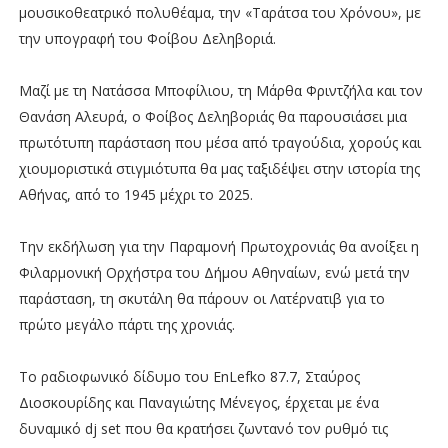
μουσικοθεατρικό πολυθέαμα, την «Ταράτσα του Χρόνου», με
την υπογραφή του Φοίβου Δεληβοριά.
Μαζί με τη Νατάσσα Μποφίλιου, τη Μάρθα Φριντζήλα και τον
Θανάση Αλευρά, ο Φοίβος Δεληβοριάς θα παρουσιάσει μια
πρωτότυπη παράσταση που μέσα από τραγούδια, χορούς και
χιουμοριστικά στιγμιότυπα θα μας ταξιδέψει στην ιστορία της
Αθήνας, από το 1945 μέχρι το 2025.
Την εκδήλωση για την Παραμονή Πρωτοχρονιάς θα ανοίξει η
Φιλαρμονική Ορχήστρα του Δήμου Αθηναίων, ενώ μετά την
παράσταση, τη σκυτάλη θα πάρουν οι Λατέρνατιβ για το
πρώτο μεγάλο πάρτι της χρονιάς.
Το ραδιοφωνικό δίδυμο του EnLefko 87.7, Σταύρος
Διοσκουρίδης και Παναγιώτης Μένεγος, έρχεται με ένα
δυναμικό dj set που θα κρατήσει ζωντανό τον ρυθμό τις