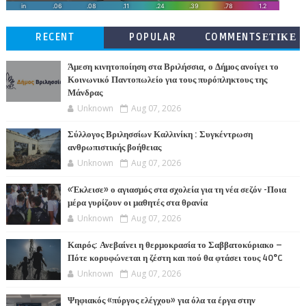
RECENT
POPULAR
COMMENTSΕΤΙΚΕ
ΤΕΣ
Άμεση κινητοποίηση στα Βριλήσσια, ο Δήμος ανοίγει το
Κοινωνικό Παντοπωλείο για τους πυρόπληκτους της
Μάνδρας
Unknown
Aug 07, 2026
Σύλλογος Βριλησσίων Καλλινίκη : Συγκέντρωση
ανθρωπιστικής βοήθειας
Unknown
Aug 07, 2026
«Έκλεισε» ο αγιασμός στα σχολεία για τη νέα σεζόν -Ποια
μέρα γυρίζουν οι μαθητές στα θρανία
Unknown
Aug 07, 2026
Καιρός: Ανεβαίνει η θερμοκρασία το Σαββατοκύριακο –
Πότε κορυφώνεται η ζέστη και πού θα φτάσει τους 40°C
Unknown
Aug 07, 2026
Ψηφιακός «πύργος ελέγχου» για όλα τα έργα στην