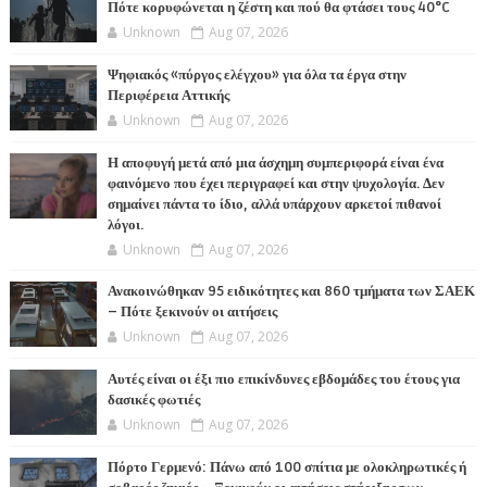
Πότε κορυφώνεται η ζέστη και πού θα φτάσει τους 40°C
Unknown
Aug 07, 2026
Ψηφιακός «πύργος ελέγχου» για όλα τα έργα στην
Περιφέρεια Αττικής
Unknown
Aug 07, 2026
Η αποφυγή μετά από μια άσχημη συμπεριφορά είναι ένα
φαινόμενο που έχει περιγραφεί και στην ψυχολογία. Δεν
σημαίνει πάντα το ίδιο, αλλά υπάρχουν αρκετοί πιθανοί
λόγοι.
Unknown
Aug 07, 2026
Ανακοινώθηκαν 95 ειδικότητες και 860 τμήματα των ΣΑΕΚ
– Πότε ξεκινούν οι αιτήσεις
Unknown
Aug 07, 2026
Αυτές είναι οι έξι πιο επικίνδυνες εβδομάδες του έτους για
δασικές φωτιές
Unknown
Aug 07, 2026
Πόρτο Γερμενό: Πάνω από 100 σπίτια με ολοκληρωτικές ή