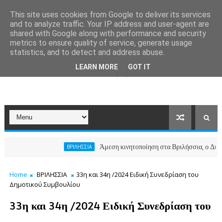
This site uses cookies from Google to deliver its services
and to analyze traffic. Your IP address and user-agent are
shared with Google along with performance and security
metrics to ensure quality of service, generate usage
statistics, and to detect and address abuse.
LEARN MORE
GOT IT
Άμεση κινητοποίηση στα Βριλήσσια, ο Δήμος ανο
ΒΡΙΛΗΣΣΙΑ
Home
ΒΡΙΛΗΣΣΙΑ
33η και 34η /2024 Ειδική Συνεδρίαση του
Δημοτικού Συμβουλίου
33η και 34η /2024 Ειδική Συνεδρίαση του