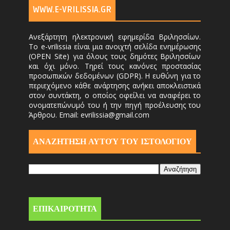
WWW.E-VRILISSIA.GR
Ανεξάρτητη ηλεκτρονική εφημερίδα Βριλησσίων.
Το e-vrilissia είναι μια ανοιχτή σελίδα ενημέρωσης
(OPEN Site) για όλους τους δημότες Βριλησσίων
και όχι μόνο. Τηρεί τους κανόνες προστασίας
προσωπικών δεδομένων (GDPR). Η ευθύνη για το
περιεχόμενο κάθε ανάρτησης ανήκει αποκλειστικά
στον συντάκτη, ο οποίος οφείλει να αναφέρει το
ονοματεπώνυμό του ή την πηγή προέλευσης του
Άρθρου. Email: evrilissia@gmail.com
ΑΝΑΖΗΤΗΣΗ ΑΥΤΟΎ ΤΟΥ ΙΣΤΟΛΟΓΙΟΥ
ΕΠΙΚΑΙΡΟΤΗΤΑ