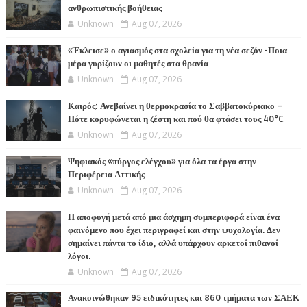
ανθρωπιστικής βοήθειας
Unknown
Aug 07, 2026
«Έκλεισε» ο αγιασμός στα σχολεία για τη νέα σεζόν -Ποια
μέρα γυρίζουν οι μαθητές στα θρανία
Unknown
Aug 07, 2026
Καιρός: Ανεβαίνει η θερμοκρασία το Σαββατοκύριακο –
Πότε κορυφώνεται η ζέστη και πού θα φτάσει τους 40°C
Unknown
Aug 07, 2026
Ψηφιακός «πύργος ελέγχου» για όλα τα έργα στην
Περιφέρεια Αττικής
Unknown
Aug 07, 2026
Η αποφυγή μετά από μια άσχημη συμπεριφορά είναι ένα
φαινόμενο που έχει περιγραφεί και στην ψυχολογία. Δεν
σημαίνει πάντα το ίδιο, αλλά υπάρχουν αρκετοί πιθανοί
λόγοι.
Unknown
Aug 07, 2026
Ανακοινώθηκαν 95 ειδικότητες και 860 τμήματα των ΣΑΕΚ