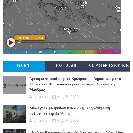
RECENT
POPULAR
COMMENTSΕΤΙΚΕ
ΤΕΣ
Άμεση κινητοποίηση στα Βριλήσσια, ο Δήμος ανοίγει το
Κοινωνικό Παντοπωλείο για τους πυρόπληκτους της
Μάνδρας
Unknown
Aug 07, 2026
Σύλλογος Βριλησσίων Καλλινίκη : Συγκέντρωση
ανθρωπιστικής βοήθειας
Unknown
Aug 07, 2026
«Έκλεισε» ο αγιασμός στα σχολεία για τη νέα σεζόν -Ποια