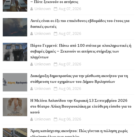
– Πότε ξεκινούν οι αιτήσεις
Unknown
Aug 07, 2026
Αυτές είναι οι έξι πιο επικίνδυνες εβδομάδες του έτους για
δασικές φωτιές
Unknown
Aug 07, 2026
Πόρτο Γερμενό: Πάνω από 100 σπίτια με ολοκληρωτικές ή
σοβαρές ζημιές – Ξεκινούν οι αιτήσεις στήριξης των
πληγέντων
Unknown
Aug 07, 2026
Διακήρυξη δημοπρασίας για την μίσθωση ακινήτου για τη
στάθμευση των οχημάτων του Δήμου Βριλησσίων
Unknown
Aug 06, 2026
Η Μελίνα Ασλανίδου την Kυριακή 13 Σεπτεμβρίου 2026
στο θέατρο Αλίκη Βουγιουκλάκη με ελεύθερη είσοδο για το
κοινό
Unknown
Aug 06, 2026
Άρση κατάσχεσης ακινήτου: Πώς γίνεται η πώληση χωρίς
εξόφληση όλων των οφειλών