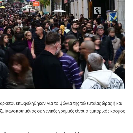
αρκετοί επωφελήθηκαν για το ψώνια της τελευταίας ώρας ή και
ι. Ικανοποιημένος σε γενικές γραμμές είναι ο εμπορικός κόσμος