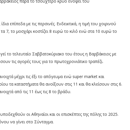
Βαρβάκειος παρά το τσουχτερό κρύο ενόψει του
δια επίπεδα με τις περσινές. Ενδεικτικά, η τιμή του χοιρινού
τα 7, το μοσχάρι κοστίζει 8 ευρώ το κιλό ενώ στα 10 ευρώ το
γεί το τελευταίο Σαββατοκύριακο του έτους η Βαρβάκειος με
ουν τις αγορές τους για το πρωτοχρονιάτικο τραπέζι.
νοιχτά μέχρι τις έξι το απόγευμα ενώ super market και
ίου τα καταστήματα θα ανοίξουν στις 11 και θα κλείσουν στις 6.
οιχτά από τις 11 έως τις 8 το βράδυ.
υποδεχθούν οι Αθηναίοι και οι επισκέπτες της πόλης το 2025.
νου να γίνει στο Σύνταγμα.