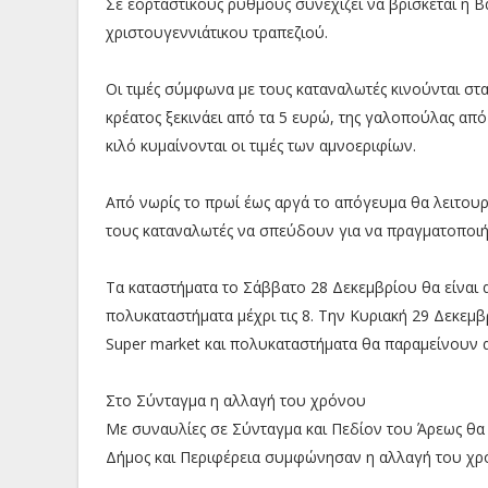
Σε εορταστικούς ρυθμούς συνεχίζει να βρίσκεται η 
χριστουγεννιάτικου τραπεζιού.
Οι τιμές σύμφωνα με τους καταναλωτές κινούνται στα ί
κρέατος ξεκινάει από τα 5 ευρώ, της γαλοπούλας από 
κιλό κυμαίνονται οι τιμές των αμνοεριφίων.
Από νωρίς το πρωί έως αργά το απόγευμα θα λειτουρ
τους καταναλωτές να σπεύδουν για να πραγματοποιήσ
Τα καταστήματα το Σάββατο 28 Δεκεμβρίου θα είναι α
πολυκαταστήματα μέχρι τις 8. Την Κυριακή 29 Δεκεμβρ
Super market και πολυκαταστήματα θα παραμείνουν αν
Στο Σύνταγμα η αλλαγή του χρόνου
Με συναυλίες σε Σύνταγμα και Πεδίον του Άρεως θα 
Δήμος και Περιφέρεια συμφώνησαν η αλλαγή του χρό