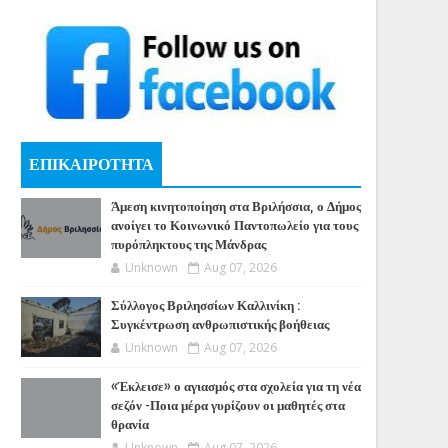
ΕΠΙΚΑΙΡΟΤΗΤΑ
Άμεση κινητοποίηση στα Βριλήσσια, ο Δήμος
ανοίγει το Κοινωνικό Παντοπωλείο για τους
πυρόπληκτους της Μάνδρας
Unknown
Aug 07, 2026
Σύλλογος Βριλησσίων Καλλινίκη :
Συγκέντρωση ανθρωπιστικής βοήθειας
Unknown
Aug 07, 2026
«Έκλεισε» ο αγιασμός στα σχολεία για τη νέα
σεζόν -Ποια μέρα γυρίζουν οι μαθητές στα
θρανία
Unknown
Aug 07, 2026