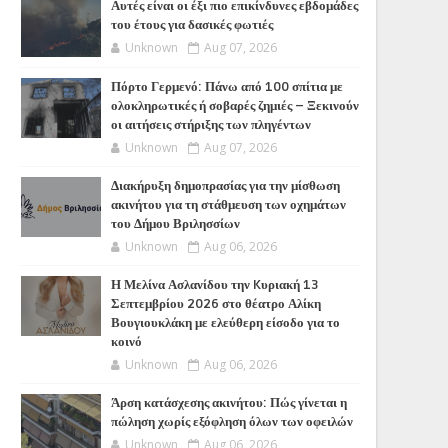
Αυτές είναι οι έξι πιο επικίνδυνες εβδομάδες
του έτους για δασικές φωτιές
Unknown
Aug 07, 2026
Πόρτο Γερμενό: Πάνω από 100 σπίτια με
ολοκληρωτικές ή σοβαρές ζημιές – Ξεκινούν
οι αιτήσεις στήριξης των πληγέντων
Unknown
Aug 07, 2026
Διακήρυξη δημοπρασίας για την μίσθωση
ακινήτου για τη στάθμευση των οχημάτων
του Δήμου Βριλησσίων
Unknown
Aug 06, 2026
Η Μελίνα Ασλανίδου την Kυριακή 13
Σεπτεμβρίου 2026 στο θέατρο Αλίκη
Βουγιουκλάκη με ελεύθερη είσοδο για το
κοινό
Unknown
Aug 06, 2026
Άρση κατάσχεσης ακινήτου: Πώς γίνεται η
πώληση χωρίς εξόφληση όλων των οφειλών
Unknown
Aug 06, 2026