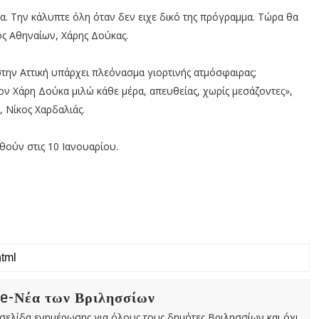
α. Την κάλυπτε όλη όταν δεν ειχε δικό της πρόγραμμα. Τώρα θα
ος Αθηναίων, Χάρης Δούκας.
 στην Αττική υπάρχει πλεόνασμα γιορτινής ατμόσφαιρας;
ν Χάρη Δούκα μιλώ κάθε μέρα, απευθείας, χωρίς μεσάζοντες»,
, Νίκος Χαρδαλιάς.
θούν στις 10 Ιανουαρίου.
 e-Νέα των Βριλησσίων
χτή σελίδα ενημέρωσης για όλους τους δημότες Βριλησσίων και όχι