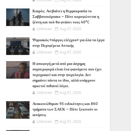
Καιρός: Ανεβαίνει η θερμοκρασία το
Σαββατοκύριακο – Πότε κορυφώνεται η
ζέστη και πού θα φτάσει τους 40°C
Unknown
Aug 07, 2026
Ψηφιακός «πύργος ελέγχου» για όλα τα έργα
στην Περιφέρεια Αττικής
Unknown
Aug 07, 2026
Η αποφυγή μετά από μια άσχημη
συμπεριφορά είναι ένα φαινόμενο που έχει
περιγραφεί και στην ψυχολογία. Δεν
σημαίνει πάντα το ίδιο, αλλά υπάρχουν
αρκετοί πιθανοί λόγοι.
Unknown
Aug 07, 2026
Ανακοινώθηκαν 95 ειδικότητες και 860
τμήματα των ΣΑΕΚ – Πότε ξεκινούν οι
αιτήσεις
Unknown
Aug 07, 2026