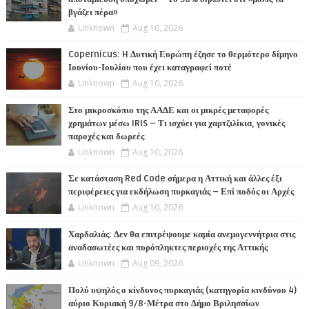
βγάζει πέρα»
Unknown
Aug 10, 2026
Copernicus: H Δυτική Ευρώπη έζησε το θερμότερο δίμηνο
Ιουνίου-Ιουλίου που έχει καταγραφεί ποτέ
Unknown
Aug 10, 2026
Στο μικροσκόπιο της ΑΑΔΕ και οι μικρές μεταφορές
χρημάτων μέσω IRIS – Τι ισχύει για χαρτζιλίκια, γονικές
παροχές και δωρεές
Unknown
Aug 10, 2026
Σε κατάσταση Red Code σήμερα η Αττική και άλλες έξι
περιφέρειες για εκδήλωση πυρκαγιάς – Επί ποδός οι Αρχές
Unknown
Aug 10, 2026
Χαρδαλιάς: Δεν θα επιτρέψουμε καμία ανεμογεννήτρια στις
αναδασωτέες και πυρόπληκτες περιοχές της Αττικής
Unknown
Aug 09, 2026
Πολύ υψηλός ο κίνδυνος πυρκαγιάς (κατηγορία κινδύνου 4)
αύριο Κυριακή 9/8-Μέτρα στο Δήμο Βριλησσίων