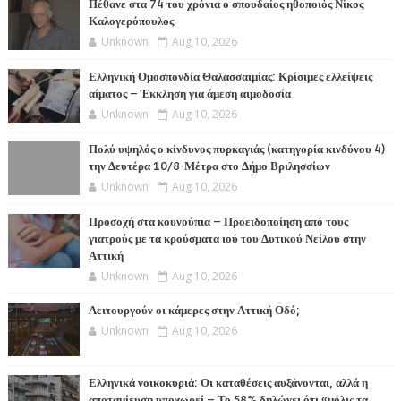
Πέθανε στα 74 του χρόνια ο σπουδαίος ηθοποιός Νίκος
Καλογερόπουλος
Unknown
Aug 10, 2026
Ελληνική Ομοσπονδία Θαλασσαιμίας: Κρίσιμες ελλείψεις
αίματος – Έκκληση για άμεση αιμοδοσία
Unknown
Aug 10, 2026
Πολύ υψηλός ο κίνδυνος πυρκαγιάς (κατηγορία κινδύνου 4)
την Δευτέρα 10/8-Μέτρα στο Δήμο Βριλησσίων
Unknown
Aug 10, 2026
Προσοχή στα κουνούπια – Προειδοποίηση από τους
γιατρούς με τα κρούσματα ιού του Δυτικού Νείλου στην
Αττική
Unknown
Aug 10, 2026
Λειτουργούν οι κάμερες στην Αττική Οδό;
Unknown
Aug 10, 2026
Ελληνικά νοικοκυριά: Οι καταθέσεις αυξάνονται, αλλά η
αποταμίευση υποχωρεί – Το 58% δηλώνει ότι «μόλις τα