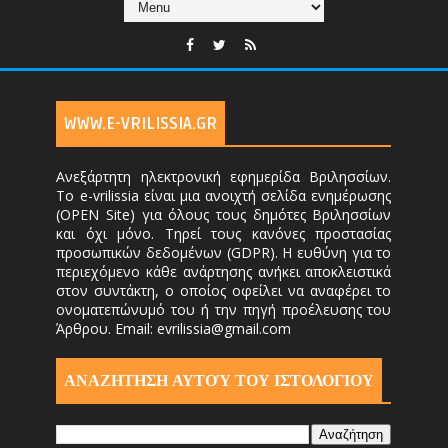
WWW.E-VRILISSIA.GR
Ανεξάρτητη ηλεκτρονική εφημερίδα Βριλησσίων.
Το e-vrilissia είναι μια ανοιχτή σελίδα ενημέρωσης
(OPEN Site) για όλους τους δημότες Βριλησσίων
και όχι μόνο. Τηρεί τους κανόνες προστασίας
προσωπικών δεδομένων (GDPR). Η ευθύνη για το
περιεχόμενο κάθε ανάρτησης ανήκει αποκλειστικά
στον συντάκτη, ο οποίος οφείλει να αναφέρει το
ονοματεπώνυμό του ή την πηγή προέλευσης του
Άρθρου. Email: evrilissia@gmail.com
ΑΝΑΖΗΤΗΣΗ ΑΥΤΟΎ ΤΟΥ ΙΣΤΟΛΟΓΙΟΥ