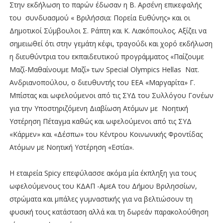
Στην εκδήλωση το παρών έδωσαν η Β. Αρσένη επικεφαλής
του συνδυασμού « Βριλήσσια: Πορεία Ευθύνης» και οι
Δημοτικοί Σύμβουλοι Σ. Ράπτη και Κ. Λιακόπουλος. Αξίζει να
σημειωθεί ότι στην γεμάτη κέφι, τραγούδι και χορό εκδήλωση
η διευθύντρια του εκπαιδευτικού προγράμματος «Παίζουμε
Μαζί-Μαθαίνουμε Μαζί» των Special Olympics Hellas Nατ.
Ανδριανοπούλου, ο διευθυντής του ΕΕΑ «Μαργαρίτα» Γ.
Μπίστας και ωφελούμενοι από τις ΣΥΔ του Συλλόγου Γονέων
για την Υποστηριζόμενη Διαβίωση Ατόμων με Νοητική
Υστέρηση Πέταγμα καθώς και ωφελούμενοι από τις ΣΥΔ
«Κάρμεν» και «Δέσπω» του Κέντρου Κοινωνικής Φροντίδας
Ατόμων με Νοητική Υστέρηση «Εστία».
H εταιρεία Spicy επεφύλασσε ακόμα μία έκπληξη για τους
ωφελούμενους του ΚΔΑΠ -ΑμεΑ του Δήμου Βριλησσίων,
στρώματα και μπάλες γυμναστικής για να βελτιώσουν τη
φυσική τους κατάσταση αλλά και τη δωρεάν παρακολούθηση