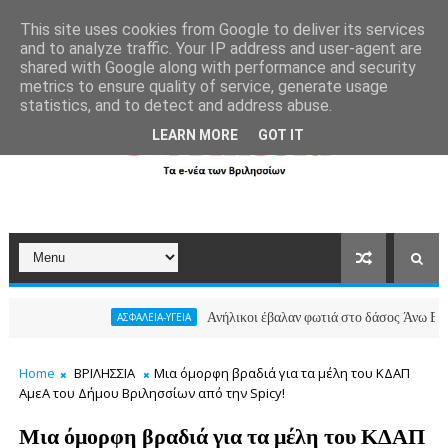
```
This site uses cookies from Google to deliver its services
and to analyze traffic. Your IP address and user-agent are
shared with Google along with performance and security
metrics to ensure quality of service, generate usage
statistics, and to detect and address abuse.
LEARN MORE
GOT IT
Ανήλικοι έβαλαν φωτιά στο δάσος Άνω Βριλησσίων
ΑΣΦΑΛΕΙΑ-ΥΓΕΙΑ
Home
ΒΡΙΛΗΣΣΙΑ
Μια όμορφη βραδιά για τα μέλη του ΚΔΑΠ
ΑμεΑ του Δήμου Βριλησσίων από την Spicy!
Μια όμορφη βραδιά για τα μέλη του ΚΔΑΠ