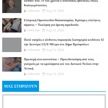
Πέθανε στα 74 του χρόνια ο σπουδαίος ηθοποιός Νίκος
Καλογερόπουλος
Unknown
Aug 10, 2026
Ελληνική Ομοσπονδία Θαλασσαιμίας: Κρίσιμες ελλείψεις
αίματος – Έκκληση για άμεση αιμοδοσία
Unknown
Aug 10, 2026
Πολύ υψηλός ο κίνδυνος πυρκαγιάς (κατηγορία κινδύνου 4)
την Δευτέρα 10/8-Μέτρα στο Δήμο Βριλησσίων
Unknown
Aug 10, 2026
Προσοχή στα κουνούπια – Προειδοποίηση από τους
γιατρούς με τα κρούσματα ιού του Δυτικού Νείλου στην
Αττική
Unknown
Aug 10, 2026
ΜΑΣ ΣΤΗΡΙΖΟΥΝ