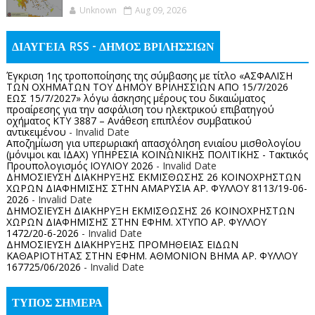
Unknown
Aug 09, 2026
ΔΙΑΥΓΕΙΑ RSS - ΔΗΜΟΣ ΒΡΙΛΗΣΣΙΩΝ
Έγκριση 1ης τροποποίησης της σύμβασης με τίτλο «ΑΣΦΑΛΙΣΗ
ΤΩΝ ΟΧΗΜΑΤΩΝ ΤΟΥ ΔΗΜΟΥ ΒΡΙΛΗΣΣΙΩΝ ΑΠΟ 15/7/2026
ΕΩΣ 15/7/2027» λόγω άσκησης μέρους του δικαιώματος
προαίρεσης για την ασφάλιση του ηλεκτρικού επιβατηγού
οχήματος ΚΤΥ 3887 – Ανάθεση επιπλέον συμβατικού
αντικειμένου
- Invalid Date
Αποζημίωση για υπερωριακή απασχόληση ενιαίου μισθολογίου
(μόνιμοι και ΙΔΑΧ) ΥΠΗΡΕΣΙΑ ΚΟΙΝΩΝΙΚΗΣ ΠΟΛΙΤΙΚΗΣ - Τακτικός
Προυπολογισμός ΙΟΥΛΙΟΥ 2026
- Invalid Date
ΔΗΜΟΣΙΕΥΣΗ ΔΙΑΚΗΡΥΞΗΣ ΕΚΜΙΣΘΩΣΗΣ 26 ΚΟΙΝΟΧΡΗΣΤΩΝ
ΧΩΡΩΝ ΔΙΑΦΗΜΙΣΗΣ ΣΤΗΝ ΑΜΑΡΥΣΙΑ ΑΡ. ΦΥΛΛΟΥ 8113/19-06-
2026
- Invalid Date
ΔΗΜΟΣΙΕΥΣΗ ΔΙΑΚΗΡΥΞΗ ΕΚΜΙΣΘΩΣΗΣ 26 ΚΟΙΝΟΧΡΗΣΤΩΝ
ΧΩΡΩΝ ΔΙΑΦΗΜΙΣΗΣ ΣΤΗΝ ΕΦΗΜ. ΧΤΥΠΟ ΑΡ. ΦΥΛΛΟΥ
1472/20-6-2026
- Invalid Date
ΔΗΜΟΣΙΕΥΣΗ ΔΙΑΚΗΡΥΞΗΣ ΠΡΟΜΗΘΕΙΑΣ ΕΙΔΩΝ
ΚΑΘΑΡΙΟΤΗΤΑΣ ΣΤΗΝ ΕΦΗΜ. ΑΘΜΟΝΙΟΝ ΒΗΜΑ ΑΡ. ΦΥΛΛΟΥ
167725/06/2026
- Invalid Date
ΤΥΠΟΣ ΣΗΜΕΡΑ