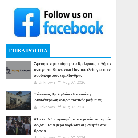
ΕΠΙΚΑΙΡΟΤΗΤΑ
Άμεση κινητοποίηση στα Βριλήσσια, ο Δήμος
ανοίγει το Κοινωνικό Παντοπωλείο για τους
πυρόπληκτους της Μάνδρας
Unknown
Aug 07, 2026
Σύλλογος Βριλησσίων Καλλινίκη :
Συγκέντρωση ανθρωπιστικής βοήθειας
Unknown
Aug 07, 2026
«Έκλεισε» ο αγιασμός στα σχολεία για τη νέα
σεζόν -Ποια μέρα γυρίζουν οι μαθητές στα
θρανία
Unknown
Aug 07, 2026