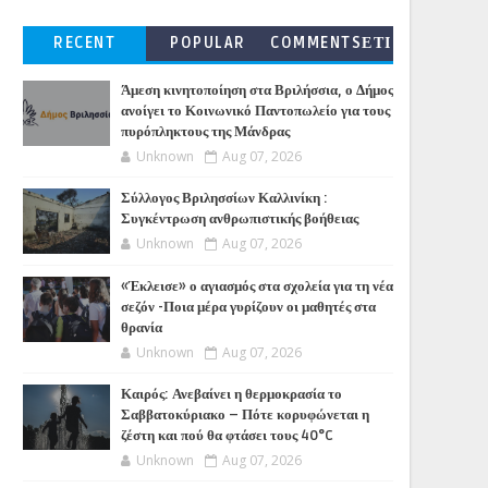
RECENT
POPULAR
COMMENTSΕΤΙ
ΚΕΤΕΣ
Άμεση κινητοποίηση στα Βριλήσσια, ο Δήμος
ανοίγει το Κοινωνικό Παντοπωλείο για τους
πυρόπληκτους της Μάνδρας
Unknown
Aug 07, 2026
Σύλλογος Βριλησσίων Καλλινίκη :
Συγκέντρωση ανθρωπιστικής βοήθειας
Unknown
Aug 07, 2026
«Έκλεισε» ο αγιασμός στα σχολεία για τη νέα
σεζόν -Ποια μέρα γυρίζουν οι μαθητές στα
θρανία
Unknown
Aug 07, 2026
Καιρός: Ανεβαίνει η θερμοκρασία το
Σαββατοκύριακο – Πότε κορυφώνεται η
ζέστη και πού θα φτάσει τους 40°C
Unknown
Aug 07, 2026