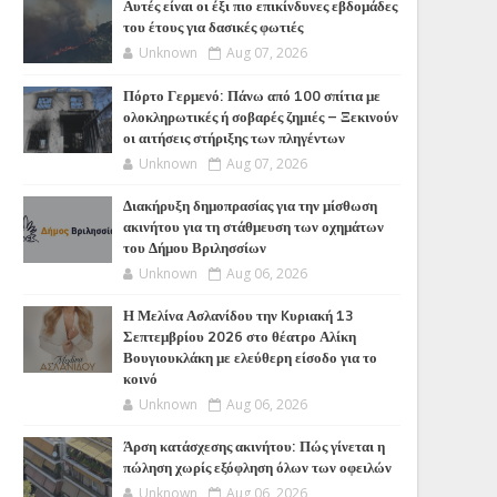
Αυτές είναι οι έξι πιο επικίνδυνες εβδομάδες
του έτους για δασικές φωτιές
Unknown
Aug 07, 2026
Πόρτο Γερμενό: Πάνω από 100 σπίτια με
ολοκληρωτικές ή σοβαρές ζημιές – Ξεκινούν
οι αιτήσεις στήριξης των πληγέντων
Unknown
Aug 07, 2026
Διακήρυξη δημοπρασίας για την μίσθωση
ακινήτου για τη στάθμευση των οχημάτων
του Δήμου Βριλησσίων
Unknown
Aug 06, 2026
Η Μελίνα Ασλανίδου την Kυριακή 13
Σεπτεμβρίου 2026 στο θέατρο Αλίκη
Βουγιουκλάκη με ελεύθερη είσοδο για το
κοινό
Unknown
Aug 06, 2026
Άρση κατάσχεσης ακινήτου: Πώς γίνεται η
πώληση χωρίς εξόφληση όλων των οφειλών
Unknown
Aug 06, 2026