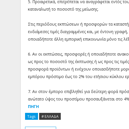
5. Προαιρετικά, επιτρέπεται να αναγράφεται εντός το
καταναλωτή το ποσοστό της μείωσης.
Στις περιόδους εκπτώσεων ή προσφορών τα καταστήμα
ενδιάμεσες τιμές διαγραμμένες και, με έντονη γραφή
οποιαδήποτε άλλη εμπορική επικοινωνία μόνο τις λέ
6. Αν οι εκπτώσεις, προσφορές ή οποιαδήποτε ανακοί
ως προς το ποσοστό της έκπτωσης ή ως προς τις τιμ
προσφορά προϊόντων ή ενέχουν οποιασδήποτε μορφ
εμπόρου πρόστιμο έως το 2% του ετήσιου κύκλου ερ
7. Αν στον έμπορο επιβληθεί για δεύτερη φορά πρόστ
ανώτατο ύψος του προστίμου προσαυξάνεται στο 4%
ΠΗΓΗ
Tags
# ΕΛΛΑΔΑ