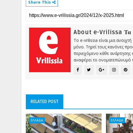
Share This
About e-Vrilissa Τα
Το e-vrilissia είναι μια ανοι
μόνο. Τηρεί τους κανόνες πρ
περιεχόμενο κάθε ανάρτησης α
αναφέρει το ονοματεπώνυμό τ
RELATED POST
ΕΛΛΑΔΑ
ΕΛΛΑΔΑ