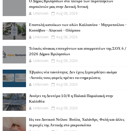
Ο Δήμος Βριλησσίων στο πλευρό των πυρόπληκτων
συμπολιτών μας στην Δυτική Αττική
Unknown
Aug 08, 2026
Επιστολή κατοίκων των οδών Καλλιανίου - Μητροπούλου -
Κισσάβου - Αλφειού - Ολύμπου
Unknown
Aug 08, 2026
Τελικός πίνακας επιτυχόντων και απορριπτέων της ΣΟΧ 4 /
2026 Δήμου Βριλησσίων
Unknown
Aug 08, 2026
Έβγαλες νέα ταυτότητα; Δεν έχεις ξεμπερδέψει ακόμα
-Αυτούς τους φορείς πρέπει να ενημερώσεις
Unknown
Aug 08, 2026
Ανοίγει τη Δευτέρα 10/8 η Παλαιά Παραλιακή στην
Καλλιθέα
Unknown
Aug 08, 2026
Ιός του Δυτικού Νείλου: Βούλα, Χαλάνδρι, Φυλή και άλλες
περιοχές της Αττικής στο μικροσκόπιο