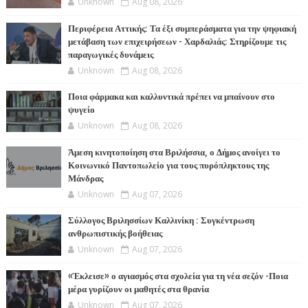
Unknown
Aug 08, 2026
Περιφέρεια Αττικής: Τα έξι συμπεράσματα για την ψηφιακή
μετάβαση των επιχειρήσεων - Χαρδαλιάς: Στηρίζουμε τις
παραγωγικές δυνάμεις
Unknown
Aug 08, 2026
Ποια φάρμακα και καλλυντικά πρέπει να μπαίνουν στο
ψυγείο
Unknown
Aug 08, 2026
Άμεση κινητοποίηση στα Βριλήσσια, ο Δήμος ανοίγει το
Κοινωνικό Παντοπωλείο για τους πυρόπληκτους της
Μάνδρας
Unknown
Aug 07, 2026
Σύλλογος Βριλησσίων Καλλινίκη : Συγκέντρωση
ανθρωπιστικής βοήθειας
Unknown
Aug 07, 2026
«Έκλεισε» ο αγιασμός στα σχολεία για τη νέα σεζόν -Ποια
μέρα γυρίζουν οι μαθητές στα θρανία
Unknown
Aug 07, 2026