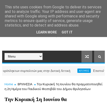
This site uses cookies from Google to deliver its services
and to analyze traffic. Your IP address and user-agent are
shared with Google along with performance and security
metrics to ensure quality of service, generate usage
statistics, and to detect and address abuse.
LEARN MORE
GOT IT
ληκτων συμπολιτών μας στην Δυτική Αττική
Επιστολή κατοίκ
ΑΠΟΨΕΙΣ
Home
ΒΡΙΛΗΣΣΙΑ
Την Κυριακή 1η Ιουνίου θα πραγματοποιηθεί
η 2η Ημέρα του Παιδικού Φεστιβάλ του Δήμου Βριλησσίων
Την Κυριακή 1η Ιουνίου θα