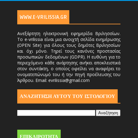
WWW.E-VRILISSIA.GR
Ανεξάρτητη ηλεκτρονική εφημερίδα Βριλησσίων.
Το e-vrilissia είναι μια ανοιχτή σελίδα ενημέρωσης
(OPEN Site) για όλους τους δημότες Βριλησσίων
και όχι μόνο. Τηρεί τους κανόνες προστασίας
προσωπικών δεδομένων (GDPR). Η ευθύνη για το
περιεχόμενο κάθε ανάρτησης ανήκει αποκλειστικά
στον συντάκτη, ο οποίος οφείλει να αναφέρει το
ονοματεπώνυμό του ή την πηγή προέλευσης του
Άρθρου. Email: evrilissia@gmail.com
ΑΝΑΖΗΤΗΣΗ ΑΥΤΟΎ ΤΟΥ ΙΣΤΟΛΟΓΙΟΥ
ΕΠΙΚΑΙΡΟΤΗΤΑ