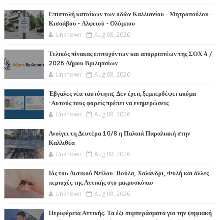
Επιστολή κατοίκων των οδών Καλλιανίου - Μητροπούλου -
Κισσάβου - Αλφειού - Ολύμπου
Unknown
Aug 08, 2026
Τελικός πίνακας επιτυχόντων και απορριπτέων της ΣΟΧ 4 /
2026 Δήμου Βριλησσίων
Unknown
Aug 08, 2026
Έβγαλες νέα ταυτότητα; Δεν έχεις ξεμπερδέψει ακόμα
-Αυτούς τους φορείς πρέπει να ενημερώσεις
Unknown
Aug 08, 2026
Ανοίγει τη Δευτέρα 10/8 η Παλαιά Παραλιακή στην
Καλλιθέα
Unknown
Aug 08, 2026
Ιός του Δυτικού Νείλου: Βούλα, Χαλάνδρι, Φυλή και άλλες
περιοχές της Αττικής στο μικροσκόπιο
Unknown
Aug 08, 2026
Περιφέρεια Αττικής: Τα έξι συμπεράσματα για την ψηφιακή