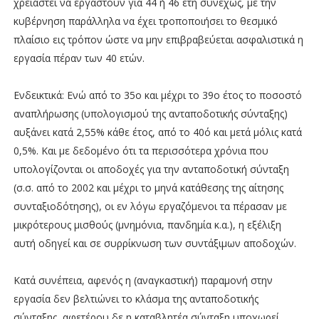
χρειαστεί να εργαστούν για 44 ή 46 έτη συνεχώς, με την
κυβέρνηση παράλληλα να έχει τροποποιήσει το θεσμικό
πλαίσιο εις τρόπον ώστε να μην επιβραβεύεται ασφαλιστικά η
εργασία πέραν των 40 ετών.
Ενδεικτικά: Ενώ από το 35ο και μέχρι το 39ο έτος το ποσοστό
αναπλήρωσης (υπολογισμού της ανταποδοτικής σύνταξης)
αυξάνει κατά 2,55% κάθε έτος, από το 40ό και μετά μόλις κατά
0,5%. Και με δεδομένο ότι τα περισσότερα χρόνια που
υπολογίζονται οι αποδοχές για την ανταποδοτική σύνταξη
(σ.σ. από το 2002 και μέχρι το μηνά κατάθεσης της αίτησης
συνταξιοδότησης), οι εν λόγω εργαζόμενοι τα πέρασαν με
μικρότερους μισθούς (μνημόνια, πανδημία κ.α.), η εξέλιξη
αυτή οδηγεί και σε συρρίκνωση των συντάξιμων αποδοχών.
Κατά συνέπεια, αφενός η (αναγκαστική) παραμονή στην
εργασία δεν βελτιώνει το κλάσμα της ανταποδοτικής
σύνταξης, αφετέρου δε η καταβλητέα σύνταξη υποχωρεί