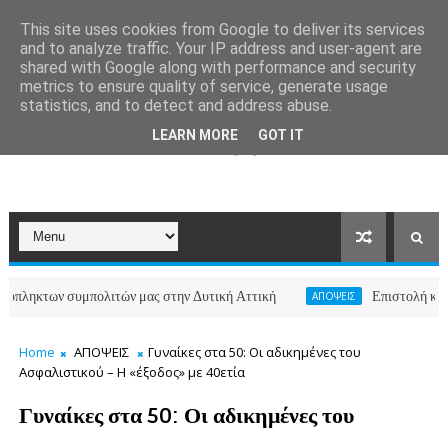
This site uses cookies from Google to deliver its services
and to analyze traffic. Your IP address and user-agent are
shared with Google along with performance and security
metrics to ensure quality of service, generate usage
statistics, and to detect and address abuse.
LEARN MORE
GOT IT
ων συμπολιτών μας στην Δυτική Αττική
Επιστολή κατοίκων τω
ΑΠΟΨΕΙΣ
Home
ΑΠΟΨΕΙΣ
Γυναίκες στα 50: Οι αδικημένες του
Ασφαλιστικού – Η «έξοδος» με 40ετία
Γυναίκες στα 50: Οι αδικημένες του