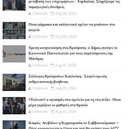
μετάβαση των επιχειρήσεων - Χαρδαλιάς: Στηρίζουμε τις
παραγωγικές δυνάμεις
Unknown
Aug 08, 2026
Ποια φάρμακα και καλλυντικά πρέπει να μπαίνουν στο
ψυγείο
Unknown
Aug 08, 2026
Άμεση κινητοποίηση στα Βριλήσσια, ο Δήμος ανοίγει το
Κοινωνικό Παντοπωλείο για τους πυρόπληκτους της
Μάνδρας
Unknown
Aug 07, 2026
Σύλλογος Βριλησσίων Καλλινίκη : Συγκέντρωση
ανθρωπιστικής βοήθειας
Unknown
Aug 07, 2026
«Έκλεισε» ο αγιασμός στα σχολεία για τη νέα σεζόν -Ποια
μέρα γυρίζουν οι μαθητές στα θρανία
Unknown
Aug 07, 2026
Καιρός: Ανεβαίνει η θερμοκρασία το Σαββατοκύριακο –
Πότε κορυφώνεται η ζέστη και πού θα φτάσει τους 40°C