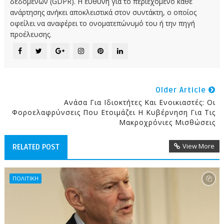
δεδομένων (GDPR). Η ευθύνη για το περιεχόμενο κάθε
ανάρτησης ανήκει αποκλειστικά στον συντάκτη, ο οποίος
οφείλει να αναφέρει το ονοματεπώνυμό του ή την πηγή
προέλευσης.
Older Article
Ανάσα Για Ιδιοκτήτες Και Ενοικιαστές: Οι
Φοροελαφρύνσεις Που Ετοιμάζει Η Κυβέρνηση Για Τις
Μακροχρόνιες Μισθώσεις
View More
RELATED POST
ΠΟΛΙΤΙΚΗ