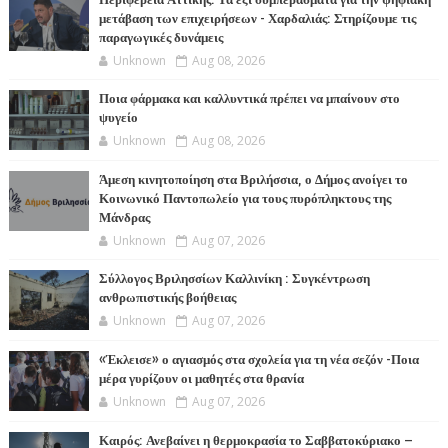
μετάβαση των επιχειρήσεων - Χαρδαλιάς: Στηρίζουμε τις
παραγωγικές δυνάμεις
Unknown
Aug 08, 2026
Ποια φάρμακα και καλλυντικά πρέπει να μπαίνουν στο
ψυγείο
Unknown
Aug 08, 2026
Άμεση κινητοποίηση στα Βριλήσσια, ο Δήμος ανοίγει το
Κοινωνικό Παντοπωλείο για τους πυρόπληκτους της
Μάνδρας
Unknown
Aug 07, 2026
Σύλλογος Βριλησσίων Καλλινίκη : Συγκέντρωση
ανθρωπιστικής βοήθειας
Unknown
Aug 07, 2026
«Έκλεισε» ο αγιασμός στα σχολεία για τη νέα σεζόν -Ποια
μέρα γυρίζουν οι μαθητές στα θρανία
Unknown
Aug 07, 2026
Καιρός: Ανεβαίνει η θερμοκρασία το Σαββατοκύριακο –