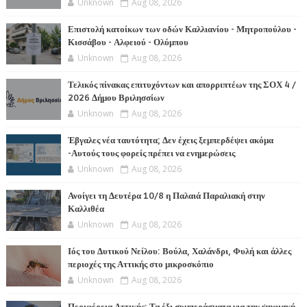
Unknown
Aug 08, 2026
Επιστολή κατοίκων των οδών Καλλιανίου - Μητροπούλου -
Κισσάβου - Αλφειού - Ολύμπου
Unknown
Aug 08, 2026
Τελικός πίνακας επιτυχόντων και απορριπτέων της ΣΟΧ 4 /
2026 Δήμου Βριλησσίων
Unknown
Aug 08, 2026
Έβγαλες νέα ταυτότητα; Δεν έχεις ξεμπερδέψει ακόμα
-Αυτούς τους φορείς πρέπει να ενημερώσεις
Unknown
Aug 08, 2026
Ανοίγει τη Δευτέρα 10/8 η Παλαιά Παραλιακή στην
Καλλιθέα
Unknown
Aug 08, 2026
Ιός του Δυτικού Νείλου: Βούλα, Χαλάνδρι, Φυλή και άλλες
περιοχές της Αττικής στο μικροσκόπιο
Unknown
Aug 08, 2026
Περιφέρεια Αττικής: Τα έξι συμπεράσματα για την ψηφιακή