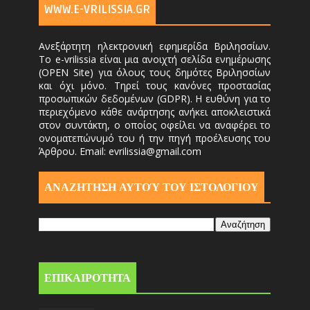
WWW.E-VRILISSIA.GR
Ανεξάρτητη ηλεκτρονική εφημερίδα Βριλησσίων.
Το e-vrilissia είναι μια ανοιχτή σελίδα ενημέρωσης
(OPEN Site) για όλους τους δημότες Βριλησσίων
και όχι μόνο. Τηρεί τους κανόνες προστασίας
προσωπικών δεδομένων (GDPR). Η ευθύνη για το
περιεχόμενο κάθε ανάρτησης ανήκει αποκλειστικά
στον συντάκτη, ο οποίος οφείλει να αναφέρει το
ονοματεπώνυμό του ή την πηγή προέλευσης του
Άρθρου. Email: evrilissia@gmail.com
ΑΝΑΖΗΤΗΣΗ ΑΥΤΟΎ ΤΟΥ ΙΣΤΟΛΟΓΙΟΥ
ΕΠΙΚΑΙΡΟΤΗΤΑ