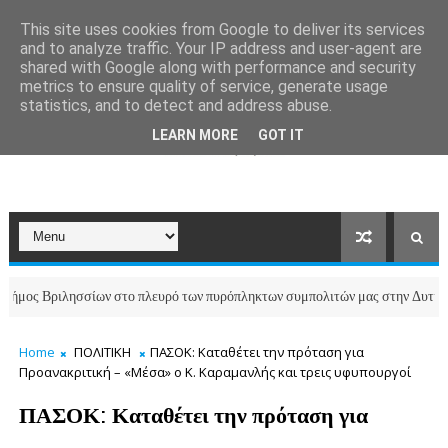
This site uses cookies from Google to deliver its services
and to analyze traffic. Your IP address and user-agent are
shared with Google along with performance and security
metrics to ensure quality of service, generate usage
statistics, and to detect and address abuse.
LEARN MORE
GOT IT
ριλησσίων στο πλευρό των πυρόπληκτων συμπολιτών μας στην Δυτική Αττική
Home
ΠΟΛΙΤΙΚΗ
ΠΑΣΟΚ: Καταθέτει την πρόταση για
Προανακριτική – «Μέσα» ο Κ. Καραμανλής και τρεις υφυπουργοί
ΠΑΣΟΚ: Καταθέτει την πρόταση για