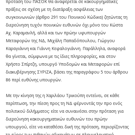
πρόταση του ΠΑΣΟΚ θα αναφέρεται σε κακουργηματικές
πράξεις σε σχέση με τη διατάραξη ασφάλειας των
συγκοινωνιών (άρθρο 291 του Ποινικού Κώδικα) ζητώντας τη
διερεύνηση τυχόν ποινικών ευθυνών όχι μόνο του Κώστα
Αχ. Καραμανλή, αλλά και των πρώην υφυπουργών
Μεταφορών της ΝΔ, Μιχάλη Παπαδόπουλου, Γιώργου
Καραγιάννη και Γιάννη Κεφαλογιάννη. Παράλληλα, αναφορά
θα γίνεται, σύμφωνα με τις ίδιες πληροφορίες, και στον
Χρήστο Σπίρτζη, υπουργό Υποδομών και Μεταφορών επί
διακυβέρνησης ΣΥΡΙΖΑ, βάσει της παραγράφου 5 του άρθρου
86 περί ευθύνης υπουργών.
Με την κίνηση της η Χαριλάου Τρικούπη εντείνει, σε κάθε
περίπτωση, την πίεση προς τη ΝΔ φέρνοντάς την προ ενός
πολιτικού διλήμματος: είτε να συναινέσει στην πρόταση για
διερεύνηση κακουργηματικών ευθυνών του πρώην
υπουργού, είτε να καταθέσει δική της πρόταση, περιορίζοντας
το εύρος των πιθανών αδικημάτων σε πλημμεληματικό