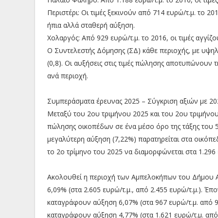
Περιστέρι: Οι τιμές ξεκινούν από 714 ευρώ/τ.μ. το 2
ήπια αλλά σταθερή αύξηση.
Χολαργός: Από 929 ευρώ/τ.μ. το 2016, οι τιμές αγγίζο
Ο Συντελεστής Δόμησης (ΣΔ) κάθε περιοχής, με υψη
(0,8). Οι αυξήσεις στις τιμές πώλησης αποτυπώνουν 
ανά περιοχή.
Συμπεράσματα έρευνας 2025 – Σύγκριση αξιών με 20
Μεταξύ του 2ου τριμήνου 2025 και του 2ου τριμήνο
πώλησης οικοπέδων σε ένα μέσο όρο της τάξης του 5
μεγαλύτερη αύξηση (7,22%) παρατηρείται στα οικόπεδ
το 2ο τρίμηνο του 2025 να διαμορφώνεται στα 1.296 ε
Ακολουθεί η περιοχή των Αμπελοκήπων του Δήμου Αθ
6,09% (στα 2.605 ευρώ/τ.μ., από 2.455 ευρώ/τ.μ.). Έ
καταγράφουν αύξηση 6,07% (στα 967 ευρώ/τ.μ. από 91
καταγράφουν αύξηση 4,77% (στα 1.621 ευρώ/τ.μ. από 