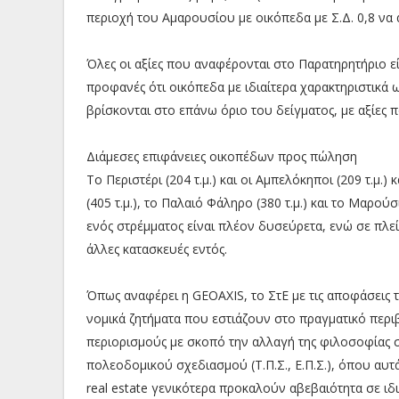
περιοχή του Αμαρουσίου με οικόπεδα με Σ.Δ. 0,8 να α
Όλες οι αξίες που αναφέρονται στο Παρατηρητήριο εί
προφανές ότι οικόπεδα με ιδιαίτερα χαρακτηριστικά ω
βρίσκονται στο επάνω όριο του δείγματος, με αξίες 
Διάμεσες επιφάνειες οικοπέδων προς πώληση
Το Περιστέρι (204 τ.μ.) και οι Αμπελόκηποι (209 τ.μ
(405 τ.μ.), το Παλαιό Φάληρο (380 τ.μ.) και το Μαρού
ενός στρέμματος είναι πλέον δυσεύρετα, ενώ σε πλε
άλλες κατασκευές εντός.
Όπως αναφέρει η GEOAXIS, το ΣτΕ με τις αποφάσεις
νομικά ζητήματα που εστιάζουν στο πραγματικό περι
περιορισμούς με σκοπό την αλλαγή της φιλοσοφίας σ
πολεοδομικού σχεδιασμού (Τ.Π.Σ., Ε.Π.Σ.), όπου αυτ
real estate γενικότερα προκαλούν αβεβαιότητα σε ιδ