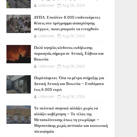
Unknown
Aug 06, 2026
ΔΥΠΑ: Επιπλέον 8.000 επιδοτούμενες
θέσεις στο πρόγραμμα απασχόλησης
ανέργων, ποιοι μπορούν να ενταχθούν
Unknown
Aug 06, 2026
Πολύ υψηλός κίνδυνος εκδήλωσης
πυρκαγιάς σήμερα σε Αττική, Εύβοια και
Βοιωτία
Unknown
Aug 06, 2026
Πυρόπληκτοι: Όλα τα μέτρα στήριξης για
Δυτική Αττική και Βοιωτία – Επιδόματα
έως 6.000 ευρώ
Unknown
Aug 06, 2026
Το πολιτικό σκηνικό αλλάζει χωρίς να
αλλάζει κυβέρνηση – Το τέλος της
Μεταπολίτευσης όπως τη γνωρίζαμε –
Μητσοτάκης χωρίς αντίπαλο και κοινωνική
πλειοψηφία