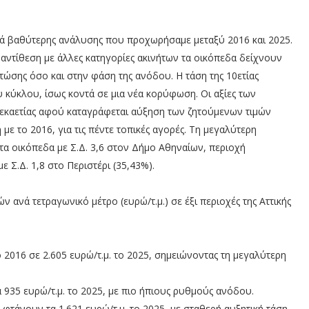
νικά βαθύτερης ανάλυσης που προχωρήσαμε μεταξύ 2016 και 2025.
 αντίθεση με άλλες κατηγορίες ακινήτων τα οικόπεδα δείχνουν
τώσης όσο και στην φάση της ανόδου. Η τάση της 10ετίας
 κύκλου, ίσως κοντά σε μια νέα κορύφωση. Οι αξίες των
εκαετίας αφού καταγράφεται αύξηση των ζητούμενων τιμών
με το 2016, για τις πέντε τοπικές αγορές. Τη μεγαλύτερη
τα οικόπεδα με Σ.Δ. 3,6 στον Δήμο Αθηναίων, περιοχή
 Σ.Δ. 1,8 στο Περιστέρι (35,43%).
ν ανά τετραγωνικό μέτρο (ευρώ/τ.μ.) σε έξι περιοχές της Αττικής
ο 2016 σε 2.605 ευρώ/τ.μ. το 2025, σημειώνοντας τη μεγαλύτερη
α 935 ευρώ/τ.μ. το 2025, με πιο ήπιους ρυθμούς ανόδου.
ς φτάνουν τα 1.621 ευρώ/τ.μ. το 2025, με σταθερή αυξητική τάση.