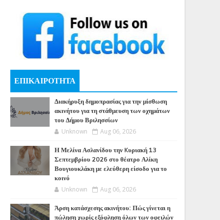
ΕΠΙΚΑΙΡΟΤΗΤΑ
Διακήρυξη δημοπρασίας για την μίσθωση
ακινήτου για τη στάθμευση των οχημάτων
του Δήμου Βριλησσίων
Unknown
Aug 06, 2026
Η Μελίνα Ασλανίδου την Kυριακή 13
Σεπτεμβρίου 2026 στο θέατρο Αλίκη
Βουγιουκλάκη με ελεύθερη είσοδο για το
κοινό
Unknown
Aug 06, 2026
Άρση κατάσχεσης ακινήτου: Πώς γίνεται η
πώληση χωρίς εξόφληση όλων των οφειλών