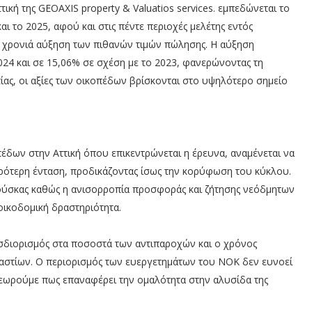
κή της GEOAXIS property & Valuatios services. εμπεδώνεται το
ι το 2025, αφού και στις πέντε περιοχές μελέτης εντός
 χρονιά αύξηση των πιθανών τιμών πώλησης. Η αύξηση
024 και σε 15,06% σε σχέση με το 2023, φανερώνοντας τη
ίας, οι αξίες των οικοπέδων βρίσκονται στο υψηλότερο σημείο
έδων στην Αττική όπου επικεντρώνεται η έρευνα, αναμένεται να
ικρότερη ένταση, προδικάζοντας ίσως την κορύφωση του κύκλου.
ούσκας καθώς η ανισορροπία προσφοράς και ζήτησης νεόδμητων
 οικοδομική δραστηριότητα.
διορισμός στα ποσοστά των αντιπαροχών και ο χρόνος
αστίων. Ο περιορισμός των ευεργετημάτων του ΝΟΚ δεν ευνοεί
 θεωρούμε πως επαναφέρει την ομαλότητα στην αλυσίδα της