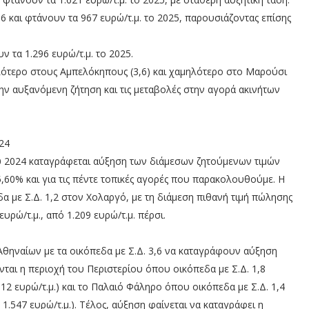
016 και φτάνουν τα 967 ευρώ/τ.μ. το 2025, παρουσιάζοντας επίσης
υν τα 1.296 ευρώ/τ.μ. το 2025.
λότερο στους Αμπελόκηπους (3,6) και χαμηλότερο στο Μαρούσι
την αυξανόμενη ζήτηση και τις μεταβολές στην αγορά ακινήτων
24
υ 2024 καταγράφεται αύξηση των διάμεσων ζητούμενων τιμών
,60% και για τις πέντε τοπικές αγορές που παρακολουθούμε. Η
α με Σ.Δ. 1,2 στον Χολαργό, με τη διάμεση πιθανή τιμή πώλησης
υρώ/τ.μ., από 1.209 ευρώ/τ.μ. πέρσι.
ηναίων με τα οικόπεδα με Σ.Δ. 3,6 να καταγράφουν αύξηση
πονται η περιοχή του Περιστερίου όπου οικόπεδα με Σ.Δ. 1,8
2 ευρώ/τ.μ.) και το Παλαιό Φάληρο όπου οικόπεδα με Σ.Δ. 1,4
1.547 ευρώ/τ.μ.). Τέλος, αύξηση φαίνεται να καταγράφει η