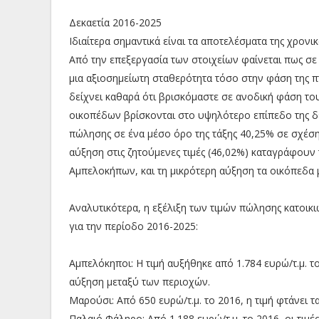
Δεκαετία 2016-2025
Ιδιαίτερα σημαντικά είναι τα αποτελέσματα της χρο
Από την επεξεργασία των στοιχείων φαίνεται πως σε
μια αξιοσημείωτη σταθερότητα τόσο στην φάση της π
δείχνει καθαρά ότι βρισκόμαστε σε ανοδική φάση του
οικοπέδων βρίσκονται στο υψηλότερο επίπεδο της δ
πώλησης σε ένα μέσο όρο της τάξης 40,25% σε σχέση 
αύξηση στις ζητούμενες τιμές (46,02%) καταγράφουν 
Αμπελοκήπων, και τη μικρότερη αύξηση τα οικόπεδα με
Αναλυτικότερα, η εξέλιξη των τιμών πώλησης κατοικιώ
για την περίοδο 2016-2025:
Αμπελόκηποι: Η τιμή αυξήθηκε από 1.784 ευρώ/τ.μ. τ
αύξηση μεταξύ των περιοχών.
Μαρούσι: Από 650 ευρώ/τ.μ. το 2016, η τιμή φτάνει τ
Παλαιό Φάληρο: Από 1.188 ευρώ/τ.μ. το 2016, οι τιμέ