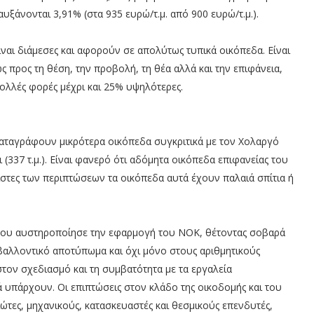
υξάνονται 3,91% (στα 935 ευρώ/τ.μ. από 900 ευρώ/τ.μ.).
ναι διάμεσες και αφορούν σε απολύτως τυπικά οικόπεδα. Είναι
ς προς τη θέση, την προβολή, τη θέα αλλά και την επιφάνεια,
πολλές φορές μέχρι και 25% υψηλότερες.
.) καταγράφουν μικρότερα οικόπεδα συγκριτικά με τον Χολαργό
σι (337 τ.μ.). Είναι φανερό ότι αδόμητα οικόπεδα επιφανείας του
ίστες των περιπτώσεων τα οικόπεδα αυτά έχουν παλαιά σπίτια ή
 του αυστηροποίησε την εφαρμογή του ΝΟΚ, θέτοντας σοβαρά
βαλλοντικό αποτύπωμα και όχι μόνο στους αριθμητικούς
τον σχεδιασμό και τη συμβατότητα με τα εργαλεία
ά υπάρχουν. Οι επιπτώσεις στον κλάδο της οικοδομής και του
ιώτες, μηχανικούς, κατασκευαστές και θεσμικούς επενδυτές,