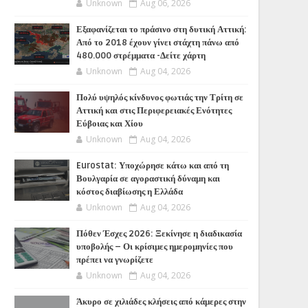
Unknown
Aug 06, 2026
Εξαφανίζεται το πράσινο στη δυτική Αττική:
Από το 2018 έχουν γίνει στάχτη πάνω από
480.000 στρέμματα -Δείτε χάρτη
Unknown
Aug 04, 2026
Πολύ υψηλός κίνδυνος φωτιάς την Τρίτη σε
Αττική και στις Περιφερειακές Ενότητες
Εύβοιας και Χίου
Unknown
Aug 04, 2026
Eurostat: Υποχώρησε κάτω και από τη
Βουλγαρία σε αγοραστική δύναμη και
κόστος διαβίωσης η Ελλάδα
Unknown
Aug 04, 2026
Πόθεν Έσχες 2026: Ξεκίνησε η διαδικασία
υποβολής – Οι κρίσιμες ημερομηνίες που
πρέπει να γνωρίζετε
Unknown
Aug 04, 2026
Άκυρο σε χιλιάδες κλήσεις από κάμερες στην