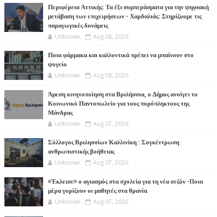
Περιφέρεια Αττικής: Τα έξι συμπεράσματα για την ψηφιακή
μετάβαση των επιχειρήσεων - Χαρδαλιάς: Στηρίζουμε τις
παραγωγικές δυνάμεις
Unknown
Aug 08, 2026
Ποια φάρμακα και καλλυντικά πρέπει να μπαίνουν στο
ψυγείο
Unknown
Aug 08, 2026
Άμεση κινητοποίηση στα Βριλήσσια, ο Δήμος ανοίγει το
Κοινωνικό Παντοπωλείο για τους πυρόπληκτους της
Μάνδρας
Unknown
Aug 07, 2026
Σύλλογος Βριλησσίων Καλλινίκη : Συγκέντρωση
ανθρωπιστικής βοήθειας
Unknown
Aug 07, 2026
«Έκλεισε» ο αγιασμός στα σχολεία για τη νέα σεζόν -Ποια
μέρα γυρίζουν οι μαθητές στα θρανία
Unknown
Aug 07, 2026