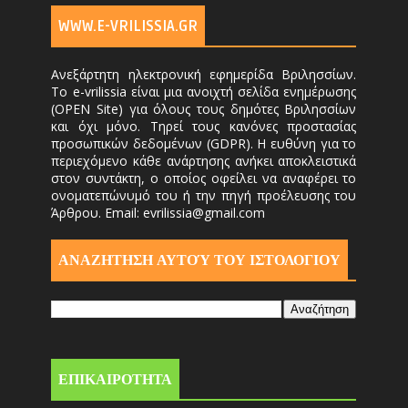
WWW.E-VRILISSIA.GR
Ανεξάρτητη ηλεκτρονική εφημερίδα Βριλησσίων.
Το e-vrilissia είναι μια ανοιχτή σελίδα ενημέρωσης
(OPEN Site) για όλους τους δημότες Βριλησσίων
και όχι μόνο. Τηρεί τους κανόνες προστασίας
προσωπικών δεδομένων (GDPR). Η ευθύνη για το
περιεχόμενο κάθε ανάρτησης ανήκει αποκλειστικά
στον συντάκτη, ο οποίος οφείλει να αναφέρει το
ονοματεπώνυμό του ή την πηγή προέλευσης του
Άρθρου. Email: evrilissia@gmail.com
ΑΝΑΖΗΤΗΣΗ ΑΥΤΟΎ ΤΟΥ ΙΣΤΟΛΟΓΙΟΥ
ΕΠΙΚΑΙΡΟΤΗΤΑ