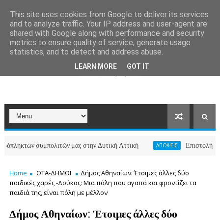
This site uses cookies from Google to deliver its services
and to analyze traffic. Your IP address and user-agent are
shared with Google along with performance and security
metrics to ensure quality of service, generate usage
statistics, and to detect and address abuse.
LEARN MORE
GOT IT
των συμπολιτών μας στην Δυτική Αττική
Επιστολή κατοίκων 
ΑΠΟΨΕΙΣ
Home
ΟΤΑ-ΔΗΜΟΙ
Δήμος Αθηναίων: Έτοιμες άλλες δύο
παιδικές χαρές -Δούκας: Μια πόλη που αγαπά και φροντίζει τα
παιδιά της, είναι πόλη με μέλλον
Δήμος Αθηναίων: Έτοιμες άλλες δύο