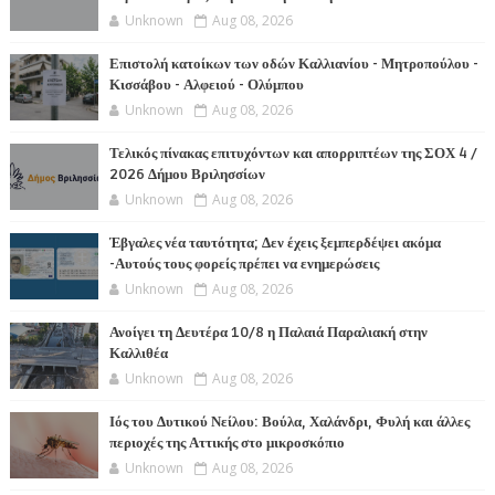
Unknown
Aug 08, 2026
Επιστολή κατοίκων των οδών Καλλιανίου - Μητροπούλου -
Κισσάβου - Αλφειού - Ολύμπου
Unknown
Aug 08, 2026
Τελικός πίνακας επιτυχόντων και απορριπτέων της ΣΟΧ 4 /
2026 Δήμου Βριλησσίων
Unknown
Aug 08, 2026
Έβγαλες νέα ταυτότητα; Δεν έχεις ξεμπερδέψει ακόμα
-Αυτούς τους φορείς πρέπει να ενημερώσεις
Unknown
Aug 08, 2026
Ανοίγει τη Δευτέρα 10/8 η Παλαιά Παραλιακή στην
Καλλιθέα
Unknown
Aug 08, 2026
Ιός του Δυτικού Νείλου: Βούλα, Χαλάνδρι, Φυλή και άλλες
περιοχές της Αττικής στο μικροσκόπιο
Unknown
Aug 08, 2026