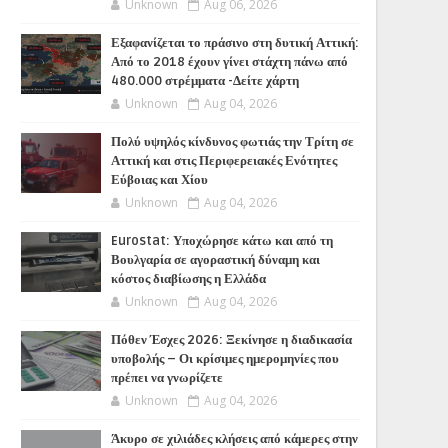
Unknown
Aug 06, 2026
Εξαφανίζεται το πράσινο στη δυτική Αττική:
Από το 2018 έχουν γίνει στάχτη πάνω από
480.000 στρέμματα -Δείτε χάρτη
Unknown
Aug 04, 2026
Πολύ υψηλός κίνδυνος φωτιάς την Τρίτη σε
Αττική και στις Περιφερειακές Ενότητες
Εύβοιας και Χίου
Unknown
Aug 04, 2026
Eurostat: Υποχώρησε κάτω και από τη
Βουλγαρία σε αγοραστική δύναμη και
κόστος διαβίωσης η Ελλάδα
Unknown
Aug 04, 2026
Πόθεν Έσχες 2026: Ξεκίνησε η διαδικασία
υποβολής – Οι κρίσιμες ημερομηνίες που
πρέπει να γνωρίζετε
Unknown
Aug 04, 2026
Άκυρο σε χιλιάδες κλήσεις από κάμερες στην