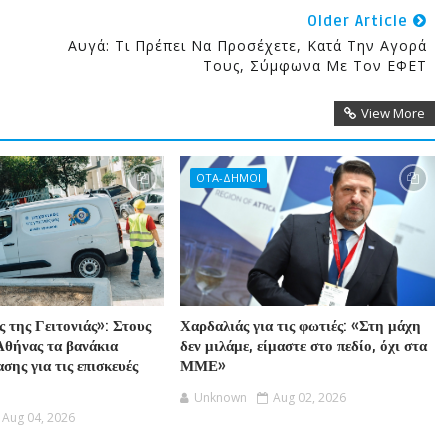
Older Article
Αυγά: Τι Πρέπει Να Προσέχετε, Κατά Την Αγορά
Τους, Σύμφωνα Με Τον ΕΦΕΤ
View More
ΟΤΑ-ΔΗΜΟΙ
 της Γειτονιάς»: Στους
Χαρδαλιάς για τις φωτιές: «Στη μάχη
Αθήνας τα βανάκια
δεν μιλάμε, είμαστε στο πεδίο, όχι στα
σης για τις επισκευές
ΜΜΕ»
Unknown
Aug 02, 2026
Aug 04, 2026