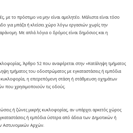
ές, με το πρόστιμο να μην είναι αμελητέο. Μάλιστα είναι τόσο
άδο για μπάζα ή κλείσει χώρο λόγω εργασιών χωρίς την
αράνομη. Με απλά λόγια ο δρόμος είναι δημόσιος και η
κλοφορίας, Άρθρο 52 που αναφέρεται στην «Κατάληψη τμήματος
ληψη τμήματος του οδοστρώματος με εγκαταστάσεις ή εμπόδια
 η κυκλοφορία, η επιτρεπόμενη στάση ή στάθμευση οχημάτων
ών που χρησιμοποιούν τις οδούς.
πτώσεις ή ζώνες μικρής κυκλοφορίας, αν υπάρχει αρκετός χώρος
εγκαταστάσεις ή εμπόδια ύστερα από άδεια των Δημοτικών ή
ν Αστυνομικών Αρχών.