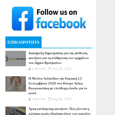
ΕΠΙΚΑΙΡΟΤΗΤΑ
Διακήρυξη δημοπρασίας για την μίσθωση
ακινήτου για τη στάθμευση των οχημάτων
του Δήμου Βριλησσίων
Unknown
Aug 06, 2026
Η Μελίνα Ασλανίδου την Kυριακή 13
Σεπτεμβρίου 2026 στο θέατρο Αλίκη
Βουγιουκλάκη με ελεύθερη είσοδο για το
κοινό
Unknown
Aug 06, 2026
Άρση κατάσχεσης ακινήτου: Πώς γίνεται η
πώληση χωρίς εξόφληση όλων των οφειλών