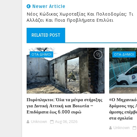
Newer Article
Νέος Κώδικας Χωροταξίας Και Πολεοδομίας: Τι
Αλλάζει Και Ποια Προβλήματα Επιλύει
RELATED POST
ΟΤΑ-ΔΗΜΟΙ
ΟΤΑ-ΔΗΜΟΙ
Πυρόπληκτοι: Όλα τα μέτρα στήριξης
«Ο Μηχανικός
για Δυτική Αττική και Βοιωτία –
δρόμους της 
Επιδόματα έως 6.000 ευρώ
άμεσης επέμβα
στα σχολεία
Unknown
Aug 06, 2026
Unknown