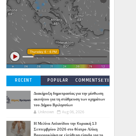
RECENT
POPULAR
COMMENTSΕΤΙ
ΚΕΤΕΣ
Διακήρυξη δημοπρασίας για την μίσθωση
ακινήτου για τη στάθμευση των οχημάτων
του Δήμου Βριλησσίων
Unknown
Aug 06, 2026
Η Μελίνα Ασλανίδου την Kυριακή 13
Σεπτεμβρίου 2026 στο θέατρο Αλίκη
Βουγιουκλάκη με ελεύθερη είσοδο για το