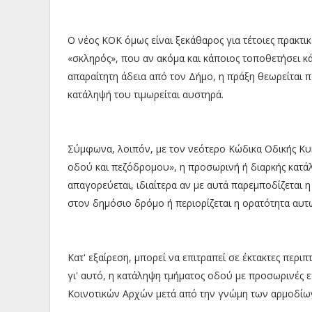
Ο νέος ΚΟΚ όμως είναι ξεκάθαρος για τέτοιες πρακτικ
«σκληρός», που αν ακόμα και κάποιος τοποθετήσει κ
απαραίτητη άδεια από τον Δήμο, η πράξη θεωρείται π
κατάληψή του τιμωρείται αυστηρά.
Σύμφωνα, λοιπόν, με τον νεότερο Κώδικα Οδικής Κυ
οδού και πεζόδρομου», η προσωρινή ή διαρκής κατά
απαγορεύεται, ιδιαίτερα αν με αυτά παρεμποδίζεται
στον δημόσιο δρόμο ή περιορίζεται η ορατότητα αυτ
Κατ' εξαίρεση, μπορεί να επιτραπεί σε έκτακτες περι
γι' αυτό, η κατάληψη τμήματος οδού με προσωρινές 
Κοινοτικών Αρχών μετά από την γνώμη των αρμοδίω