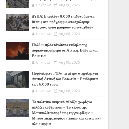
Unknown
Aug 06, 2026
ΔΥΠΑ: Επιπλέον 8.000 επιδοτούμενες
θέσεις στο πρόγραμμα απασχόλησης
ανέργων, ποιοι μπορούν να ενταχθούν
Unknown
Aug 06, 2026
Πολύ υψηλός κίνδυνος εκδήλωσης
πυρκαγιάς σήμερα σε Αττική, Εύβοια και
Βοιωτία
Unknown
Aug 06, 2026
Πυρόπληκτοι: Όλα τα μέτρα στήριξης για
Δυτική Αττική και Βοιωτία – Επιδόματα
έως 6.000 ευρώ
Unknown
Aug 06, 2026
Το πολιτικό σκηνικό αλλάζει χωρίς να
αλλάζει κυβέρνηση – Το τέλος της
Μεταπολίτευσης όπως τη γνωρίζαμε –
Μητσοτάκης χωρίς αντίπαλο και κοινωνική
πλειοψηφία