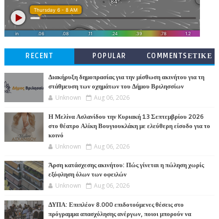
RECENT
POPULAR
COMMENTSΕΤΙΚΕ
ΤΕΣ
Διακήρυξη δημοπρασίας για την μίσθωση ακινήτου για τη
στάθμευση των οχημάτων του Δήμου Βριλησσίων
Unknown
Aug 06, 2026
Η Μελίνα Ασλανίδου την Kυριακή 13 Σεπτεμβρίου 2026
στο θέατρο Αλίκη Βουγιουκλάκη με ελεύθερη είσοδο για το
κοινό
Unknown
Aug 06, 2026
Άρση κατάσχεσης ακινήτου: Πώς γίνεται η πώληση χωρίς
εξόφληση όλων των οφειλών
Unknown
Aug 06, 2026
ΔΥΠΑ: Επιπλέον 8.000 επιδοτούμενες θέσεις στο
πρόγραμμα απασχόλησης ανέργων, ποιοι μπορούν να