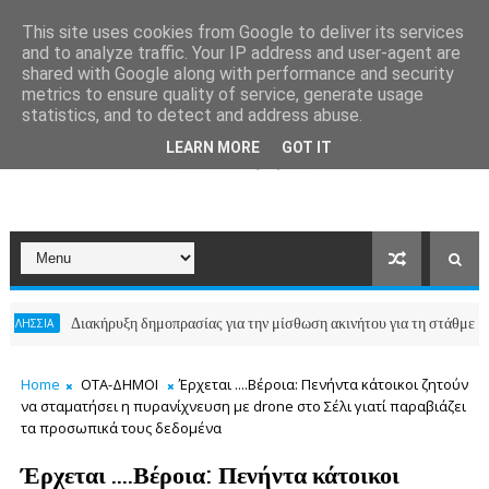
This site uses cookies from Google to deliver its services
and to analyze traffic. Your IP address and user-agent are
shared with Google along with performance and security
metrics to ensure quality of service, generate usage
statistics, and to detect and address abuse.
LEARN MORE
GOT IT
Διακήρυξη δημοπρασίας για την μίσθωση ακινήτου για τη στάθμευση των
Α
Home
ΟΤΑ-ΔΗΜΟΙ
Έρχεται ....Βέροια: Πενήντα κάτοικοι ζητούν
να σταματήσει η πυρανίχνευση με drone στο Σέλι γιατί παραβιάζει
τα προσωπικά τους δεδομένα
Έρχεται ....Βέροια: Πενήντα κάτοικοι