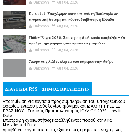
Unknown
Aug 04, 2026
Eurostat: Υποχώρησε κάτω και από τη Βουλγαρία σε
αγοραστική δύναμη και κόστος διαβίωσης η Ελλάδα
Unknown
Aug 04, 2026
Πόθεν Έσχες 2026: Ξεκίνησε η διαδικασία υποβολής – Οι
κρίσιμες ημερομηνίες που πρέπει να γνωρίζετε
Unknown
Aug 04, 2026
Άκυρο σε χιλιάδες κλήσεις από κάμερες στην Αθήνα
Unknown
Aug 04, 2026
ΔΙΑΥΓΕΙΑ RSS - ΔΗΜΟΣ ΒΡΙΛΗΣΣΙΩΝ
Αποζημίωση για εργασία προς συμπλήρωση του υποχρεωτικού
ωραρίου ενιαίου μισθολογίου (μόνιμοι και ΙΔΑΧ) ΥΠΗΡΕΣΙΕΣ
ΠΡΑΣΙΝΟΥ - Τακτικός Προυπολογισμός ΙΟΥΛΙΟΥ 2026
- Invalid
Date
Επιστροφή αχρεωστήτως καταβληθέντος ποσoύ στην κα
Ν.Λ.
- Invalid Date
Αμοιβή για εργασία κατά τις εξαιρέσιμες ημέρες και νυχτερινές