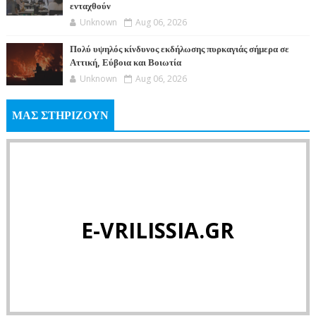
ενταχθούν
Unknown
Aug 06, 2026
Πολύ υψηλός κίνδυνος εκδήλωσης πυρκαγιάς σήμερα σε
Αττική, Εύβοια και Βοιωτία
Unknown
Aug 06, 2026
ΜΑΣ ΣΤΗΡΙΖΟΥΝ
E-VRILISSIA.GR