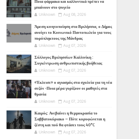
Ποια φάρμακα και καλλυντικά πρέπει να
μπαίνουν στο ψυγείο
Unknown
Aug 08, 2026
Άμεση κινητοποίηση στα Βριλήσσια, ο Δήμος
ανοίγει το Κοινωνικό Παντοπωλείο για τους
πυρόπληκτους της Μάνδρας
Unknown
Aug 07, 2026
Σύλλογος Βριλησσίων Καλλινίκη :
Συγκέντρωση ανθρωπιστικής βοήθειας
Unknown
Aug 07, 2026
«Έκλεισε» ο αγιασμός στα σχολεία για τη νέα
σεζόν -Ποια μέρα γυρίζουν οι μαθητές στα
θρανία
Unknown
Aug 07, 2026
Καιρός: Ανεβαίνει η θερμοκρασία το
Σαββατοκύριακο – Πότε κορυφώνεται η
ζέστη και πού θα φτάσει τους 40°C
Unknown
Aug 07, 2026