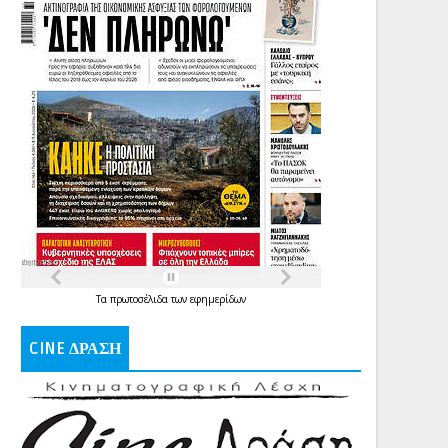
Τα
πρωτοσέλιδα
των
εφημερίδων
CINE ΔΡΑΣΗ