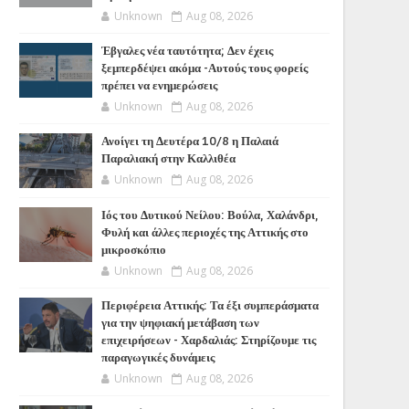
Unknown
Aug 08, 2026
Έβγαλες νέα ταυτότητα; Δεν έχεις
ξεμπερδέψει ακόμα -Αυτούς τους φορείς
πρέπει να ενημερώσεις
Unknown
Aug 08, 2026
Ανοίγει τη Δευτέρα 10/8 η Παλαιά
Παραλιακή στην Καλλιθέα
Unknown
Aug 08, 2026
Ιός του Δυτικού Νείλου: Βούλα, Χαλάνδρι,
Φυλή και άλλες περιοχές της Αττικής στο
μικροσκόπιο
Unknown
Aug 08, 2026
Περιφέρεια Αττικής: Τα έξι συμπεράσματα
για την ψηφιακή μετάβαση των
επιχειρήσεων - Χαρδαλιάς: Στηρίζουμε τις
παραγωγικές δυνάμεις
Unknown
Aug 08, 2026