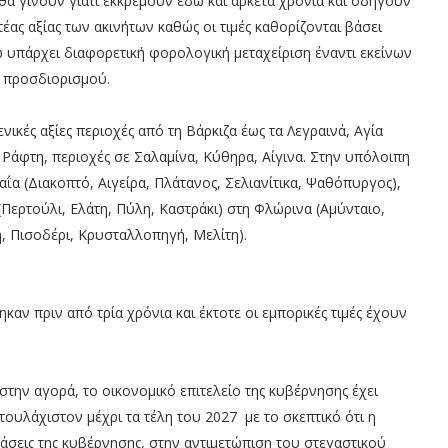
 θα γίνουν γιατί εκκρεμούν εδώ και αρκετά χρόνια και οδηγούν
ας αξίας των ακινήτων καθώς οι τιμές καθορίζονται βάσει
ώ υπάρχει διαφορετική φορολογική μεταχείριση έναντι εκείνων
ύ προσδιορισμού.
ικές αξίες περιοχές από τη Βάρκιζα έως τα Λεγραινά, Αγία
 Ράφτη, περιοχές σε Σαλαμίνα, Κύθηρα, Αίγινα. Στην υπόλοιπη
αΐα (Διακοπτό, Αιγείρα, Πλάτανος, Σελιανίτικα, Ψαθόπυργος),
(Περτούλι, Ελάτη, Πύλη, Καστράκι) στη Φλώρινα (Αμύνταιο,
, Πισοδέρι, Κρυσταλλοπηγή, Μελίτη).
καν πριν από τρία χρόνια και έκτοτε οι εμπορικές τιμές έχουν
στην αγορά, το οικονομικό επιτελείο της κυβέρνησης έχει
ς τουλάχιστον μέχρι τα τέλη του 2027 με το σκεπτικό ότι η
άσεις της κυβέρνησης, στην αντιμετώπιση του στεγαστικού