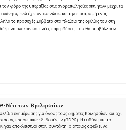
ι τον φόρο της υπεραξίας στις αγοραπωλησίες ακινήτων μέχρι τα
 ακίνητα, ενώ έχει ανακοινώσει και την επιστροφή ενός
ληλα το προσεχές Σάββατο στο πλαίσιο της ομιλίας του στη
άζει να ανακοινώσει νέες παρεμβάσεις που θα συμβάλλουν
 e-Νέα των Βριλησσίων
χτή σελίδα ενημέρωσης για όλους τους δημότες Βριλησσίων και όχι
οστασίας προσωπικών δεδομένων (GDPR). Η ευθύνη για το
νήκει αποκλειστικά στον συντάκτη, ο οποίος οφείλει να