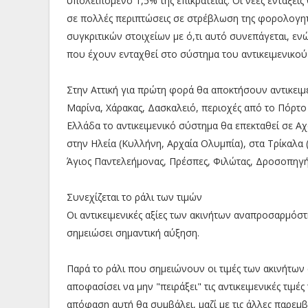
υπολειπόμενο 1,5% της επικράτειας. Οι νέες εντάξεις
σε πολλές περιπτώσεις σε στρέβλωση της φορολογητέ
συγκριτικών στοιχείων με ό,τι αυτό συνεπάγεται, εν
που έχουν ενταχθεί στο σύστημα του αντικειμενικο
Στην Αττική για πρώτη φορά θα αποκτήσουν αντικειμεν
Μαρίνα, Χάρακας, Δασκαλειό, περιοχές από το Πόρτο
Ελλάδα το αντικειμενικό σύστημα θα επεκταθεί σε Αχ
στην Ηλεία (Κυλλήνη, Αρχαία Ολυμπία), στα Τρίκαλα 
Άγιος Παντελεήμονας, Πρέσπες, Φιλώτας, Δροσοπηγή
Συνεχίζεται το ράλι των τιμών
Οι αντικειμενικές αξίες των ακινήτων αναπροσαρμόστη
σημειώσει σημαντική αύξηση.
Παρά το ράλι που σημειώνουν οι τιμές των ακινήτων 
αποφασίσει να μην "πειράξει" τις αντικειμενικές τιμέ
απόφαση αυτή θα συμβάλει, μαζί με τις άλλες παρεμβ