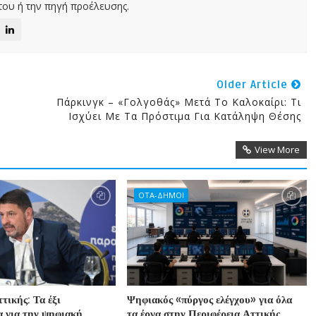
ου ή την πηγή προέλευσης.
Older Article
Πάρκινγκ – «Γολγοθάς» Μετά Το Καλοκαίρι: Τι
Ισχύει Με Τα Πρόστιμα Για Κατάληψη Θέσης
View More
ΟΤΑ-ΔΗΜΟΙ
τικής: Τα έξι
Ψηφιακός «πύργος ελέγχου» για όλα
 για την ψηφιακή
τα έργα στην Περιφέρεια Αττικής