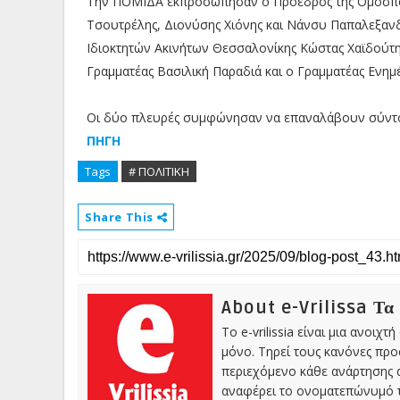
Την ΠΟΜΙΔΑ εκπροσώπησαν ο Πρόεδρος της Ομοσπον
Τσουτρέλης, Διονύσης Χιόνης και Νάνσυ Παπαλεξαν
Ιδιοκτητών Ακινήτων Θεσσαλονίκης Κώστας Χαϊδούτη
Γραμματέας Βασιλική Παραδιά και ο Γραμματέας Ενη
Οι δύο πλευρές συμφώνησαν να επαναλάβουν σύντο
ΠΗΓΗ
Tags
# ΠΟΛΙΤΙΚΗ
Share This
About e-Vrilissa Τα
Το e-vrilissia είναι μια ανοι
μόνο. Τηρεί τους κανόνες πρ
περιεχόμενο κάθε ανάρτησης α
αναφέρει το ονοματεπώνυμό τ