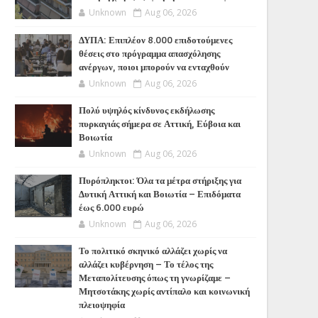
Unknown
Aug 06, 2026
ΔΥΠΑ: Επιπλέον 8.000 επιδοτούμενες
θέσεις στο πρόγραμμα απασχόλησης
ανέργων, ποιοι μπορούν να ενταχθούν
Unknown
Aug 06, 2026
Πολύ υψηλός κίνδυνος εκδήλωσης
πυρκαγιάς σήμερα σε Αττική, Εύβοια και
Βοιωτία
Unknown
Aug 06, 2026
Πυρόπληκτοι: Όλα τα μέτρα στήριξης για
Δυτική Αττική και Βοιωτία – Επιδόματα
έως 6.000 ευρώ
Unknown
Aug 06, 2026
Το πολιτικό σκηνικό αλλάζει χωρίς να
αλλάζει κυβέρνηση – Το τέλος της
Μεταπολίτευσης όπως τη γνωρίζαμε –
Μητσοτάκης χωρίς αντίπαλο και κοινωνική
πλειοψηφία