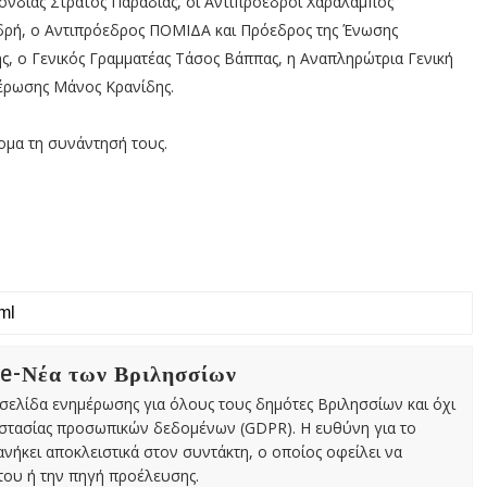
δίας Στράτος Παραδιάς, οι Αντιπρόεδροι Χαράλαμπος
δρή, ο Αντιπρόεδρος ΠΟΜΙΔΑ και Πρόεδρος της Ένωσης
ς, ο Γενικός Γραμματέας Τάσος Βάππας, η Αναπληρώτρια Γενική
μέρωσης Μάνος Κρανίδης.
μα τη συνάντησή τους.
 e-Νέα των Βριλησσίων
χτή σελίδα ενημέρωσης για όλους τους δημότες Βριλησσίων και όχι
οστασίας προσωπικών δεδομένων (GDPR). Η ευθύνη για το
νήκει αποκλειστικά στον συντάκτη, ο οποίος οφείλει να
ου ή την πηγή προέλευσης.