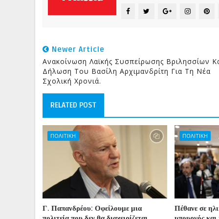
Newer Article
Ανακοίνωση Λαϊκής Συσπείρωσης Βριλησσίων Κ
Δήλωση Του Βασίλη Αρχιμανδρίτη Για Τη Νέα
Σχολική Χρονιά.
RELATED POST
ΠΟΛΙΤΙΚΗ
ΠΟΛΙΤΙΚΗ
Γ. Παπανδρέου: Οφείλουμε μια
Πέθανε σε ηλ
πολιτεία που δεν θα διαχειρίζεται
υπουργός και 