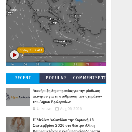
RECENT
POPULAR
COMMENTSΕΤΙ
ΚΕΤΕΣ
Διακήρυξη δημοπρασίας για την μίσθωση
ακινήτου για τη στάθμευση των οχημάτων
του Δήμου Βριλησσίων
Unknown
Aug 06, 2026
Η Μελίνα Ασλανίδου την Kυριακή 13
Σεπτεμβρίου 2026 στο θέατρο Αλίκη
Βουγιουκλάκη με ελεύθερη είσοδο για το