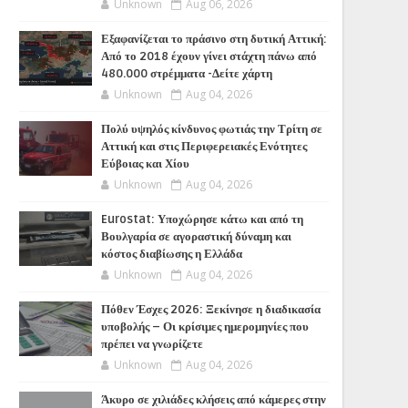
Unknown
Aug 06, 2026
Εξαφανίζεται το πράσινο στη δυτική Αττική:
Από το 2018 έχουν γίνει στάχτη πάνω από
480.000 στρέμματα -Δείτε χάρτη
Unknown
Aug 04, 2026
Πολύ υψηλός κίνδυνος φωτιάς την Τρίτη σε
Αττική και στις Περιφερειακές Ενότητες
Εύβοιας και Χίου
Unknown
Aug 04, 2026
Eurostat: Υποχώρησε κάτω και από τη
Βουλγαρία σε αγοραστική δύναμη και
κόστος διαβίωσης η Ελλάδα
Unknown
Aug 04, 2026
Πόθεν Έσχες 2026: Ξεκίνησε η διαδικασία
υποβολής – Οι κρίσιμες ημερομηνίες που
πρέπει να γνωρίζετε
Unknown
Aug 04, 2026
Άκυρο σε χιλιάδες κλήσεις από κάμερες στην