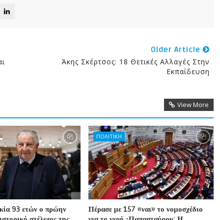
Older Article
αι
Άκης Σκέρτσος: 18 Θετικές Αλλαγές Στην
Εκπαίδευση
View More
ΠΟΛΙΤΙΚΗ
ικία 93 ετών ο πρώην
Πέρασε με 157 «ναι» το νομοσχέδιο
ιστορικό στέλεχος της
για το νερό -Παπασταύρου: Η