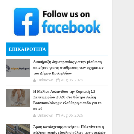
ΕΠΙΚΑΙΡΟΤΗΤΑ
Διακήρυξη δημοπρασίας για την μίσθωση
ακινήτου για τη στάθμευση των οχημάτων
του Δήμου Βριλησσίων
Unknown
Aug 06, 2026
Η Μελίνα Ασλανίδου την Kυριακή 13
Σεπτεμβρίου 2026 στο θέατρο Αλίκη
Βουγιουκλάκη με ελεύθερη είσοδο για το
κοινό
Unknown
Aug 06, 2026
Άρση κατάσχεσης ακινήτου: Πώς γίνεται η
πώληση χωρίς εξόφληση όλων των οφειλών