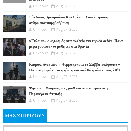
Unknown
Aug 07, 2026
Σύλλογος Βριλησσίων Καλλινίκη : Συγκέντρωση
ανθρωπιστικής βοήθειας
Unknown
Aug 07, 2026
«Έκλεισε» ο αγιασμός στα σχολεία για τη νέα σεζόν -Ποια
μέρα γυρίζουν οι μαθητές στα θρανία
Unknown
Aug 07, 2026
Καιρός: Ανεβαίνει η θερμοκρασία το Σαββατοκύριακο –
Πότε κορυφώνεται η ζέστη και πού θα φτάσει τους 40°C
Unknown
Aug 07, 2026
Ψηφιακός «πύργος ελέγχου» για όλα τα έργα στην
Περιφέρεια Αττικής
Unknown
Aug 07, 2026
ΜΑΣ ΣΤΗΡΙΖΟΥΝ