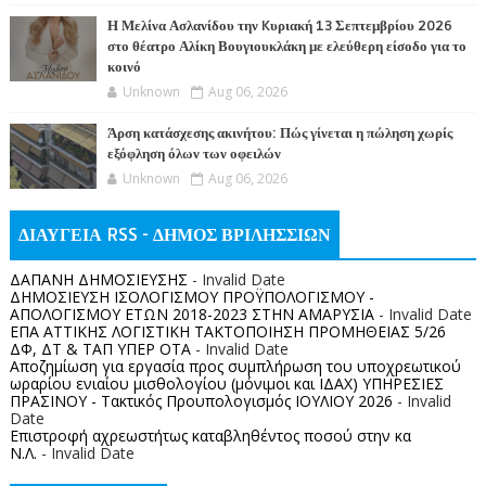
Η Μελίνα Ασλανίδου την Kυριακή 13 Σεπτεμβρίου 2026
στο θέατρο Αλίκη Βουγιουκλάκη με ελεύθερη είσοδο για το
κοινό
Unknown
Aug 06, 2026
Άρση κατάσχεσης ακινήτου: Πώς γίνεται η πώληση χωρίς
εξόφληση όλων των οφειλών
Unknown
Aug 06, 2026
ΔΙΑΥΓΕΙΑ RSS - ΔΗΜΟΣ ΒΡΙΛΗΣΣΙΩΝ
ΔΑΠΑΝΗ ΔΗΜΟΣΙΕΥΣΗΣ
- Invalid Date
ΔΗΜΟΣΙΕΥΣΗ ΙΣΟΛΟΓΙΣΜΟΥ ΠΡΟΫΠΟΛΟΓΙΣΜΟΥ -
ΑΠΟΛΟΓΙΣΜΟΥ ΕΤΩΝ 2018-2023 ΣΤΗΝ ΑΜΑΡΥΣΙΑ
- Invalid Date
ΕΠΑ ΑΤΤΙΚΗΣ ΛΟΓΙΣΤΙΚΗ ΤΑΚΤΟΠΟΙΗΣΗ ΠΡΟΜΗΘΕΙΑΣ 5/26
ΔΦ, ΔΤ & ΤΑΠ ΥΠΕΡ ΟΤΑ
- Invalid Date
Αποζημίωση για εργασία προς συμπλήρωση του υποχρεωτικού
ωραρίου ενιαίου μισθολογίου (μόνιμοι και ΙΔΑΧ) ΥΠΗΡΕΣΙΕΣ
ΠΡΑΣΙΝΟΥ - Τακτικός Προυπολογισμός ΙΟΥΛΙΟΥ 2026
- Invalid
Date
Επιστροφή αχρεωστήτως καταβληθέντος ποσoύ στην κα
Ν.Λ.
- Invalid Date