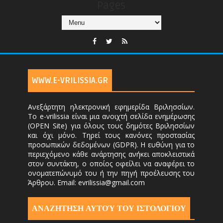
Pages
WWW.E-VRILISSIA.GR
Ανεξάρτητη ηλεκτρονική εφημερίδα Βριλησσίων.
Το e-vrilissia είναι μια ανοιχτή σελίδα ενημέρωσης
(OPEN Site) για όλους τους δημότες Βριλησσίων
και όχι μόνο. Τηρεί τους κανόνες προστασίας
προσωπικών δεδομένων (GDPR). Η ευθύνη για το
περιεχόμενο κάθε ανάρτησης ανήκει αποκλειστικά
στον συντάκτη, ο οποίος οφείλει να αναφέρει το
ονοματεπώνυμό του ή την πηγή προέλευσης του
Άρθρου. Email: evrilissia@gmail.com
ΑΝΑΖΗΤΗΣΗ ΑΥΤΟΎ ΤΟΥ ΙΣΤΟΛΟΓΙΟΥ