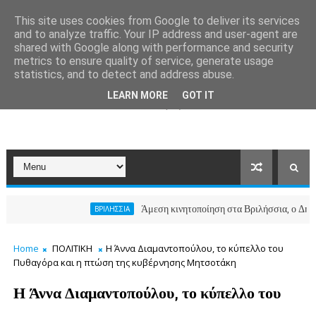
This site uses cookies from Google to deliver its services
and to analyze traffic. Your IP address and user-agent are
shared with Google along with performance and security
metrics to ensure quality of service, generate usage
statistics, and to detect and address abuse.
LEARN MORE
GOT IT
Άμεση κινητοποίηση στα Βριλήσσια, ο Δήμος ανοίγ
ΒΡΙΛΗΣΣΙΑ
Home
ΠΟΛΙΤΙΚΗ
Η Άννα Διαμαντοπούλου, το κύπελλο του
Πυθαγόρα και η πτώση της κυβέρνησης Μητσοτάκη
Η Άννα Διαμαντοπούλου, το κύπελλο του