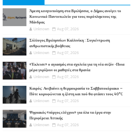
Άμεση κινητοποίηση στα Βριλήσσια, ο Δήμος ανοίγει το
Κοινωνικό Παντοπωλείο για τους πυρόπληκτους της
Μάνδρας
Unknown
Aug 07, 2026
Σύλλογος Βριλησσίων Καλλινίκη : Συγκέντρωση
ανθρωπιστικής βοήθειας
Unknown
Aug 07, 2026
«Έκλεισε» ο αγιασμός στα σχολεία για τη νέα σεζόν -Ποια
μέρα γυρίζουν οι μαθητές στα θρανία
Unknown
Aug 07, 2026
Καιρός: Ανεβαίνει η θερμοκρασία το Σαββατοκύριακο –
Πότε κορυφώνεται η ζέστη και πού θα φτάσει τους 40°C
Unknown
Aug 07, 2026
Ψηφιακός «πύργος ελέγχου» για όλα τα έργα στην
Περιφέρεια Αττικής
Unknown
Aug 07, 2026