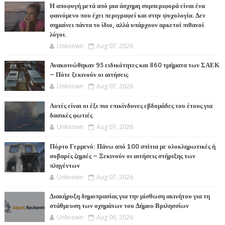
Η αποφυγή μετά από μια άσχημη συμπεριφορά είναι ένα
φαινόμενο που έχει περιγραφεί και στην ψυχολογία. Δεν
σημαίνει πάντα το ίδιο, αλλά υπάρχουν αρκετοί πιθανοί
λόγοι.
Unknown
Aug 07, 2026
Ανακοινώθηκαν 95 ειδικότητες και 860 τμήματα των ΣΑΕΚ
– Πότε ξεκινούν οι αιτήσεις
Unknown
Aug 07, 2026
Αυτές είναι οι έξι πιο επικίνδυνες εβδομάδες του έτους για
δασικές φωτιές
Unknown
Aug 07, 2026
Πόρτο Γερμενό: Πάνω από 100 σπίτια με ολοκληρωτικές ή
σοβαρές ζημιές – Ξεκινούν οι αιτήσεις στήριξης των
πληγέντων
Unknown
Aug 07, 2026
Διακήρυξη δημοπρασίας για την μίσθωση ακινήτου για τη
στάθμευση των οχημάτων του Δήμου Βριλησσίων
Unknown
Aug 06, 2026