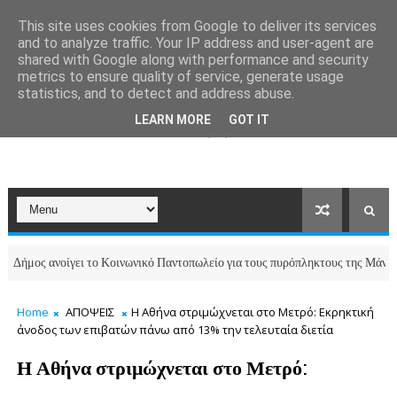
This site uses cookies from Google to deliver its services
and to analyze traffic. Your IP address and user-agent are
shared with Google along with performance and security
metrics to ensure quality of service, generate usage
statistics, and to detect and address abuse.
LEARN MORE
GOT IT
 ανοίγει το Κοινωνικό Παντοπωλείο για τους πυρόπληκτους της Μάνδρας
Home
ΑΠΟΨΕΙΣ
Η Αθήνα στριμώχνεται στο Μετρό: Εκρηκτική
άνοδος των επιβατών πάνω από 13% την τελευταία διετία
Η Αθήνα στριμώχνεται στο Μετρό: