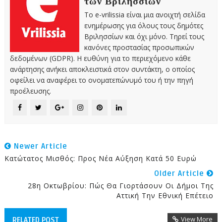
των Βριλησσίων
Το e-vrilissia είναι μια ανοιχτή σελίδα
ενημέρωσης για όλους τους δημότες
Βριλησσίων και όχι μόνο. Τηρεί τους
κανόνες προστασίας προσωπικών
δεδομένων (GDPR). Η ευθύνη για το περιεχόμενο κάθε
ανάρτησης ανήκει αποκλειστικά στον συντάκτη, ο οποίος
οφείλει να αναφέρει το ονοματεπώνυμό του ή την πηγή
προέλευσης.
Newer Article
Κατώτατος Μισθός: Προς Νέα Αύξηση Κατά 50 Ευρώ
Older Article
28η Οκτωβρίου: Πώς Θα Γιορτάσουν Οι Δήμοι Της
Αττική Την Εθνική Επέτειο
View More
RELATED POST