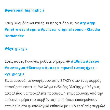
@personal_highlight_s
Καλή βδομάδα και καλές 30μερες σ’ όλους 🫩🙈
#fy
#fyp
#metro
#syntagma
#police
♬ original sound - Claudia
Hernandez
@kyr_giorgis
Εσείς πόσες Παναγίες μάθατε σήμερα; 😂
#αθηνα
#μετρο
#συνταγμα
#δευτερα
#μπες
♬ πρωτότυπος ήχος -
kyr_giorgis
Είναι αυτονόητο αναφέρουν στην ΣΤΑΣΥ όταν ένας συρμός
αποσύρετε εσπευσμένα λόγω ένδειξης βλάβης για λόγους
ασφαλείας, να προκαλείτε προσωρινή επιβράδυνση. Από την
επόμενη ημέρα του συμβάντος η ροή όπως επισημαίνουν
επανήλθε στα φυσιολογικά επίπεδα με 10 διελεύσεις συρμών