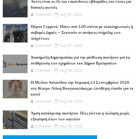
Αυτές είναι οι έξι πιο επικίνδυνες εβδομάδες του έτους για
δασικές φωτιές
Unknown
Aug 07, 2026
Πόρτο Γερμενό: Πάνω από 100 σπίτια με ολοκληρωτικές ή
σοβαρές ζημιές – Ξεκινούν οι αιτήσεις στήριξης των
πληγέντων
Unknown
Aug 07, 2026
Διακήρυξη δημοπρασίας για την μίσθωση ακινήτου για τη
στάθμευση των οχημάτων του Δήμου Βριλησσίων
Unknown
Aug 06, 2026
Η Μελίνα Ασλανίδου την Kυριακή 13 Σεπτεμβρίου 2026
στο θέατρο Αλίκη Βουγιουκλάκη με ελεύθερη είσοδο για το
κοινό
Unknown
Aug 06, 2026
Άρση κατάσχεσης ακινήτου: Πώς γίνεται η πώληση χωρίς
εξόφληση όλων των οφειλών
Unknown
Aug 06, 2026