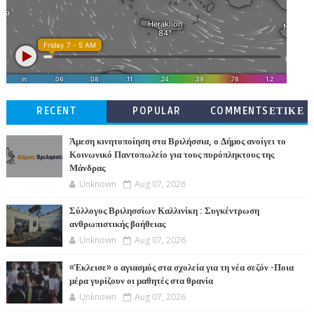
RECENT
POPULAR
COMMENTSΕΤΙΚΕ
ΤΕΣ
Άμεση κινητοποίηση στα Βριλήσσια, ο Δήμος ανοίγει το
Κοινωνικό Παντοπωλείο για τους πυρόπληκτους της
Μάνδρας
Unknown
Aug 07, 2026
Σύλλογος Βριλησσίων Καλλινίκη : Συγκέντρωση
ανθρωπιστικής βοήθειας
Unknown
Aug 07, 2026
«Έκλεισε» ο αγιασμός στα σχολεία για τη νέα σεζόν -Ποια
μέρα γυρίζουν οι μαθητές στα θρανία
Unknown
Aug 07, 2026