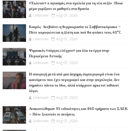
«Έκλεισε» ο αγιασμός στα σχολεία για τη νέα σεζόν -Ποια
μέρα γυρίζουν οι μαθητές στα θρανία
Unknown
Aug 07, 2026
Καιρός: Ανεβαίνει η θερμοκρασία το Σαββατοκύριακο –
Πότε κορυφώνεται η ζέστη και πού θα φτάσει τους 40°C
Unknown
Aug 07, 2026
Ψηφιακός «πύργος ελέγχου» για όλα τα έργα στην
Περιφέρεια Αττικής
Unknown
Aug 07, 2026
Η αποφυγή μετά από μια άσχημη συμπεριφορά είναι ένα
φαινόμενο που έχει περιγραφεί και στην ψυχολογία. Δεν
σημαίνει πάντα το ίδιο, αλλά υπάρχουν αρκετοί πιθανοί
λόγοι.
Unknown
Aug 07, 2026
Ανακοινώθηκαν 95 ειδικότητες και 860 τμήματα των ΣΑΕΚ
– Πότε ξεκινούν οι αιτήσεις
Unknown
Aug 07, 2026