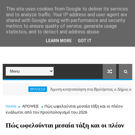
This site uses cookies from Google to deliver its services
and to analyze traffic. Your IP address and user-agent are
shared with Google along with performance and security
metrics to ensure quality of service, generate usage
statistics, and to detect and address abuse.
LEARN MORE
GOT IT
Άμεση κινητοποίηση στα Βριλήσσια, ο Δήμος ανοίγει το Κο
ΒΡΙΛΗΣΣΙΑ
Home
ΑΠΟΨΕΙΣ
Πώς ωφελούνται μεσαία τάξη και οι πλέον
ευάλωτοι από τον προϋπολογισμό του 2026
Πώς ωφελούνται μεσαία τάξη και οι πλέον