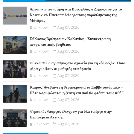
ΤΕΣ
Άμεση κινητοποίηση στα Βριλήσσια, ο Δήμος ανοίγει το
Κοινωνικό Παντοπωλείο για τους πυρόπληκτους της
Μάνδρας
Unknown
Aug 07, 2026
Σύλλογος Βριλησσίων Καλλινίκη : Συγκέντρωση
ανθρωπιστικής βοήθειας
Unknown
Aug 07, 2026
«Έκλεισε» ο αγιασμός στα σχολεία για τη νέα σεζόν -Ποια
μέρα γυρίζουν οι μαθητές στα θρανία
Unknown
Aug 07, 2026
Καιρός: Ανεβαίνει η θερμοκρασία το Σαββατοκύριακο –
Πότε κορυφώνεται η ζέστη και πού θα φτάσει τους 40°C
Unknown
Aug 07, 2026
Ψηφιακός «πύργος ελέγχου» για όλα τα έργα στην
Περιφέρεια Αττικής
Unknown
Aug 07, 2026