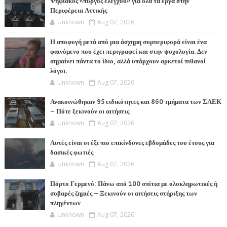
Ψηφιακός «πύργος ελέγχου» για όλα τα έργα στην
Περιφέρεια Αττικής
Unknown
Aug 07, 2026
Η αποφυγή μετά από μια άσχημη συμπεριφορά είναι ένα
φαινόμενο που έχει περιγραφεί και στην ψυχολογία. Δεν
σημαίνει πάντα το ίδιο, αλλά υπάρχουν αρκετοί πιθανοί
λόγοι.
Unknown
Aug 07, 2026
Ανακοινώθηκαν 95 ειδικότητες και 860 τμήματα των ΣΑΕΚ
– Πότε ξεκινούν οι αιτήσεις
Unknown
Aug 07, 2026
Αυτές είναι οι έξι πιο επικίνδυνες εβδομάδες του έτους για
δασικές φωτιές
Unknown
Aug 07, 2026
Πόρτο Γερμενό: Πάνω από 100 σπίτια με ολοκληρωτικές ή
σοβαρές ζημιές – Ξεκινούν οι αιτήσεις στήριξης των
πληγέντων
Unknown
Aug 07, 2026