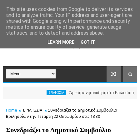
This site uses cookies from Google to deliver its services
and to analyze traffic. Your IP address and user-agent are
shared with Google along with performance and security
metrics to ensure quality of service, generate usage
statistics, and to detect and address abuse.
LEARN MORE
GOT IT
Άμεση κινητοποίηση στα Βριλήσσια, ο Δήμος α
ΒΡΙΛΗΣΣΙΑ
Home
ΒΡΙΛΗΣΣΙΑ
Συνεδριάζει το Δημοτικό Συμβούλιο
Βριλησσίων την Τετάρτη 22 Οκτωβρίου στις 18.30
Συνεδριάζει το Δημοτικό Συμβούλιο