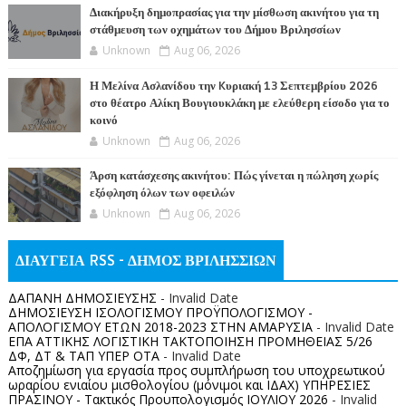
Διακήρυξη δημοπρασίας για την μίσθωση ακινήτου για τη
στάθμευση των οχημάτων του Δήμου Βριλησσίων
Unknown
Aug 06, 2026
Η Μελίνα Ασλανίδου την Kυριακή 13 Σεπτεμβρίου 2026
στο θέατρο Αλίκη Βουγιουκλάκη με ελεύθερη είσοδο για το
κοινό
Unknown
Aug 06, 2026
Άρση κατάσχεσης ακινήτου: Πώς γίνεται η πώληση χωρίς
εξόφληση όλων των οφειλών
Unknown
Aug 06, 2026
ΔΙΑΥΓΕΙΑ RSS - ΔΗΜΟΣ ΒΡΙΛΗΣΣΙΩΝ
ΔΑΠΑΝΗ ΔΗΜΟΣΙΕΥΣΗΣ
- Invalid Date
ΔΗΜΟΣΙΕΥΣΗ ΙΣΟΛΟΓΙΣΜΟΥ ΠΡΟΫΠΟΛΟΓΙΣΜΟΥ -
ΑΠΟΛΟΓΙΣΜΟΥ ΕΤΩΝ 2018-2023 ΣΤΗΝ ΑΜΑΡΥΣΙΑ
- Invalid Date
ΕΠΑ ΑΤΤΙΚΗΣ ΛΟΓΙΣΤΙΚΗ ΤΑΚΤΟΠΟΙΗΣΗ ΠΡΟΜΗΘΕΙΑΣ 5/26
ΔΦ, ΔΤ & ΤΑΠ ΥΠΕΡ ΟΤΑ
- Invalid Date
Αποζημίωση για εργασία προς συμπλήρωση του υποχρεωτικού
ωραρίου ενιαίου μισθολογίου (μόνιμοι και ΙΔΑΧ) ΥΠΗΡΕΣΙΕΣ
ΠΡΑΣΙΝΟΥ - Τακτικός Προυπολογισμός ΙΟΥΛΙΟΥ 2026
- Invalid