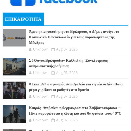
ΕΠΙΚΑΙΡΟΤΗΤΑ
Άμεση κινητοποίηση στα Βριλήσσια, ο Δήμος ανοίγει το
Κοινωνικό Παντοπωλείο για τους πυρόπληκτους της
Μάνδρας
Unknown
Aug 07, 2026
Σύλλογος Βριλησσίων Καλλινίκη : Συγκέντρωση
ανθρωπιστικής βοήθειας
Unknown
Aug 07, 2026
«Έκλεισε» ο αγιασμός στα σχολεία για τη νέα σεζόν -Ποια
μέρα γυρίζουν οι μαθητές στα θρανία
Unknown
Aug 07, 2026
Καιρός: Ανεβαίνει η θερμοκρασία το Σαββατοκύριακο –
Πότε κορυφώνεται η ζέστη και πού θα φτάσει τους 40°C
Unknown
Aug 07, 2026