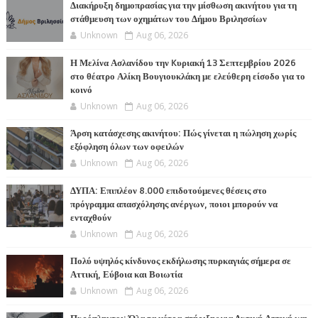
Διακήρυξη δημοπρασίας για την μίσθωση ακινήτου για τη
στάθμευση των οχημάτων του Δήμου Βριλησσίων
Unknown
Aug 06, 2026
Η Μελίνα Ασλανίδου την Kυριακή 13 Σεπτεμβρίου 2026
στο θέατρο Αλίκη Βουγιουκλάκη με ελεύθερη είσοδο για το
κοινό
Unknown
Aug 06, 2026
Άρση κατάσχεσης ακινήτου: Πώς γίνεται η πώληση χωρίς
εξόφληση όλων των οφειλών
Unknown
Aug 06, 2026
ΔΥΠΑ: Επιπλέον 8.000 επιδοτούμενες θέσεις στο
πρόγραμμα απασχόλησης ανέργων, ποιοι μπορούν να
ενταχθούν
Unknown
Aug 06, 2026
Πολύ υψηλός κίνδυνος εκδήλωσης πυρκαγιάς σήμερα σε
Αττική, Εύβοια και Βοιωτία
Unknown
Aug 06, 2026