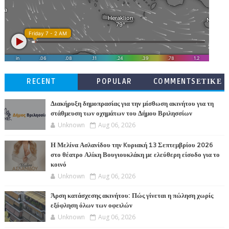
RECENT
POPULAR
COMMENTSΕΤΙΚΕ
ΤΕΣ
Διακήρυξη δημοπρασίας για την μίσθωση ακινήτου για τη
στάθμευση των οχημάτων του Δήμου Βριλησσίων
Unknown
Aug 06, 2026
Η Μελίνα Ασλανίδου την Kυριακή 13 Σεπτεμβρίου 2026
στο θέατρο Αλίκη Βουγιουκλάκη με ελεύθερη είσοδο για το
κοινό
Unknown
Aug 06, 2026
Άρση κατάσχεσης ακινήτου: Πώς γίνεται η πώληση χωρίς
εξόφληση όλων των οφειλών
Unknown
Aug 06, 2026