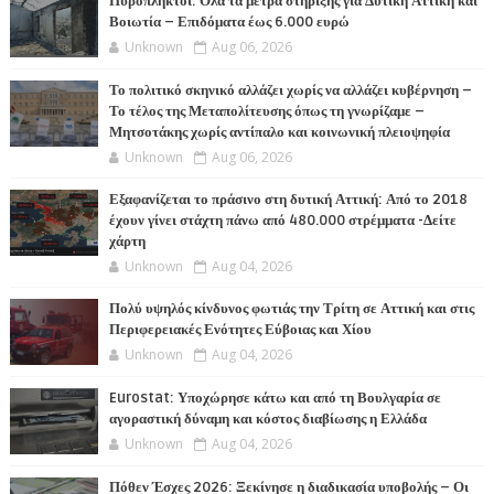
Πυρόπληκτοι: Όλα τα μέτρα στήριξης για Δυτική Αττική και
Βοιωτία – Επιδόματα έως 6.000 ευρώ
Unknown
Aug 06, 2026
Το πολιτικό σκηνικό αλλάζει χωρίς να αλλάζει κυβέρνηση –
Το τέλος της Μεταπολίτευσης όπως τη γνωρίζαμε –
Μητσοτάκης χωρίς αντίπαλο και κοινωνική πλειοψηφία
Unknown
Aug 06, 2026
Εξαφανίζεται το πράσινο στη δυτική Αττική: Από το 2018
έχουν γίνει στάχτη πάνω από 480.000 στρέμματα -Δείτε
χάρτη
Unknown
Aug 04, 2026
Πολύ υψηλός κίνδυνος φωτιάς την Τρίτη σε Αττική και στις
Περιφερειακές Ενότητες Εύβοιας και Χίου
Unknown
Aug 04, 2026
Eurostat: Υποχώρησε κάτω και από τη Βουλγαρία σε
αγοραστική δύναμη και κόστος διαβίωσης η Ελλάδα
Unknown
Aug 04, 2026
Πόθεν Έσχες 2026: Ξεκίνησε η διαδικασία υποβολής – Οι