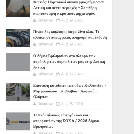
Φωτιές: Πορτοκαλί συναγερμός σήμερα σε
Αττική και πέντε περιοχές – Σε πλήρη
κινητοποίηση ο κρατικός μηχανισμός
Unknown
Aug 09, 2026
Πινακίδες κυκλοφορίας με λίγα κλικ: Τι
αλλάζει σε παραγγελία, πληρωμή και έκδοση
Unknown
Aug 09, 2026
Ο Δήμος Βριλησσίων στο πλευρό των
πυρόπληκτων συμπολιτών μας στην Δυτική
Αττική
Unknown
Aug 08, 2026
Επιστολή κατοίκων των οδών Καλλιανίου -
Μητροπούλου - Κισσάβου - Αλφειού -
Ολύμπου
Unknown
Aug 08, 2026
Τελικός πίνακας επιτυχόντων και
απορριπτέων της ΣΟΧ 4 / 2026 Δήμου
Βριλησσίων
Unknown
Aug 08, 2026