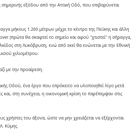
ς σημερινής εξόδου από την Αττική Οδό, που επιβαρύνεται
αγγα μήκους 1.260 μέτρων μέχρι το κέντρο της Πεύκης και άλλη
over (πρώτα θα σκαφτεί το σημείο και αφού "χτιστεί" η σήραγγα,
λκίδος στη Λυκόβρυση, ενώ από εκεί θα ενώνεται με την Εθνική
ισού χιλιομέτρου.
αζί με την προαίρεση.
τικής Οδού, ένα έργο που επρόκειτο να υλοποιηθεί λίγο μετά
 και, στη συνέχεια, η οικονομική κρίση το παρέπεμψαν στις
ους χρήστες του άξονα, ώστε να μην χρειάζεται να εξέρχονται
Λ. Κύμης.