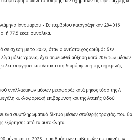
αν ακόμα δρόμο ακινητοποίησης των οχημάτων τις ώρες αιχμής και
εννιάμηνο Ιανουαρίου - Σεπτεμβρίου καταγράφηκαν 284.016
, ή 77,5 εκατ. συνολικά.
ά σε σχέση με το 2022, όταν ο αντίστοιχος αριθμός δεν
 λίγα μόλις χρόνια, έχει σημειωθεί αύξηση κατά 20% των μέσων
ει λειτουργήσει καταλυτικά στη διαμόρφωση της σημερινής
μού εναλλακτικών μέσων μεταφοράς κατά μήκος τόσο της Λ.
η μεγάλη κυκλοφοριακή επιβάρυνση και της Αττικής Οδού.
χει ένα συμπληρωματικό δίκτυο μέσων σταθερής τροχιάς, που θα
ης εξάρτησης από τα αυτοκίνητα.
90 μέχρι και το 2023, ο αριθμός των επιβατικών αυτοκινήτων