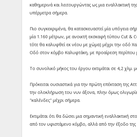
καθημερινά και λειτουργώντας ως μια εναλλακτική τη
υπέρμετρα σήμερα.
Πιο συγκεκριμένα, θα κατασκευαστεί μία υπόγεια σήρ
μία 1.160 μέτρων, με ανοικτή εκσκαφή τύπου Cut & C
τότε θα καλυφθεί εκ νέου με χώμα) μέχρι την οδό Χα
Οδό στον κόμβο Καλυφτάκη, με προαίρεση περίπου μ
Το συνολικό μήκος του έργου εκτιμάται σε 4,2 χλμ. μ
Πρόκειται ουσιαστικά για την πρώτη επέκταση της Ατ
την ολοκλήρωση του νυν άξονα, πλην όμως ολιγωρίες
"καλένδες" μέχρι σήμερα.
Εκτιμάται ότι θα δώσει μια σημαντική εναλλακτική στ
από τον υφιστάμενο κόμβο, αλλά από την έξοδο της 