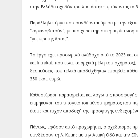
στην Ελλάδα σχεδόν τριπλασιάστηκε, φτάνοντας τα 5,8
Παράλληλα, έργα που συνδέονται άμεσα με την εξυπη
"καρκινοβατούν", με πιο χαρακτηριστική περίπτωση τη
"γεφύρι της Άρτας".
Το έργο έχει προσωρινό ανάδοχο από το 2023 και σ
και Intrakat, που είναι τα αρχικά μέλη του σχήματος
δεσμεύσεις που τελικά αποδείχθηκαν ευσεβείς πόθοι
350 εκατ. ευρώ.
Καθυστέρηση παρατηρείται και λόγω της προσφυγής π
επιμήκυνση του υπογειοποιημένου τμήματος που περ
έτους και τυχόν αποδοχή της προσφυγής ενδεχομένως
Πάντως, εφόσον αυτό προχωρήσει, ο σχεδιασμός πρ
συνδέσουν τη Λ. Κύμης με την Αττική Οδό και την Ε