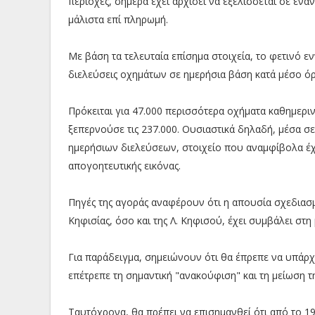
περιοχές, σήμερα έχει αρχίσει να εξελίσσεται σε έν
μάλιστα επί πληρωμή.
Με βάση τα τελευταία επίσημα στοιχεία, το φετινό 
διελεύσεις οχημάτων σε ημερήσια βάση κατά μέσο όρο
Πρόκειται για 47.000 περισσότερα οχήματα καθημεριν
ξεπερνούσε τις 237.000. Ουσιαστικά δηλαδή, μέσα σε
ημερήσιων διελεύσεων, στοιχείο που αναμφίβολα έχ
απογοητευτικής εικόνας.
Πηγές της αγοράς αναφέρουν ότι η απουσία σχεδιασ
Κηφισίας, όσο και της Λ. Κηφισού, έχει συμβάλει στ
Για παράδειγμα, σημειώνουν ότι θα έπρεπε να υπάρ
επέτρεπε τη σημαντική "ανακούφιση" και τη μείωση τ
Ταυτόχρονα, θα πρέπει να επισημανθεί ότι από το 19