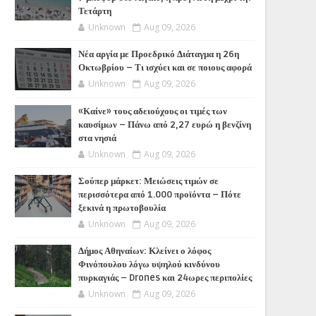
Τετάρτη
Unknown
Aug 09, 2026
Νέα αργία με Προεδρικό Διάταγμα η 26η
Οκτωβρίου – Τι ισχύει και σε ποιους αφορά
Unknown
Aug 09, 2026
«Καίνε» τους αδειούχους οι τιμές των
καυσίμων – Πάνω από 2,27 ευρώ η βενζίνη
στα νησιά
Unknown
Aug 09, 2026
Σούπερ μάρκετ: Μειώσεις τιμών σε
περισσότερα από 1.000 προϊόντα – Πότε
ξεκινά η πρωτοβουλία
Unknown
Aug 09, 2026
Δήμος Αθηναίων: Κλείνει ο λόφος
Φινόπουλου λόγω υψηλού κινδύνου
πυρκαγιάς – Drones και 24ωρες περιπολίες
Unknown
Aug 09, 2026