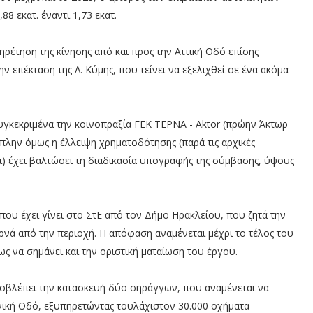
8 εκατ. έναντι 1,73 εκατ.
ρέτηση της κίνησης από και προς την Αττική Οδό επίσης
ν επέκταση της Λ. Κύμης, που τείνει να εξελιχθεί σε ένα ακόμα
υγκεκριμένα την κοινοπραξία ΓΕΚ ΤΕΡΝΑ - Aktor (πρώην Άκτωρ
), πλην όμως η έλλειψη χρηματοδότησης (παρά τις αρχικές
) έχει βαλτώσει τη διαδικασία υπογραφής της σύμβασης, ύψους
ου έχει γίνει στο ΣτΕ από τον Δήμο Ηρακλείου, που ζητά την
νά από την περιοχή. Η απόφαση αναμένεται μέχρι το τέλος του
 να σημάνει και την οριστική ματαίωση του έργου.
οβλέπει την κατασκευή δύο σηράγγων, που αναμένεται να
θνική Οδό, εξυπηρετώντας τουλάχιστον 30.000 οχήματα