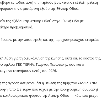
οβαρά εμπόδια, αυτή την περίοδο βρίσκεται σε εξέλιξη μελέτη
 αφορούν την υφιστάμενη έξοδο της Εθνικής Οδού.
είο της εξόδου της Αττικής Οδού στην Εθνική Οδό με
αίτερα προβληματικό.
ποδομών, με την υποστήριξη και της παραχωρησιούχου εταιρείας
κή λύση για τη διευκόλυνση της κίνησης, ούτε και το κόστος της,
υ ομίλου ΓΕΚ ΤΕΡΝΑ, Γιώργος Περιστέρης, όσο και ο
έργα να εκκινήσουν εντός του 2026.
η της αγοράς ανέφεραν ότι η μείωση της τιμής του διοδίου στα
γράφη (από 2,8 ευρώ που ίσχυε με την προηγούμενη σύμβαση)
ου κυκλοφοριακού φόρτου της Αττικής Οδού — κάτι που μέχρι