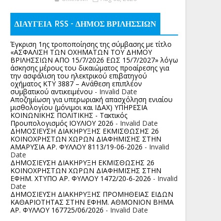
ΔΙΑΥΓΕΙΑ RSS - ΔΗΜΟΣ ΒΡΙΛΗΣΣΙΩΝ
Έγκριση 1ης τροποποίησης της σύμβασης με τίτλο
«ΑΣΦΑΛΙΣΗ ΤΩΝ ΟΧΗΜΑΤΩΝ ΤΟΥ ΔΗΜΟΥ
ΒΡΙΛΗΣΣΙΩΝ ΑΠΟ 15/7/2026 ΕΩΣ 15/7/2027» λόγω
άσκησης μέρους του δικαιώματος προαίρεσης για
την ασφάλιση του ηλεκτρικού επιβατηγού
οχήματος ΚΤΥ 3887 – Ανάθεση επιπλέον
συμβατικού αντικειμένου
- Invalid Date
Αποζημίωση για υπερωριακή απασχόληση ενιαίου
μισθολογίου (μόνιμοι και ΙΔΑΧ) ΥΠΗΡΕΣΙΑ
ΚΟΙΝΩΝΙΚΗΣ ΠΟΛΙΤΙΚΗΣ - Τακτικός
Προυπολογισμός ΙΟΥΛΙΟΥ 2026
- Invalid Date
ΔΗΜΟΣΙΕΥΣΗ ΔΙΑΚΗΡΥΞΗΣ ΕΚΜΙΣΘΩΣΗΣ 26
ΚΟΙΝΟΧΡΗΣΤΩΝ ΧΩΡΩΝ ΔΙΑΦΗΜΙΣΗΣ ΣΤΗΝ
ΑΜΑΡΥΣΙΑ ΑΡ. ΦΥΛΛΟΥ 8113/19-06-2026
- Invalid
Date
ΔΗΜΟΣΙΕΥΣΗ ΔΙΑΚΗΡΥΞΗ ΕΚΜΙΣΘΩΣΗΣ 26
ΚΟΙΝΟΧΡΗΣΤΩΝ ΧΩΡΩΝ ΔΙΑΦΗΜΙΣΗΣ ΣΤΗΝ
ΕΦΗΜ. ΧΤΥΠΟ ΑΡ. ΦΥΛΛΟΥ 1472/20-6-2026
- Invalid
Date
ΔΗΜΟΣΙΕΥΣΗ ΔΙΑΚΗΡΥΞΗΣ ΠΡΟΜΗΘΕΙΑΣ ΕΙΔΩΝ
ΚΑΘΑΡΙΟΤΗΤΑΣ ΣΤΗΝ ΕΦΗΜ. ΑΘΜΟΝΙΟΝ ΒΗΜΑ
ΑΡ. ΦΥΛΛΟΥ 167725/06/2026
- Invalid Date