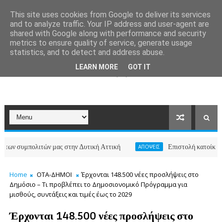
This site uses cookies from Google to deliver its services
and to analyze traffic. Your IP address and user-agent are
shared with Google along with performance and security
metrics to ensure quality of service, generate usage
statistics, and to detect and address abuse.
LEARN MORE
GOT IT
λιτών μας στην Δυτική Αττική
Επιστολή κατοίκων των οδών 
ΑΠΟΨΕΙΣ
Home
ΟΤΑ-ΔΗΜΟΙ
Έρχονται 148.500 νέες προσλήψεις στο
Δημόσιο – Τι προβλέπει το Δημοσιονομικό Πρόγραμμα για
μισθούς, συντάξεις και τιμές έως το 2029
Έρχονται 148.500 νέες προσλήψεις στο