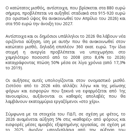
Ο κατώτατος μισθός, αντίστοιχα, που βρίσκεται στα 880 ευρώ
σήμερα, προβλέπεται να αυξηθεί σταδιακά στα 915-920 ευρώ
(το οριστικό ύψος θα ανακοινωθεί τον Απρίλιο του 2026) και
στα 950 ευρώ την άνοιξη του 2027.
Αντίστοιχα και οι δημόσιοι υπάλληλοι το 2026 θα λάβουν νέα
οριζόντια αύξηση, ίση με αυτήν που θα ανακοινωθεί στον
κατώτατο μισθό, δηλαδή επιπλέον 360 εκατ. ευρώ. Την ίδια
στιγμή η ανεργία προβλέπεται να υποχωρήσει στο
χαμηλότερο ποσοστό από το 2008 (στο 8,6% το 2026)
καταγράφοντας πτώση 50% μέσα σε λίγα χρόνια (από 17,3%
το 2019).
Οι αυξήσεις αυτές υπολογίζονται στον ονομαστικό μισθό.
Ωστόσο από το 2026 κάτι αλλάζει: λόγω και της μείωσης
φόρων και εισφορών που ξεκινά να εφαρμόζεται από 1ης
Ιανουαρίου, αυξάνονται οι καθαρές απολαβές που θα
λαμβάνουν εκατομμύρια εργαζόμενοι «στο χέρι».
Σύμφωνα με τα στοιχεία του ΠΔΠ, σε σχέση με φέτος, το
2026 αναμένεται αύξηση 5% στις «καθαρές» από φόρους και
εισφορές μέσες αμοιβές εξαρτημένης εργασίας, σε σχέση με
το 2025, άνοδος υπερδιπλάσια από την αύξηση του