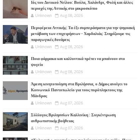
Ιός του Δυτικού Νείλου: Βούλα, Χαλάνδρι, Φυλή και άλλες
περιοχές της Αττικής στο μικροσκόπιο
Unknown
Aug 08, 2026
Περιφέρεια Αττικής: Τα έξι συμπεράσματα για την ψηφιακή
μετάβαση των επιχειρήσεων - Χαρδαλιάς: Στηρίζουμε τις
παραγωγικές δυνάμεις
Unknown
Aug 08, 2026
Ποια φάρμακα και καλλυντικά πρέπει να μπαίνουν στο
ψυγείο
Unknown
Aug 08, 2026
Άμεση κινητοποίηση στα Βριλήσσια, ο Δήμος ανοίγει το
Κοινωνικό Παντοπωλείο για τους πυρόπληκτους της
Μάνδρας
Unknown
Aug 07, 2026
Σύλλογος Βριλησσίων Καλλινίκη : Συγκέντρωση
ανθρωπιστικής βοήθειας
Unknown
Aug 07, 2026