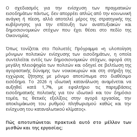
Ο σχεδιασμός για την ενίσχυση των πραγματικών
εισοδημάτων πάντως, δεν απορρέει απλώς από την κοινωνική
ανάγκη ή πίεση, αλλά αποτελεί μέρος της στρατηγικής της
κυβέρνησης για την επίτευξη των αναπτυξιακών και
δημοσιονομικών στόχων που έχει θέσει στο πεδίο της
Οικονομίας.
Όπως τονίζεται στο Πολυετές Πρόγραμμα «η υλοποίηση
μόνιμων πολιτικών ενίσχυσης των εισοδημάτων, η οποία
συντελείται εντός των δημοσιονομικών στόχων, αφορά στη
μεγάλη πλειοψηφία των πολιτών και οδηγεί σε βελτίωση της
αγοραστικής δύναμης των νοικοκυριών και στη στήριξη της
εγχώριας ζήτησης με μόνιμο αποτύπωμα στο διαθέσιμο
εισόδημα. Το 2026 η ιδιωτική κατανάλωση αναμένεται να
αυξηθεί κατά 1,7%, με εφαλτήριο τις παρεμβάσεις
εισοδηματικής πολιτικής για τον ιδιωτικό και τον δημόσιο
τομέα, τις θετικές εξελίξεις στην αγορά εργασίας, την
αποκλιμάκωση του ρυθμού πληθωρισμού καθώς και την
ενίσχυση του καταναλωτικού κλίματος».
Πώς αποτυπώνεται πρακτικά αυτό στο μέλλον των
μισθών και της εργασίας;