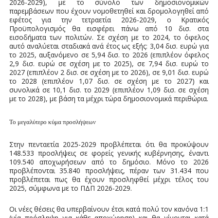
2026-2029), με το σύνολο των δημοσιονομικών
παρεμβάσεων που έχουν νομοθετηθεί και δρομολογηθεί από
εφέτος για την τετραετία 2026-2029, ο Κρατικός
Προϋπολογισμός θα εισφέρει πάνω από 10 δισ. στα
εισοδήματα των πολιτών. Σε σχέση με το 2024, το όφελος
αυτό αναλύεται σταδιακά ανά έτος ως εξής: 3,04 δισ. ευρώ για
το 2025, αυξανόμενο σε 5,94 δισ. το 2026 (επιπλέον όφελος
2,9 δισ. ευρώ σε σχέση με το 2025), σε 7,94 δισ. ευρώ το
2027 (επιπλέον 2 δισ. σε σχέση με το 2026), σε 9,01 δισ. ευρώ
το 2028 (επιπλέον 1,07 δισ. σε σχέση με το 2027) και
συνολικά σε 10,1 δισ. το 2029 (επιπλέον 1,09 δισ. σε σχέση
με το 2028), με βάση τα μέχρι τώρα δημοσιονομικά περιθώρια.
Το μεγαλύτερο κύμα προσλήψεων
Στην πενταετία 2025-2029 προβλέπεται ότι θα προκύψουν
148.533 προσλήψεις σε φορείς γενικής κυβέρνησης, έναντι
109.540 αποχωρήσεων από το δημόσιο. Μόνο το 2026
προβλέπονται 35.840 προσλήψεις, πέραν των 31.434 που
προβλέπεται πως θα έχουν προσληφθεί μέχρι τέλος του
2025, σύμφωνα με το ΠΔΠ 2026-2029.
Οι νέες θέσεις θα υπερβαίνουν έτσι κατά πολύ τον κανόνα 1:1
(μία πρόσληψη για κάθε αποχώρηση) και θα γίνονται κατά