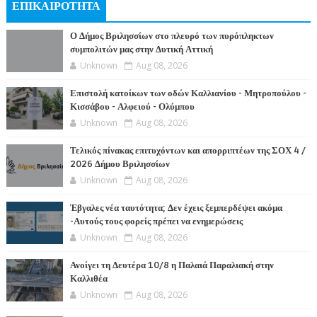
ΕΠΙΚΑΙΡΟΤΗΤΑ
Ο Δήμος Βριλησσίων στο πλευρό των πυρόπληκτων
συμπολιτών μας στην Δυτική Αττική
Unknown
Aug 08, 2026
Επιστολή κατοίκων των οδών Καλλιανίου - Μητροπούλου -
Κισσάβου - Αλφειού - Ολύμπου
Unknown
Aug 08, 2026
Τελικός πίνακας επιτυχόντων και απορριπτέων της ΣΟΧ 4 /
2026 Δήμου Βριλησσίων
Unknown
Aug 08, 2026
Έβγαλες νέα ταυτότητα; Δεν έχεις ξεμπερδέψει ακόμα
-Αυτούς τους φορείς πρέπει να ενημερώσεις
Unknown
Aug 08, 2026
Ανοίγει τη Δευτέρα 10/8 η Παλαιά Παραλιακή στην
Καλλιθέα
Unknown
Aug 08, 2026