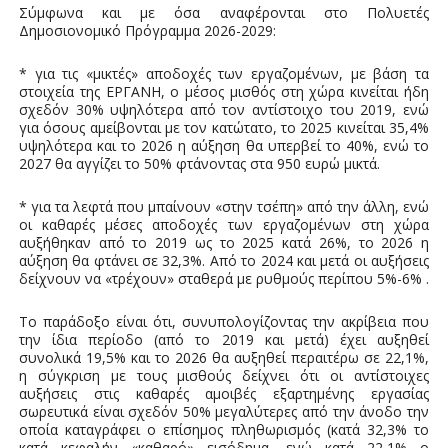
Σύμφωνα και με όσα αναφέρονται στο Πολυετές
Δημοσιονομικό Πρόγραμμα 2026-2029:
* για τις «μικτές» αποδοχές των εργαζομένων, με βάση τα
στοιχεία της ΕΡΓΑΝΗ, ο μέσος μισθός στη χώρα κινείται ήδη
σχεδόν 30% υψηλότερα από τον αντίστοιχο του 2019, ενώ
για όσους αμείβονται με τον κατώτατο, το 2025 κινείται 35,4%
υψηλότερα και το 2026 η αύξηση θα υπερβεί το 40%, ενώ το
2027 θα αγγίζει το 50% φτάνοντας στα 950 ευρώ μικτά.
* για τα λεφτά που μπαίνουν «στην τσέπη» από την άλλη, ενώ
οι καθαρές μέσες αποδοχές των εργαζομένων στη χώρα
αυξήθηκαν από το 2019 ως το 2025 κατά 26%, το 2026 η
αύξηση θα φτάνει σε 32,3%. Από το 2024 και μετά οι αυξήσεις
δείχνουν να «τρέχουν» σταθερά με ρυθμούς περίπου 5%-6% .
Το παράδοξο είναι ότι, συνυπολογίζοντας την ακρίβεια που
την ίδια περίοδο (από το 2019 και μετά) έχει αυξηθεί
συνολικά 19,5% και το 2026 θα αυξηθεί περαιτέρω σε 22,1%,
η σύγκριση με τους μισθούς δείχνει ότι οι αντίστοιχες
αυξήσεις στις καθαρές αμοιβές εξαρτημένης εργασίας
σωρευτικά είναι σχεδόν 50% μεγαλύτερες από την άνοδο την
οποία καταγράφει ο επίσημος πληθωρισμός (κατά 32,3% το
κατά κεφαλήν «καθαρό» εισόδημα, ενώ κατά 22,1% ο