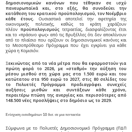
δημοσιονομικών κανόνων που τέθηκαν σε ισχύ
πανευρωπαϊκά και, στο εξής, θα συνοδεύει την
κατάθεση του κρατικού προϋπολογισμού, τον Νοέμβριο
κάθε έτους.
Ουσιαστικά αποτελεί την αφετηρία της
οικονομικής πολιτικής, καθώς τα κράτη χαράζουν
πλέον
προϋπολογισμούς
τετραετίας, διασφαλίζοντας έτσι
και το «πράσινο φως» από τις Βρυξέλλες ότι δεν αποκλίνουν
από το πλαίσιο που ορίζουν οι δημοσιονομικοί κανόνες και
το Μεσοπρόθεσμο Πρόγραμμα που έχει εγκρίνει για κάθε
χώρα η Κομισιόν.
Ξεκινώντας από τα νέα μέτρα που θα εφαρμοστούν για
πρώτη φορά το 2026, με «σταθμό» την αύξηση του
μέσου μισθού στη χώρα μας στα 1.500 ευρώ και του
κατώτατου στα 950 ευρώ το 2027, στις 80 σελίδες του
το Πολυετές Πρόγραμμα προδιαγράφει συνεχείς
αυξήσεις μισθών και συντάξεων κάθε χρόνο,
περαιτέρω πτώση της ανεργίας και περισσότερες από
148.500 νέες προσλήψεις στο δημόσιο ως το 2029.
Ενίσχυση εισοδημάτων 10 δισ. σε μια πενταετία
Σύμφωνα με το Πολυετές Δημοσιονομικό Πρόγραμμα (ΠΔΠ