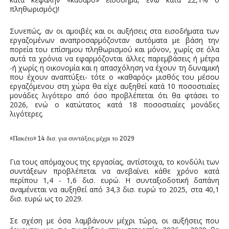
πληθωρισμός)!
Συνεπώς, αν οι αμοιβές και οι αυξήσεις στα εισοδήματα των
εργαζομένων αναπροσαρμόζονταν αυτόματα με βάση την
πορεία του επίσημου πληθωρισμού και μόνον, χωρίς σε όλα
αυτά τα χρόνια να εφαρμόζονται άλλες παρεμβάσεις ή μέτρα
-ή χωρίς η οικονομία και η απασχόληση να έχουν τη δυναμική
που έχουν αναπτύξει- τότε ο «καθαρός» μισθός του μέσου
εργαζόμενου στη χώρα θα είχε αυξηθεί κατά 10 ποσοστιαίες
μονάδες λιγότερο από όσο προβλέπεται ότι θα φτάσει το
2026, ενώ ο κατώτατος κατά 18 ποσοστιαίες μονάδες
λιγότερες.
«Πακέτο» 14 δισ. για συντάξεις μέχρι το 2029
Για τους απόμαχους της εργασίας, αντίστοιχα, το κονδύλι των
συντάξεων προβλέπεται να ανεβαίνει κάθε χρόνο κατά
περίπου 1,4 - 1,6 δισ. ευρώ. Η συνταξιοδοτική δαπάνη
αναμένεται να αυξηθεί από 34,3 δισ. ευρώ το 2025, στα 40,1
δισ. ευρώ ως το 2029.
Σε σχέση με όσα λαμβάνουν μέχρι τώρα, οι αυξήσεις που