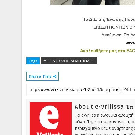
Το Δ.Σ. της Ένωσης Πον
ΕΝΩΣΗ ΠΟΝΤΙΩΝ ΒΡ
Διεύθυνση: Σπ.Λο
www.
Ακολουθήστε μας στο F
Tags
# ΠΟΛΙΤΙΣΜΟΣ-ΑΘΛΗΤΙΣΜΟΣ
Share This
About e-Vrilissa Τα
Το e-vrilissia είναι μια ανοι
μόνο. Τηρεί τους κανόνες πρ
περιεχόμενο κάθε ανάρτησης α
αναφέρει το ονοματεπώνυμό τ