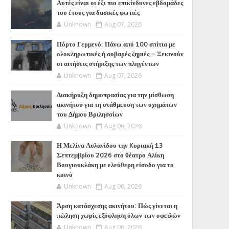
Αυτές είναι οι έξι πιο επικίνδυνες εβδομάδες
του έτους για δασικές φωτιές
Unknown
Aug 07, 2026
Πόρτο Γερμενό: Πάνω από 100 σπίτια με
ολοκληρωτικές ή σοβαρές ζημιές – Ξεκινούν
οι αιτήσεις στήριξης των πληγέντων
Unknown
Aug 07, 2026
Διακήρυξη δημοπρασίας για την μίσθωση
ακινήτου για τη στάθμευση των οχημάτων
του Δήμου Βριλησσίων
Unknown
Aug 06, 2026
Η Μελίνα Ασλανίδου την Kυριακή 13
Σεπτεμβρίου 2026 στο θέατρο Αλίκη
Βουγιουκλάκη με ελεύθερη είσοδο για το
κοινό
Unknown
Aug 06, 2026
Άρση κατάσχεσης ακινήτου: Πώς γίνεται η
πώληση χωρίς εξόφληση όλων των οφειλών
Unknown
Aug 06, 2026