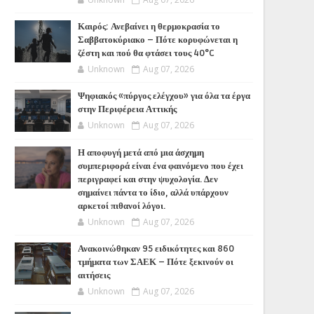
Καιρός: Ανεβαίνει η θερμοκρασία το
Σαββατοκύριακο – Πότε κορυφώνεται η
ζέστη και πού θα φτάσει τους 40°C
Unknown
Aug 07, 2026
Ψηφιακός «πύργος ελέγχου» για όλα τα έργα
στην Περιφέρεια Αττικής
Unknown
Aug 07, 2026
Η αποφυγή μετά από μια άσχημη
συμπεριφορά είναι ένα φαινόμενο που έχει
περιγραφεί και στην ψυχολογία. Δεν
σημαίνει πάντα το ίδιο, αλλά υπάρχουν
αρκετοί πιθανοί λόγοι.
Unknown
Aug 07, 2026
Ανακοινώθηκαν 95 ειδικότητες και 860
τμήματα των ΣΑΕΚ – Πότε ξεκινούν οι
αιτήσεις
Unknown
Aug 07, 2026