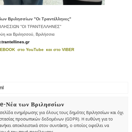
τίων Βριλησσίων "Οι Τραντέλληνες"
ΙΛΗΣΣΙΩΝ "ΟΙ ΤΡΑΝΤΕΛΛΗΝΕΣ"
ύη και Βριλησσού, Βριλήσσια
trantellines.gr
ACEBOOK
στο YouTube
και στο VIBER
 e-Νέα των Βριλησσίων
χτή σελίδα ενημέρωσης για όλους τους δημότες Βριλησσίων και όχι
οστασίας προσωπικών δεδομένων (GDPR). Η ευθύνη για το
νήκει αποκλειστικά στον συντάκτη, ο οποίος οφείλει να
ου ή την πηγή προέλευσης.