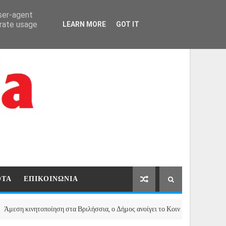
ΑΡΧΙΚΗ
ΕΠΙΚΟΙΝΩΝΙΑ
user-agent
erate usage
LEARN MORE
GOT IT
ΟΤΑ
ΕΠΙΚΟΙΝΩΝΙΑ
ητοποίηση στα Βριλήσσια, ο Δήμος ανοίγει το Κοινωνικό Παντοπωλείο για το