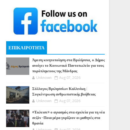
ΕΠΙΚΑΙΡΟΤΗΤΑ
Άμεση κινητοποίηση στα Βριλήσσια, ο Δήμος
ανοίγει το Κοινωνικό Παντοπωλείο για τους
πυρόπληκτους της Μάνδρας
Unknown
Aug 07, 2026
Σύλλογος Βριλησσίων Καλλινίκη :
Συγκέντρωση ανθρωπιστικής βοήθειας
Unknown
Aug 07, 2026
«Έκλεισε» ο αγιασμός στα σχολεία για τη νέα
σεζόν -Ποια μέρα γυρίζουν οι μαθητές στα
θρανία
Unknown
Aug 07, 2026