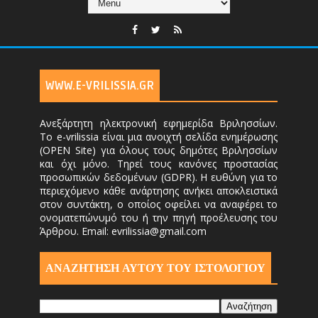
WWW.E-VRILISSIA.GR
Ανεξάρτητη ηλεκτρονική εφημερίδα Βριλησσίων.
Το e-vrilissia είναι μια ανοιχτή σελίδα ενημέρωσης
(OPEN Site) για όλους τους δημότες Βριλησσίων
και όχι μόνο. Τηρεί τους κανόνες προστασίας
προσωπικών δεδομένων (GDPR). Η ευθύνη για το
περιεχόμενο κάθε ανάρτησης ανήκει αποκλειστικά
στον συντάκτη, ο οποίος οφείλει να αναφέρει το
ονοματεπώνυμό του ή την πηγή προέλευσης του
Άρθρου. Email: evrilissia@gmail.com
ΑΝΑΖΗΤΗΣΗ ΑΥΤΟΎ ΤΟΥ ΙΣΤΟΛΟΓΙΟΥ