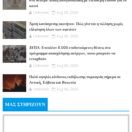
στο θέατρο Αλίκη Βουγιουκλάκη με ελεύθερη είσοδο για το
κοινό
Unknown
Aug 06, 2026
Άρση κατάσχεσης ακινήτου: Πώς γίνεται η πώληση χωρίς
εξόφληση όλων των οφειλών
Unknown
Aug 06, 2026
ΔΥΠΑ: Επιπλέον 8.000 επιδοτούμενες θέσεις στο
πρόγραμμα απασχόλησης ανέργων, ποιοι μπορούν να
ενταχθούν
Unknown
Aug 06, 2026
Πολύ υψηλός κίνδυνος εκδήλωσης πυρκαγιάς σήμερα σε
Αττική, Εύβοια και Βοιωτία
Unknown
Aug 06, 2026
ΜΑΣ ΣΤΗΡΙΖΟΥΝ