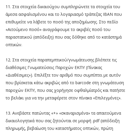
11. Στα στοιχεία δικαιούχου συμπληρώνετε τα στοιχεία του
άμεσα ασφαλισμένου και το λογαριασμό τράπεζας ΙΒΑΝ που
επιθυμείτε να λάβετε το ποσό της αποζημίωσης. Στο πεδίο
«Αιτούμενο ποσό» αναγράφουμε το ακριβές ποσό του
παραστατικού (απόδειξη) που σας δόθηκε από το κατάστημά
οπτικών.
12. Στα στοιχεία παραπεμπτικού/γνωμάτευσης βλέπετε τις
διαθέσιμες Γνωματεύσεις Παροχών ΕΚΠΥ (Πίνακας
«Διαθέσιμες»). Επιλέξτε τον αριθμό που συμπίπτει με αυτόν
που βρίσκεται κάτω ακριβώς από το barcode στη γνωμάτευση
παροχών ΕΚΠΥ, που σας χορήγησε οφθαλμίατρός και πατήστε
το βελάκι για να την μεταφέρετε στον πίνακα «Επιλεγμένες».
13. Ανεβάστε πατώντας «+» «σκαναρισμένα» τα απαιτούμενα
δικαιολογητικά που σας ζητούνται σε μορφή .pdf (απόδειξη
πληρωμής, βεβαίωση του καταστήματος οπτικών, πρώτη