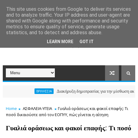
This site uses cookies from Google to deliver its services
and to analyze traffic. Your IP address and user-agent are
shared with Google along with performance and security
metrics to ensure quality of service, generate usage
statistics, and to detect and address abuse.
LEARN MORE
GOT IT
Διακήρυξη δημοπρασίας για την μίσθωση ακινήτου για
ΒΡΙΛΗΣΣΙΑ
Home
ΑΣΦΑΛΕΙΑ-ΥΓΕΙΑ
Γυαλιά οράσεως και φακοί επαφής: Τι
ποσό δικαιούστε από τον ΕΟΠΥΥ, πώς γίνεται η αίτηση
Γυαλιά οράσεως και φακοί επαφής: Τι ποσό