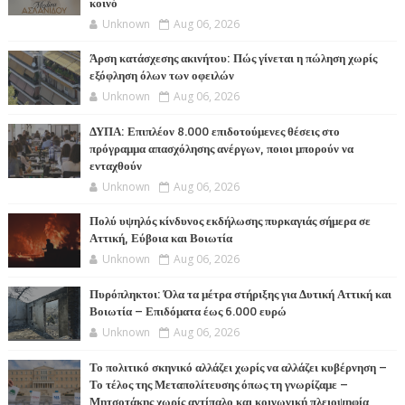
κοινό
Unknown
Aug 06, 2026
Άρση κατάσχεσης ακινήτου: Πώς γίνεται η πώληση χωρίς
εξόφληση όλων των οφειλών
Unknown
Aug 06, 2026
ΔΥΠΑ: Επιπλέον 8.000 επιδοτούμενες θέσεις στο
πρόγραμμα απασχόλησης ανέργων, ποιοι μπορούν να
ενταχθούν
Unknown
Aug 06, 2026
Πολύ υψηλός κίνδυνος εκδήλωσης πυρκαγιάς σήμερα σε
Αττική, Εύβοια και Βοιωτία
Unknown
Aug 06, 2026
Πυρόπληκτοι: Όλα τα μέτρα στήριξης για Δυτική Αττική και
Βοιωτία – Επιδόματα έως 6.000 ευρώ
Unknown
Aug 06, 2026
Το πολιτικό σκηνικό αλλάζει χωρίς να αλλάζει κυβέρνηση –
Το τέλος της Μεταπολίτευσης όπως τη γνωρίζαμε –
Μητσοτάκης χωρίς αντίπαλο και κοινωνική πλειοψηφία