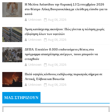
Η Μελίνα Ασλανίδου την Kυριακή 13 Σεπτεμβρίου 2026
στο θέατρο Αλίκη Βουγιουκλάκη με ελεύθερη είσοδο για το
κοινό
Unknown
Aug 06, 2026
Άρση κατάσχεσης ακινήτου: Πώς γίνεται η πώληση χωρίς
εξόφληση όλων των οφειλών
Unknown
Aug 06, 2026
ΔΥΠΑ: Επιπλέον 8.000 επιδοτούμενες θέσεις στο
πρόγραμμα απασχόλησης ανέργων, ποιοι μπορούν να
ενταχθούν
Unknown
Aug 06, 2026
Πολύ υψηλός κίνδυνος εκδήλωσης πυρκαγιάς σήμερα σε
Αττική, Εύβοια και Βοιωτία
Unknown
Aug 06, 2026
ΜΑΣ ΣΤΗΡΙΖΟΥΝ