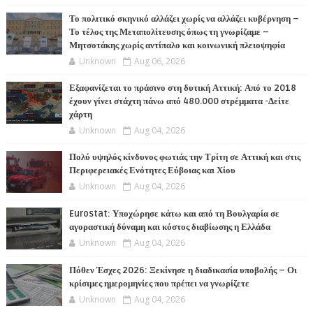
Το πολιτικό σκηνικό αλλάζει χωρίς να αλλάζει κυβέρνηση –
Το τέλος της Μεταπολίτευσης όπως τη γνωρίζαμε –
Μητσοτάκης χωρίς αντίπαλο και κοινωνική πλειοψηφία
Unknown
Aug 06, 2026
Εξαφανίζεται το πράσινο στη δυτική Αττική: Από το 2018
έχουν γίνει στάχτη πάνω από 480.000 στρέμματα -Δείτε
χάρτη
Unknown
Aug 04, 2026
Πολύ υψηλός κίνδυνος φωτιάς την Τρίτη σε Αττική και στις
Περιφερειακές Ενότητες Εύβοιας και Χίου
Unknown
Aug 04, 2026
Eurostat: Υποχώρησε κάτω και από τη Βουλγαρία σε
αγοραστική δύναμη και κόστος διαβίωσης η Ελλάδα
Unknown
Aug 04, 2026
Πόθεν Έσχες 2026: Ξεκίνησε η διαδικασία υποβολής – Οι
κρίσιμες ημερομηνίες που πρέπει να γνωρίζετε
Unknown
Aug 04, 2026