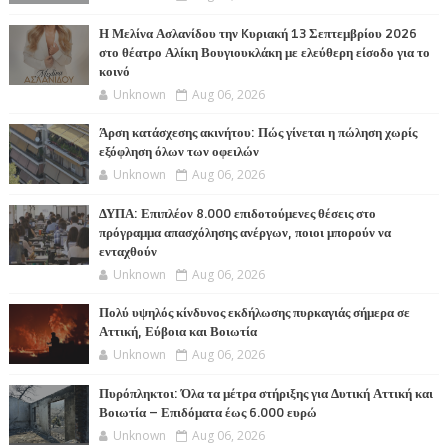
Η Μελίνα Ασλανίδου την Kυριακή 13 Σεπτεμβρίου 2026
στο θέατρο Αλίκη Βουγιουκλάκη με ελεύθερη είσοδο για το
κοινό
Unknown
Aug 06, 2026
Άρση κατάσχεσης ακινήτου: Πώς γίνεται η πώληση χωρίς
εξόφληση όλων των οφειλών
Unknown
Aug 06, 2026
ΔΥΠΑ: Επιπλέον 8.000 επιδοτούμενες θέσεις στο
πρόγραμμα απασχόλησης ανέργων, ποιοι μπορούν να
ενταχθούν
Unknown
Aug 06, 2026
Πολύ υψηλός κίνδυνος εκδήλωσης πυρκαγιάς σήμερα σε
Αττική, Εύβοια και Βοιωτία
Unknown
Aug 06, 2026
Πυρόπληκτοι: Όλα τα μέτρα στήριξης για Δυτική Αττική και
Βοιωτία – Επιδόματα έως 6.000 ευρώ
Unknown
Aug 06, 2026