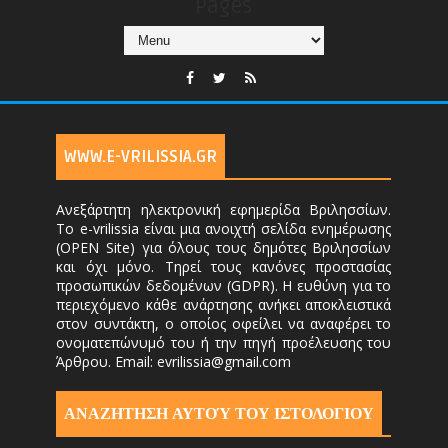
Pages
WWW.E-VRILISSIA.GR
Ανεξάρτητη ηλεκτρονική εφημερίδα Βριλησσίων.
Το e-vrilissia είναι μια ανοιχτή σελίδα ενημέρωσης
(OPEN Site) για όλους τους δημότες Βριλησσίων
και όχι μόνο. Τηρεί τους κανόνες προστασίας
προσωπικών δεδομένων (GDPR). Η ευθύνη για το
περιεχόμενο κάθε ανάρτησης ανήκει αποκλειστικά
στον συντάκτη, ο οποίος οφείλει να αναφέρει το
ονοματεπώνυμό του ή την πηγή προέλευσης του
Άρθρου. Email: evrilissia@gmail.com
ΑΝΑΖΗΤΗΣΗ ΑΥΤΟΎ ΤΟΥ ΙΣΤΟΛΟΓΙΟΥ