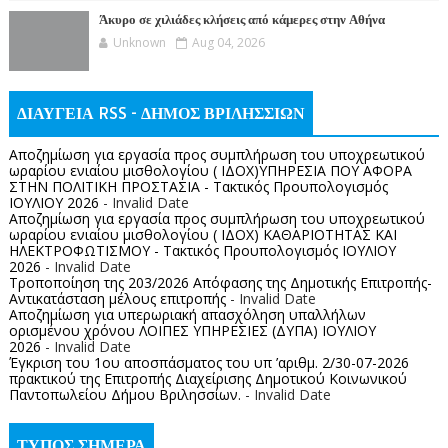
Άκυρο σε χιλιάδες κλήσεις από κάμερες στην Αθήνα
Unknown
Aug 04, 2026
ΔΙΑΥΓΕΙΑ RSS - ΔΗΜΟΣ ΒΡΙΛΗΣΣΙΩΝ
Αποζημίωση για εργασία προς συμπλήρωση του υποχρεωτικού
ωραρίου ενιαίου μισθολογίου ( ΙΔΟΧ)ΥΠΗΡΕΣΙΑ ΠΟΥ ΑΦΟΡΑ
ΣΤΗΝ ΠΟΛΙΤΙΚΗ ΠΡΟΣΤΑΣΙΑ - Τακτικός Προυπολογισμός
ΙΟΥΛΙΟΥ 2026
- Invalid Date
Αποζημίωση για εργασία προς συμπλήρωση του υποχρεωτικού
ωραρίου ενιαίου μισθολογίου ( ΙΔΟΧ) ΚΑΘΑΡΙΟΤΗΤΑΣ ΚΑΙ
ΗΛΕΚΤΡΟΦΩΤΙΣΜΟΥ - Τακτικός Προυπολογισμός ΙΟΥΛΙΟΥ
2026
- Invalid Date
Τροποποίηση της 203/2026 Απόφασης της Δημοτικής Επιτροπής-
Αντικατάσταση μέλους επιτροπής
- Invalid Date
Αποζημίωση για υπερωριακή απασχόληση υπαλλήλων
ορισμένου χρόνου ΛΟΙΠΕΣ ΥΠΗΡΕΣΙΕΣ (ΔΥΠΑ) ΙΟΥΛΙΟΥ
2026
- Invalid Date
Έγκριση του 1ου αποσπάσματος του υπ ’αριθμ. 2/30-07-2026
πρακτικού της Επιτροπής Διαχείρισης Δημοτικού Κοινωνικού
Παντοπωλείου Δήμου Βριλησσίων.
- Invalid Date
ΤΥΠΟΣ ΣΗΜΕΡΑ