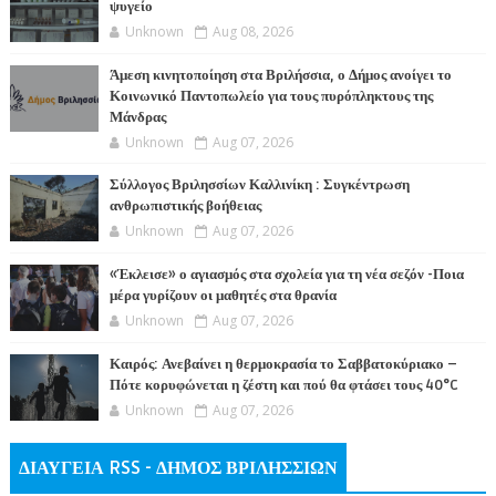
ψυγείο
Unknown
Aug 08, 2026
Άμεση κινητοποίηση στα Βριλήσσια, ο Δήμος ανοίγει το
Κοινωνικό Παντοπωλείο για τους πυρόπληκτους της
Μάνδρας
Unknown
Aug 07, 2026
Σύλλογος Βριλησσίων Καλλινίκη : Συγκέντρωση
ανθρωπιστικής βοήθειας
Unknown
Aug 07, 2026
«Έκλεισε» ο αγιασμός στα σχολεία για τη νέα σεζόν -Ποια
μέρα γυρίζουν οι μαθητές στα θρανία
Unknown
Aug 07, 2026
Καιρός: Ανεβαίνει η θερμοκρασία το Σαββατοκύριακο –
Πότε κορυφώνεται η ζέστη και πού θα φτάσει τους 40°C
Unknown
Aug 07, 2026
ΔΙΑΥΓΕΙΑ RSS - ΔΗΜΟΣ ΒΡΙΛΗΣΣΙΩΝ