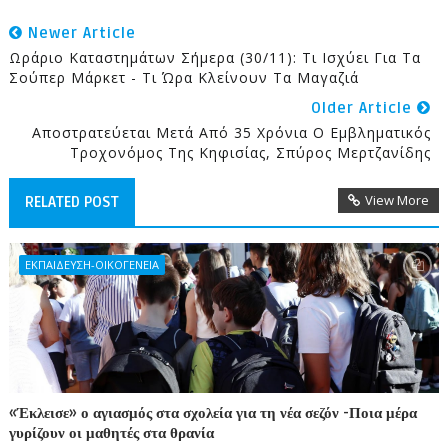
Newer Article
Ωράριο Καταστημάτων Σήμερα (30/11): Τι Ισχύει Για Τα
Σούπερ Μάρκετ - Τι Ώρα Κλείνουν Τα Μαγαζιά
Older Article
Αποστρατεύεται Μετά Από 35 Χρόνια Ο Εμβληματικός
Τροχονόμος Της Κηφισίας, Σπύρος Μερτζανίδης
View More
RELATED POST
ΕΚΠΑΙΔΕΥΣΗ-ΟΙΚΟΓΕΝΕΙΑ
«Έκλεισε» ο αγιασμός στα σχολεία για τη νέα σεζόν -Ποια μέρα
γυρίζουν οι μαθητές στα θρανία