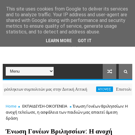
This site uses cookies from Google to deliver its services
and to analyze traffic. Your IP address and user-agent are
shared with Google along with performance and security
metrics to ensure quality of service, generate usage
statistics, and to detect and address abuse.
LEARN MORE
GOT IT
των συμπολιτών μας στην Δυτική Αττική
Επιστολή κατοίκων 
ΑΠΟΨΕΙΣ
Home
ΕΚΠΑΙΔΕΥΣΗ-ΟΙΚΟΓΕΝΕΙΑ
Ένωση Γονέων Βριλησσίων: Η
ανοχή τελείωσε, η ασφάλεια των παιδιών μας απαιτεί άμεση
δράση
Ένωση Γονέων Βριλησσίων: Η ανοχή