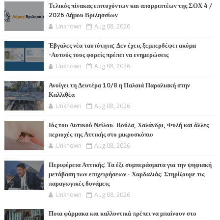
Τελικός πίνακας επιτυχόντων και απορριπτέων της ΣΟΧ 4 /
2026 Δήμου Βριλησσίων
Unknown
Aug 08, 2026
Έβγαλες νέα ταυτότητα; Δεν έχεις ξεμπερδέψει ακόμα
-Αυτούς τους φορείς πρέπει να ενημερώσεις
Unknown
Aug 08, 2026
Ανοίγει τη Δευτέρα 10/8 η Παλαιά Παραλιακή στην
Καλλιθέα
Unknown
Aug 08, 2026
Ιός του Δυτικού Νείλου: Βούλα, Χαλάνδρι, Φυλή και άλλες
περιοχές της Αττικής στο μικροσκόπιο
Unknown
Aug 08, 2026
Περιφέρεια Αττικής: Τα έξι συμπεράσματα για την ψηφιακή
μετάβαση των επιχειρήσεων - Χαρδαλιάς: Στηρίζουμε τις
παραγωγικές δυνάμεις
Unknown
Aug 08, 2026
Ποια φάρμακα και καλλυντικά πρέπει να μπαίνουν στο