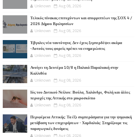
Unknown
Aug 08, 2026
Τελικός πίνακας επιτυχόντων και απορριπτέων της ΣΟΧ 4 /
2026 Δήμου Βριλησσίων
Unknown
Aug 08, 2026
Έβγαλες νέα ταυτότητα; Δεν έχεις ξεμπερδέψει ακόμα
-Αυτούς τους φορείς πρέπει να ενημερώσεις
Unknown
Aug 08, 2026
Ανοίγει τη Δευτέρα 10/8 η Παλαιά Παραλιακή στην
Καλλιθέα
Unknown
Aug 08, 2026
Ιός του Δυτικού Νείλου: Βούλα, Χαλάνδρι, Φυλή και άλλες
περιοχές της Αττικής στο μικροσκόπιο
Unknown
Aug 08, 2026
Περιφέρεια Αττικής: Τα έξι συμπεράσματα για την ψηφιακή
μετάβαση των επιχειρήσεων - Χαρδαλιάς: Στηρίζουμε τις
παραγωγικές δυνάμεις
Unknown
Aug 08, 2026