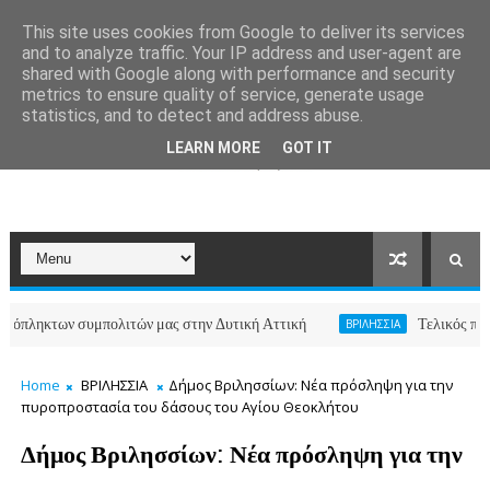
This site uses cookies from Google to deliver its services
and to analyze traffic. Your IP address and user-agent are
shared with Google along with performance and security
metrics to ensure quality of service, generate usage
statistics, and to detect and address abuse.
LEARN MORE
GOT IT
κτων συμπολιτών μας στην Δυτική Αττική
Τελικός πίνακας 
ΒΡΙΛΗΣΣΙΑ
Home
ΒΡΙΛΗΣΣΙΑ
Δήμος Βριλησσίων: Νέα πρόσληψη για την
πυροπροστασία του δάσους του Αγίου Θεοκλήτου
Δήμος Βριλησσίων: Νέα πρόσληψη για την