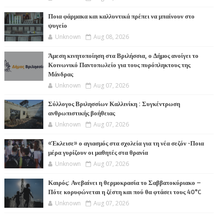
Ποια φάρμακα και καλλυντικά πρέπει να μπαίνουν στο
ψυγείο
Unknown
Aug 08, 2026
Άμεση κινητοποίηση στα Βριλήσσια, ο Δήμος ανοίγει το
Κοινωνικό Παντοπωλείο για τους πυρόπληκτους της
Μάνδρας
Unknown
Aug 07, 2026
Σύλλογος Βριλησσίων Καλλινίκη : Συγκέντρωση
ανθρωπιστικής βοήθειας
Unknown
Aug 07, 2026
«Έκλεισε» ο αγιασμός στα σχολεία για τη νέα σεζόν -Ποια
μέρα γυρίζουν οι μαθητές στα θρανία
Unknown
Aug 07, 2026
Καιρός: Ανεβαίνει η θερμοκρασία το Σαββατοκύριακο –
Πότε κορυφώνεται η ζέστη και πού θα φτάσει τους 40°C
Unknown
Aug 07, 2026