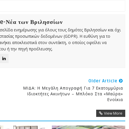
 e-Νέα των Βριλησσίων
χτή σελίδα ενημέρωσης για όλους τους δημότες Βριλησσίων και όχι
οστασίας προσωπικών δεδομένων (GDPR). Η ευθύνη για το
νήκει αποκλειστικά στον συντάκτη, ο οποίος οφείλει να
ου ή την πηγή προέλευσης.
Older Article
ΜΙΔΑ: Η Μεγάλη Απογραφή Για 7 Εκατομμύρια
Ιδιοκτήτες Ακινήτων – Μπλόκο Στα «μαύρα»
Ενοίκια
View More