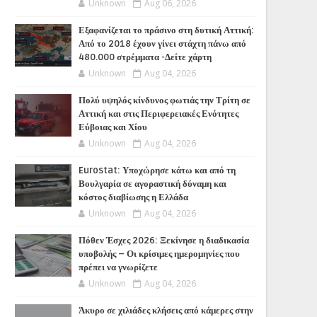
Unknown
Aug 06, 2026
Εξαφανίζεται το πράσινο στη δυτική Αττική:
Από το 2018 έχουν γίνει στάχτη πάνω από
480.000 στρέμματα -Δείτε χάρτη
Unknown
Aug 04, 2026
Πολύ υψηλός κίνδυνος φωτιάς την Τρίτη σε
Αττική και στις Περιφερειακές Ενότητες
Εύβοιας και Χίου
Unknown
Aug 04, 2026
Eurostat: Υποχώρησε κάτω και από τη
Βουλγαρία σε αγοραστική δύναμη και
κόστος διαβίωσης η Ελλάδα
Unknown
Aug 04, 2026
Πόθεν Έσχες 2026: Ξεκίνησε η διαδικασία
υποβολής – Οι κρίσιμες ημερομηνίες που
πρέπει να γνωρίζετε
Unknown
Aug 04, 2026
Άκυρο σε χιλιάδες κλήσεις από κάμερες στην