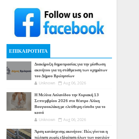
ΕΠΙΚΑΙΡΟΤΗΤΑ
Διακήρυξη δημοπρασίας για την μίσθωση
ακινήτου για τη στάθμευση των οχημάτων
του Δήμου Βριλησσίων
Unknown
Aug 06, 2026
Η Μελίνα Ασλανίδου την Kυριακή 13
Σεπτεμβρίου 2026 στο θέατρο Αλίκη
Βουγιουκλάκη με ελεύθερη είσοδο για το
κοινό
Unknown
Aug 06, 2026
Άρση κατάσχεσης ακινήτου: Πώς γίνεται η
πώληση χωρίς εξόφληση όλων των οφειλών