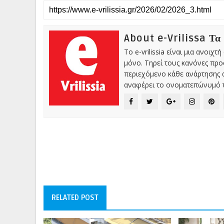
About e-Vrilissa Τα
Το e-vrilissia είναι μια ανοι
μόνο. Τηρεί τους κανόνες πρ
περιεχόμενο κάθε ανάρτησης α
αναφέρει το ονοματεπώνυμό τ
RELATED POST