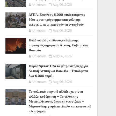
Unknown
Aug 06, 2026
ΔΥΠΑ: Επιπλέον 8.000 επιδοτούμενες
θέσεις στο πρόγραμμα απασχόλησης
ανέργων, ποιοι μπορούν να ενταχθούν
Unknown
Aug 06, 2026
Πολύ υψηλός κίνδυνος εκδήλωσης
πυρκαγιάς σήμερα σε Αττική, Εύβοια και
Βοιωτία
Unknown
Aug 06, 2026
Πυρόπληκτοι: Όλα τα μέτρα στήριξης για
Δυτική Αττική και Βοιωτία – Επιδόματα
έως 6.000 ευρώ
Unknown
Aug 06, 2026
Το πολιτικό σκηνικό αλλάζει χωρίς να
αλλάζει κυβέρνηση – Το τέλος της
Μεταπολίτευσης όπως τη γνωρίζαμε –
Μητσοτάκης χωρίς αντίπαλο και κοινωνική
πλειοψηφία