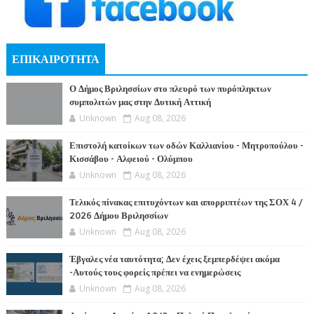
ΕΠΙΚΑΙΡΟΤΗΤΑ
Ο Δήμος Βριλησσίων στο πλευρό των πυρόπληκτων
συμπολιτών μας στην Δυτική Αττική
Unknown
Aug 08, 2026
Επιστολή κατοίκων των οδών Καλλιανίου - Μητροπούλου -
Κισσάβου - Αλφειού - Ολύμπου
Unknown
Aug 08, 2026
Τελικός πίνακας επιτυχόντων και απορριπτέων της ΣΟΧ 4 /
2026 Δήμου Βριλησσίων
Unknown
Aug 08, 2026
Έβγαλες νέα ταυτότητα; Δεν έχεις ξεμπερδέψει ακόμα
-Αυτούς τους φορείς πρέπει να ενημερώσεις
Unknown
Aug 08, 2026