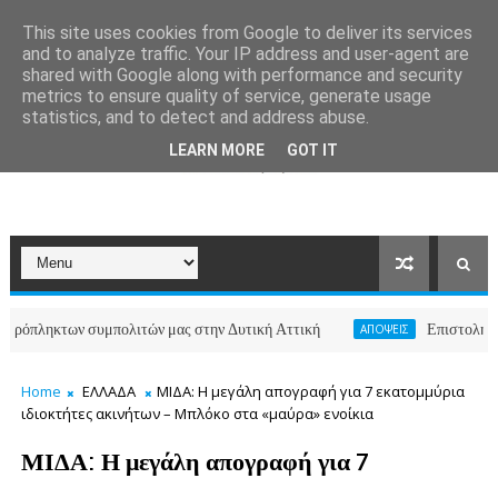
This site uses cookies from Google to deliver its services
and to analyze traffic. Your IP address and user-agent are
shared with Google along with performance and security
metrics to ensure quality of service, generate usage
statistics, and to detect and address abuse.
LEARN MORE
GOT IT
κτων συμπολιτών μας στην Δυτική Αττική
Επιστολή κατοίκων
ΑΠΟΨΕΙΣ
Home
ΕΛΛΑΔΑ
ΜΙΔΑ: Η μεγάλη απογραφή για 7 εκατομμύρια
ιδιοκτήτες ακινήτων – Μπλόκο στα «μαύρα» ενοίκια
ΜΙΔΑ: Η μεγάλη απογραφή για 7