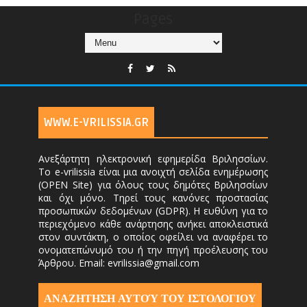
Pages
WWW.E-VRILISSIA.GR
Ανεξάρτητη ηλεκτρονική εφημερίδα Βριλησσίων.
Το e-vrilissia είναι μια ανοιχτή σελίδα ενημέρωσης
(OPEN Site) για όλους τους δημότες Βριλησσίων
και όχι μόνο. Τηρεί τους κανόνες προστασίας
προσωπικών δεδομένων (GDPR). Η ευθύνη για το
περιεχόμενο κάθε ανάρτησης ανήκει αποκλειστικά
στον συντάκτη, ο οποίος οφείλει να αναφέρει το
ονοματεπώνυμό του ή την πηγή προέλευσης του
Άρθρου. Email: evrilissia@gmail.com
ΑΝΑΖΗΤΗΣΗ ΑΥΤΟΎ ΤΟΥ ΙΣΤΟΛΟΓΙΟΥ