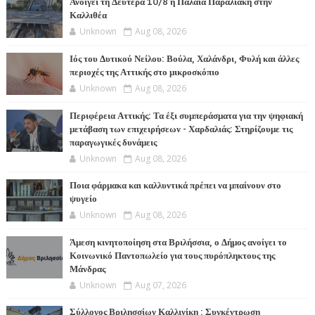
Ανοίγει τη Δευτέρα 10/8 η Παλαιά Παραλιακή στην
Καλλιθέα
Unknown
Aug 08, 2026
Ιός του Δυτικού Νείλου: Βούλα, Χαλάνδρι, Φυλή και άλλες
περιοχές της Αττικής στο μικροσκόπιο
Unknown
Aug 08, 2026
Περιφέρεια Αττικής: Τα έξι συμπεράσματα για την ψηφιακή
μετάβαση των επιχειρήσεων - Χαρδαλιάς: Στηρίζουμε τις
παραγωγικές δυνάμεις
Unknown
Aug 08, 2026
Ποια φάρμακα και καλλυντικά πρέπει να μπαίνουν στο
ψυγείο
Unknown
Aug 08, 2026
Άμεση κινητοποίηση στα Βριλήσσια, ο Δήμος ανοίγει το
Κοινωνικό Παντοπωλείο για τους πυρόπληκτους της
Μάνδρας
Unknown
Aug 07, 2026
Σύλλογος Βριλησσίων Καλλινίκη : Συγκέντρωση