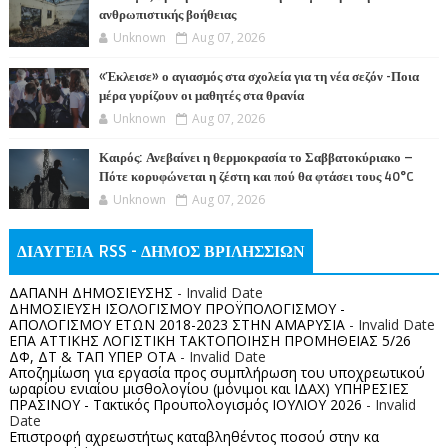
ανθρωπιστικής βοήθειας
Unknown
Aug 07, 2026
«Έκλεισε» ο αγιασμός στα σχολεία για τη νέα σεζόν -Ποια
μέρα γυρίζουν οι μαθητές στα θρανία
Unknown
Aug 07, 2026
Καιρός: Ανεβαίνει η θερμοκρασία το Σαββατοκύριακο –
Πότε κορυφώνεται η ζέστη και πού θα φτάσει τους 40°C
Unknown
Aug 07, 2026
ΔΙΑΥΓΕΙΑ RSS - ΔΗΜΟΣ ΒΡΙΛΗΣΣΙΩΝ
ΔΑΠΑΝΗ ΔΗΜΟΣΙΕΥΣΗΣ
- Invalid Date
ΔΗΜΟΣΙΕΥΣΗ ΙΣΟΛΟΓΙΣΜΟΥ ΠΡΟΫΠΟΛΟΓΙΣΜΟΥ -
ΑΠΟΛΟΓΙΣΜΟΥ ΕΤΩΝ 2018-2023 ΣΤΗΝ ΑΜΑΡΥΣΙΑ
- Invalid Date
ΕΠΑ ΑΤΤΙΚΗΣ ΛΟΓΙΣΤΙΚΗ ΤΑΚΤΟΠΟΙΗΣΗ ΠΡΟΜΗΘΕΙΑΣ 5/26
ΔΦ, ΔΤ & ΤΑΠ ΥΠΕΡ ΟΤΑ
- Invalid Date
Αποζημίωση για εργασία προς συμπλήρωση του υποχρεωτικού
ωραρίου ενιαίου μισθολογίου (μόνιμοι και ΙΔΑΧ) ΥΠΗΡΕΣΙΕΣ
ΠΡΑΣΙΝΟΥ - Τακτικός Προυπολογισμός ΙΟΥΛΙΟΥ 2026
- Invalid
Date
Επιστροφή αχρεωστήτως καταβληθέντος ποσoύ στην κα