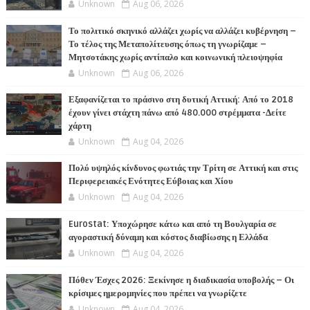
Unknown
Aug 06, 2026
Το πολιτικό σκηνικό αλλάζει χωρίς να αλλάζει κυβέρνηση –
Το τέλος της Μεταπολίτευσης όπως τη γνωρίζαμε –
Μητσοτάκης χωρίς αντίπαλο και κοινωνική πλειοψηφία
Unknown
Aug 06, 2026
Εξαφανίζεται το πράσινο στη δυτική Αττική: Από το 2018
έχουν γίνει στάχτη πάνω από 480.000 στρέμματα -Δείτε
χάρτη
Unknown
Aug 04, 2026
Πολύ υψηλός κίνδυνος φωτιάς την Τρίτη σε Αττική και στις
Περιφερειακές Ενότητες Εύβοιας και Χίου
Unknown
Aug 04, 2026
Eurostat: Υποχώρησε κάτω και από τη Βουλγαρία σε
αγοραστική δύναμη και κόστος διαβίωσης η Ελλάδα
Unknown
Aug 04, 2026
Πόθεν Έσχες 2026: Ξεκίνησε η διαδικασία υποβολής – Οι
κρίσιμες ημερομηνίες που πρέπει να γνωρίζετε
Unknown
Aug 04, 2026