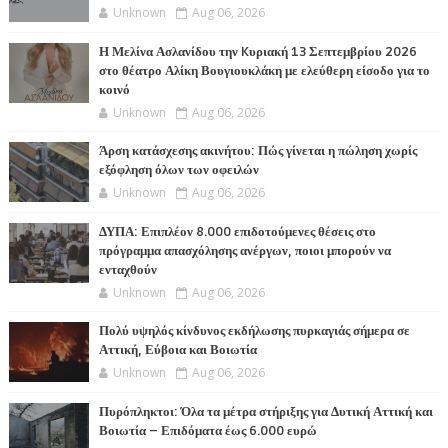
Unknown
Aug 06, 2026
Η Μελίνα Ασλανίδου την Kυριακή 13 Σεπτεμβρίου 2026
στο θέατρο Αλίκη Βουγιουκλάκη με ελεύθερη είσοδο για το
κοινό
Unknown
Aug 06, 2026
Άρση κατάσχεσης ακινήτου: Πώς γίνεται η πώληση χωρίς
εξόφληση όλων των οφειλών
Unknown
Aug 06, 2026
ΔΥΠΑ: Επιπλέον 8.000 επιδοτούμενες θέσεις στο
πρόγραμμα απασχόλησης ανέργων, ποιοι μπορούν να
ενταχθούν
Unknown
Aug 06, 2026
Πολύ υψηλός κίνδυνος εκδήλωσης πυρκαγιάς σήμερα σε
Αττική, Εύβοια και Βοιωτία
Unknown
Aug 06, 2026
Πυρόπληκτοι: Όλα τα μέτρα στήριξης για Δυτική Αττική και
Βοιωτία – Επιδόματα έως 6.000 ευρώ