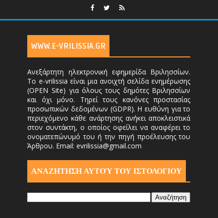
WWW.E-VRILISSIA.GR
Ανεξάρτητη ηλεκτρονική εφημερίδα Βριλησσίων.
Το e-vrilissia είναι μια ανοιχτή σελίδα ενημέρωσης
(OPEN Site) για όλους τους δημότες Βριλησσίων
και όχι μόνο. Τηρεί τους κανόνες προστασίας
προσωπικών δεδομένων (GDPR). Η ευθύνη για το
περιεχόμενο κάθε ανάρτησης ανήκει αποκλειστικά
στον συντάκτη, ο οποίος οφείλει να αναφέρει το
ονοματεπώνυμό του ή την πηγή προέλευσης του
Άρθρου. Email: evrilissia@gmail.com
ΑΝΑΖΗΤΗΣΗ ΑΥΤΟΎ ΤΟΥ ΙΣΤΟΛΟΓΙΟΥ