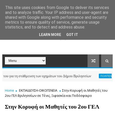
This site uses cookies from Google to deliver its services
and to analyze traffic. Your IP address and user-agent are
shared with Google along with performance and security
metrics to ensure quality of service, generate usage
statistics, and to detect and address abuse.
LEARN MORE
GOT IT
 τη στάθμευση των οχημάτων του Δήμου Βριλησσίων
ΠΟΛΙΤΙΣΜΟΣ-ΑΘΛΗΤΙΣ
Home
ΕΚΠΑΙΔΕΥΣΗ-ΟΙΚΟΓΕΝΕΙΑ
Στην Κορυφή οι Μαθητές του
2ου ΓΕΛ Βριλησσίων σε Τένις, Ξιφασκία και Ποδόσφαιρο
Στην Κορυφή οι Μαθητές του 2ου ΓΕΛ