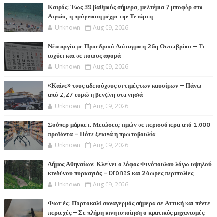
Καιρός: Έως 39 βαθμούς σήμερα, μελτέμια 7 μποφόρ στο
Αιγαίο, η πρόγνωση μέχρι την Τετάρτη
Unknown
Aug 09, 2026
Νέα αργία με Προεδρικό Διάταγμα η 26η Οκτωβρίου – Τι
ισχύει και σε ποιους αφορά
Unknown
Aug 09, 2026
«Καίνε» τους αδειούχους οι τιμές των καυσίμων – Πάνω
από 2,27 ευρώ η βενζίνη στα νησιά
Unknown
Aug 09, 2026
Σούπερ μάρκετ: Μειώσεις τιμών σε περισσότερα από 1.000
προϊόντα – Πότε ξεκινά η πρωτοβουλία
Unknown
Aug 09, 2026
Δήμος Αθηναίων: Κλείνει ο λόφος Φινόπουλου λόγω υψηλού
κινδύνου πυρκαγιάς – Drones και 24ωρες περιπολίες
Unknown
Aug 09, 2026
Φωτιές: Πορτοκαλί συναγερμός σήμερα σε Αττική και πέντε
περιοχές – Σε πλήρη κινητοποίηση ο κρατικός μηχανισμός