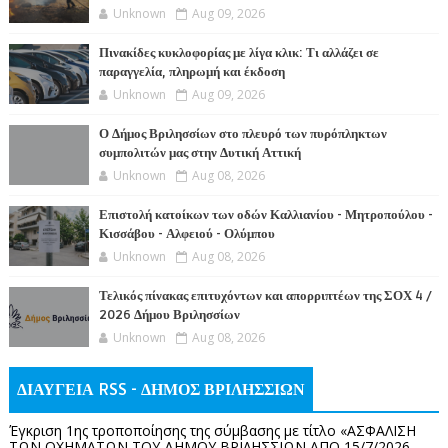
Unknown
Aug 09, 2026
Πινακίδες κυκλοφορίας με λίγα κλικ: Τι αλλάζει σε
παραγγελία, πληρωμή και έκδοση
Unknown
Aug 09, 2026
Ο Δήμος Βριλησσίων στο πλευρό των πυρόπληκτων
συμπολιτών μας στην Δυτική Αττική
Unknown
Aug 08, 2026
Επιστολή κατοίκων των οδών Καλλιανίου - Μητροπούλου -
Κισσάβου - Αλφειού - Ολύμπου
Unknown
Aug 08, 2026
Τελικός πίνακας επιτυχόντων και απορριπτέων της ΣΟΧ 4 /
2026 Δήμου Βριλησσίων
Unknown
Aug 08, 2026
ΔΙΑΥΓΕΙΑ RSS - ΔΗΜΟΣ ΒΡΙΛΗΣΣΙΩΝ
Έγκριση 1ης τροποποίησης της σύμβασης με τίτλο «ΑΣΦΑΛΙΣΗ
ΤΩΝ ΟΧΗΜΑΤΩΝ ΤΟΥ ΔΗΜΟΥ ΒΡΙΛΗΣΣΙΩΝ ΑΠΟ 15/7/2026