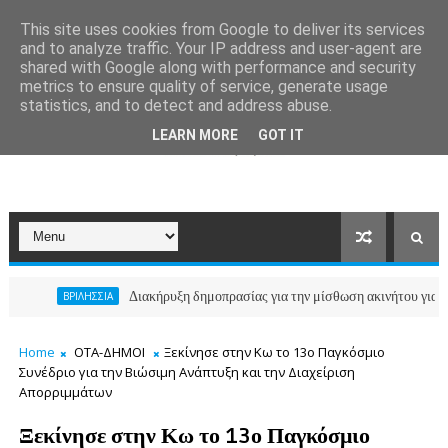
This site uses cookies from Google to deliver its services
and to analyze traffic. Your IP address and user-agent are
shared with Google along with performance and security
metrics to ensure quality of service, generate usage
statistics, and to detect and address abuse.
LEARN MORE
GOT IT
Διακήρυξη δημοπρασίας για την μίσθωση ακινήτου για τη στάθμευση τ
ΣΣΙΑ
Home
ΟΤΑ-ΔΗΜΟΙ
Ξεκίνησε στην Κω το 13ο Παγκόσμιο
Συνέδριο για την Βιώσιμη Ανάπτυξη και την Διαχείριση
Απορριμμάτων
Ξεκίνησε στην Κω το 13ο Παγκόσμιο