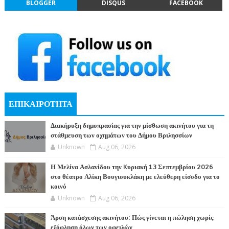
BLOGGER
DISQUS
FACEBOOK
ΕΠΙΚΑΙΡΟΤΗΤΑ
Διακήρυξη δημοπρασίας για την μίσθωση ακινήτου για τη
στάθμευση των οχημάτων του Δήμου Βριλησσίων
Unknown
Aug 06, 2026
Η Μελίνα Ασλανίδου την Kυριακή 13 Σεπτεμβρίου 2026
στο θέατρο Αλίκη Βουγιουκλάκη με ελεύθερη είσοδο για το
κοινό
Unknown
Aug 06, 2026
Άρση κατάσχεσης ακινήτου: Πώς γίνεται η πώληση χωρίς
εξόφληση όλων των οφειλών