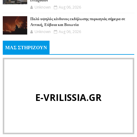
ενταχθούν
Unknown
Aug 06, 2026
Πολύ υψηλός κίνδυνος εκδήλωσης πυρκαγιάς σήμερα σε
Αττική, Εύβοια και Βοιωτία
Unknown
Aug 06, 2026
ΜΑΣ ΣΤΗΡΙΖΟΥΝ
E-VRILISSIA.GR