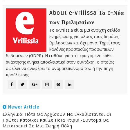
About e-Vrilissa Τα e-Νέα
των Βριλησσίων
Το e-vrilissia είναι μια ανοιχτή σελίδα
ενημέρωσης για όλους τους δημότες
Βριλησσίων και όχι μόνο. Τηρεί τους
κανόνες προστασίας προσωπικών
δεδομένων (GDPR). Η ευθύνη για το περιεχόμενο κάθε
ανάρτησης ανήκει αποκλειστικά στον συντάκτη, ο οποίος
οφείλει να αναφέρει το ονοματεπώνυμό του ή την πηγή
προέλευσης.
Newer Article
Ελληνικό: Πότε Θα Αρχίσουν Να Εγκαθίστανται Οι
Πρώτοι Κάτοικοι Και Σε Ποια Κτίρια -Σύντομα Θα
Μετατραπεί Σε Μια Ζωηρή Πόλη