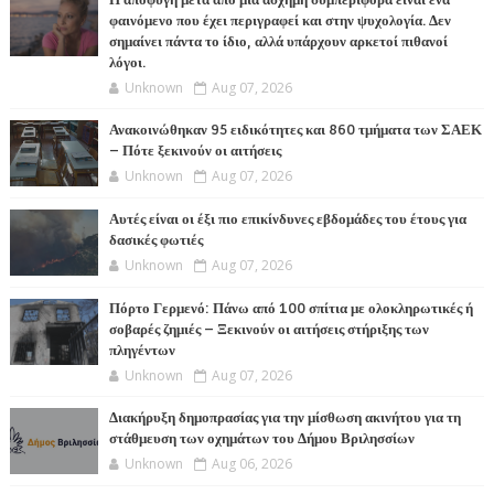
φαινόμενο που έχει περιγραφεί και στην ψυχολογία. Δεν
σημαίνει πάντα το ίδιο, αλλά υπάρχουν αρκετοί πιθανοί
λόγοι.
Unknown
Aug 07, 2026
Ανακοινώθηκαν 95 ειδικότητες και 860 τμήματα των ΣΑΕΚ
– Πότε ξεκινούν οι αιτήσεις
Unknown
Aug 07, 2026
Αυτές είναι οι έξι πιο επικίνδυνες εβδομάδες του έτους για
δασικές φωτιές
Unknown
Aug 07, 2026
Πόρτο Γερμενό: Πάνω από 100 σπίτια με ολοκληρωτικές ή
σοβαρές ζημιές – Ξεκινούν οι αιτήσεις στήριξης των
πληγέντων
Unknown
Aug 07, 2026
Διακήρυξη δημοπρασίας για την μίσθωση ακινήτου για τη
στάθμευση των οχημάτων του Δήμου Βριλησσίων
Unknown
Aug 06, 2026