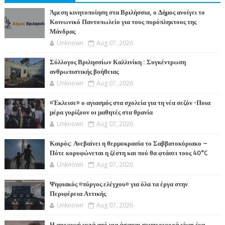
Άμεση κινητοποίηση στα Βριλήσσια, ο Δήμος ανοίγει το
Κοινωνικό Παντοπωλείο για τους πυρόπληκτους της
Μάνδρας
Unknown
Aug 07, 2026
Σύλλογος Βριλησσίων Καλλινίκη : Συγκέντρωση
ανθρωπιστικής βοήθειας
Unknown
Aug 07, 2026
«Έκλεισε» ο αγιασμός στα σχολεία για τη νέα σεζόν -Ποια
μέρα γυρίζουν οι μαθητές στα θρανία
Unknown
Aug 07, 2026
Καιρός: Ανεβαίνει η θερμοκρασία το Σαββατοκύριακο –
Πότε κορυφώνεται η ζέστη και πού θα φτάσει τους 40°C
Unknown
Aug 07, 2026
Ψηφιακός «πύργος ελέγχου» για όλα τα έργα στην
Περιφέρεια Αττικής
Unknown
Aug 07, 2026
Η αποφυγή μετά από μια άσχημη συμπεριφορά είναι ένα