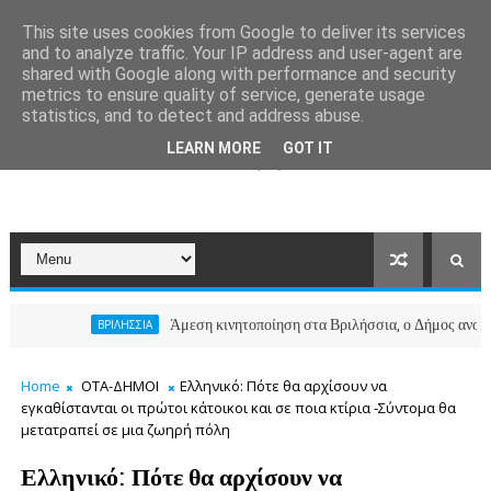
This site uses cookies from Google to deliver its services
and to analyze traffic. Your IP address and user-agent are
shared with Google along with performance and security
metrics to ensure quality of service, generate usage
statistics, and to detect and address abuse.
LEARN MORE
GOT IT
Άμεση κινητοποίηση στα Βριλήσσια, ο Δήμος ανοίγει το Κοινωνικό 
ΙΛΗΣΣΙΑ
Home
ΟΤΑ-ΔΗΜΟΙ
Ελληνικό: Πότε θα αρχίσουν να
εγκαθίστανται οι πρώτοι κάτοικοι και σε ποια κτίρια -Σύντομα θα
μετατραπεί σε μια ζωηρή πόλη
Ελληνικό: Πότε θα αρχίσουν να