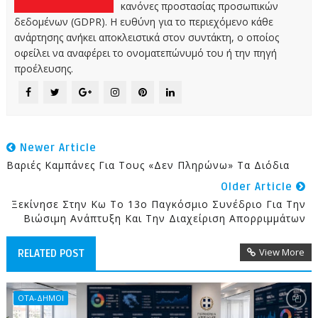
κανόνες προστασίας προσωπικών
δεδομένων (GDPR). Η ευθύνη για το περιεχόμενο κάθε
ανάρτησης ανήκει αποκλειστικά στον συντάκτη, ο οποίος
οφείλει να αναφέρει το ονοματεπώνυμό του ή την πηγή
προέλευσης.
Newer Article
Βαριές Καμπάνες Για Τους «δεν Πληρώνω» Τα Διόδια
Older Article
Ξεκίνησε Στην Κω Το 13ο Παγκόσμιο Συνέδριο Για Την
Βιώσιμη Ανάπτυξη Και Την Διαχείριση Απορριμμάτων
View More
RELATED POST
ΟΤΑ-ΔΗΜΟΙ