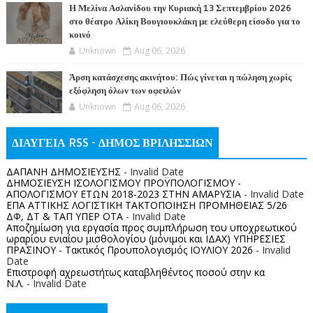
Η Μελίνα Ασλανίδου την Kυριακή 13 Σεπτεμβρίου 2026
στο θέατρο Αλίκη Βουγιουκλάκη με ελεύθερη είσοδο για το
κοινό
Unknown
Aug 06, 2026
Άρση κατάσχεσης ακινήτου: Πώς γίνεται η πώληση χωρίς
εξόφληση όλων των οφειλών
Unknown
Aug 06, 2026
ΔΙΑΥΓΕΙΑ RSS - ΔΗΜΟΣ ΒΡΙΛΗΣΣΙΩΝ
ΔΑΠΑΝΗ ΔΗΜΟΣΙΕΥΣΗΣ
- Invalid Date
ΔΗΜΟΣΙΕΥΣΗ ΙΣΟΛΟΓΙΣΜΟΥ ΠΡΟΫΠΟΛΟΓΙΣΜΟΥ -
ΑΠΟΛΟΓΙΣΜΟΥ ΕΤΩΝ 2018-2023 ΣΤΗΝ ΑΜΑΡΥΣΙΑ
- Invalid Date
ΕΠΑ ΑΤΤΙΚΗΣ ΛΟΓΙΣΤΙΚΗ ΤΑΚΤΟΠΟΙΗΣΗ ΠΡΟΜΗΘΕΙΑΣ 5/26
ΔΦ, ΔΤ & ΤΑΠ ΥΠΕΡ ΟΤΑ
- Invalid Date
Αποζημίωση για εργασία προς συμπλήρωση του υποχρεωτικού
ωραρίου ενιαίου μισθολογίου (μόνιμοι και ΙΔΑΧ) ΥΠΗΡΕΣΙΕΣ
ΠΡΑΣΙΝΟΥ - Τακτικός Προυπολογισμός ΙΟΥΛΙΟΥ 2026
- Invalid
Date
Επιστροφή αχρεωστήτως καταβληθέντος ποσoύ στην κα
Ν.Λ.
- Invalid Date