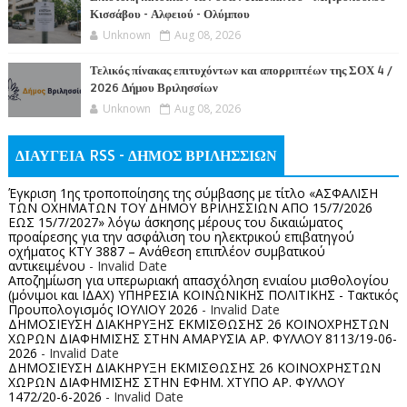
Κισσάβου - Αλφειού - Ολύμπου
Unknown
Aug 08, 2026
Τελικός πίνακας επιτυχόντων και απορριπτέων της ΣΟΧ 4 /
2026 Δήμου Βριλησσίων
Unknown
Aug 08, 2026
ΔΙΑΥΓΕΙΑ RSS - ΔΗΜΟΣ ΒΡΙΛΗΣΣΙΩΝ
Έγκριση 1ης τροποποίησης της σύμβασης με τίτλο «ΑΣΦΑΛΙΣΗ
ΤΩΝ ΟΧΗΜΑΤΩΝ ΤΟΥ ΔΗΜΟΥ ΒΡΙΛΗΣΣΙΩΝ ΑΠΟ 15/7/2026
ΕΩΣ 15/7/2027» λόγω άσκησης μέρους του δικαιώματος
προαίρεσης για την ασφάλιση του ηλεκτρικού επιβατηγού
οχήματος ΚΤΥ 3887 – Ανάθεση επιπλέον συμβατικού
αντικειμένου
- Invalid Date
Αποζημίωση για υπερωριακή απασχόληση ενιαίου μισθολογίου
(μόνιμοι και ΙΔΑΧ) ΥΠΗΡΕΣΙΑ ΚΟΙΝΩΝΙΚΗΣ ΠΟΛΙΤΙΚΗΣ - Τακτικός
Προυπολογισμός ΙΟΥΛΙΟΥ 2026
- Invalid Date
ΔΗΜΟΣΙΕΥΣΗ ΔΙΑΚΗΡΥΞΗΣ ΕΚΜΙΣΘΩΣΗΣ 26 ΚΟΙΝΟΧΡΗΣΤΩΝ
ΧΩΡΩΝ ΔΙΑΦΗΜΙΣΗΣ ΣΤΗΝ ΑΜΑΡΥΣΙΑ ΑΡ. ΦΥΛΛΟΥ 8113/19-06-
2026
- Invalid Date
ΔΗΜΟΣΙΕΥΣΗ ΔΙΑΚΗΡΥΞΗ ΕΚΜΙΣΘΩΣΗΣ 26 ΚΟΙΝΟΧΡΗΣΤΩΝ
ΧΩΡΩΝ ΔΙΑΦΗΜΙΣΗΣ ΣΤΗΝ ΕΦΗΜ. ΧΤΥΠΟ ΑΡ. ΦΥΛΛΟΥ
1472/20-6-2026
- Invalid Date