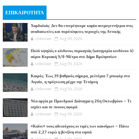
ΕΠΙΚΑΙΡΟΤΗΤΑ
Χαρδαλιάς: Δεν θα επιτρέψουμε καμία ανεμογεννήτρια στις
αναδασωτέες και πυρόπληκτες περιοχές της Αττικής
Unknown
Aug 09, 2026
Πολύ υψηλός ο κίνδυνος πυρκαγιάς (κατηγορία κινδύνου 4)
αύριο Κυριακή 9/8-Μέτρα στο Δήμο Βριλησσίων
Unknown
Aug 09, 2026
Καιρός: Έως 39 βαθμούς σήμερα, μελτέμια 7 μποφόρ στο
Αιγαίο, η πρόγνωση μέχρι την Τετάρτη
Unknown
Aug 09, 2026
Νέα αργία με Προεδρικό Διάταγμα η 26η Οκτωβρίου – Τι
ισχύει και σε ποιους αφορά
Unknown
Aug 09, 2026
«Καίνε» τους αδειούχους οι τιμές των καυσίμων – Πάνω
από 2,27 ευρώ η βενζίνη στα νησιά