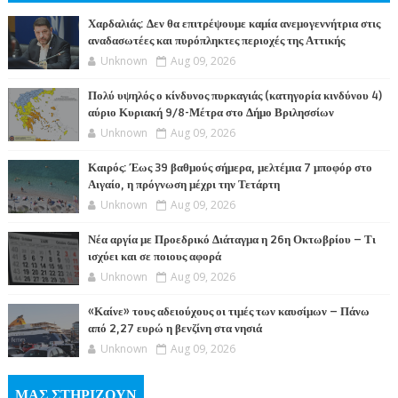
ΤΕΣ
Χαρδαλιάς: Δεν θα επιτρέψουμε καμία ανεμογεννήτρια στις
αναδασωτέες και πυρόπληκτες περιοχές της Αττικής
Unknown
Aug 09, 2026
Πολύ υψηλός ο κίνδυνος πυρκαγιάς (κατηγορία κινδύνου 4)
αύριο Κυριακή 9/8-Μέτρα στο Δήμο Βριλησσίων
Unknown
Aug 09, 2026
Καιρός: Έως 39 βαθμούς σήμερα, μελτέμια 7 μποφόρ στο
Αιγαίο, η πρόγνωση μέχρι την Τετάρτη
Unknown
Aug 09, 2026
Νέα αργία με Προεδρικό Διάταγμα η 26η Οκτωβρίου – Τι
ισχύει και σε ποιους αφορά
Unknown
Aug 09, 2026
«Καίνε» τους αδειούχους οι τιμές των καυσίμων – Πάνω
από 2,27 ευρώ η βενζίνη στα νησιά
Unknown
Aug 09, 2026
ΜΑΣ ΣΤΗΡΙΖΟΥΝ