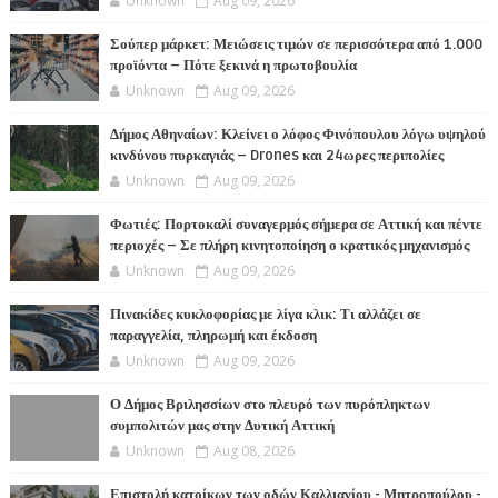
Unknown
Aug 09, 2026
Σούπερ μάρκετ: Μειώσεις τιμών σε περισσότερα από 1.000
προϊόντα – Πότε ξεκινά η πρωτοβουλία
Unknown
Aug 09, 2026
Δήμος Αθηναίων: Κλείνει ο λόφος Φινόπουλου λόγω υψηλού
κινδύνου πυρκαγιάς – Drones και 24ωρες περιπολίες
Unknown
Aug 09, 2026
Φωτιές: Πορτοκαλί συναγερμός σήμερα σε Αττική και πέντε
περιοχές – Σε πλήρη κινητοποίηση ο κρατικός μηχανισμός
Unknown
Aug 09, 2026
Πινακίδες κυκλοφορίας με λίγα κλικ: Τι αλλάζει σε
παραγγελία, πληρωμή και έκδοση
Unknown
Aug 09, 2026
Ο Δήμος Βριλησσίων στο πλευρό των πυρόπληκτων
συμπολιτών μας στην Δυτική Αττική
Unknown
Aug 08, 2026
Επιστολή κατοίκων των οδών Καλλιανίου - Μητροπούλου -