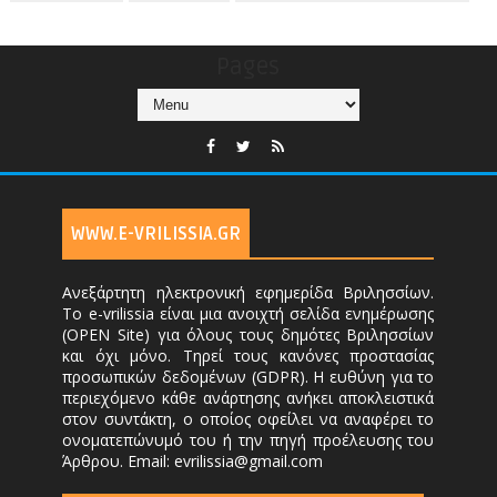
Pages
WWW.E-VRILISSIA.GR
Ανεξάρτητη ηλεκτρονική εφημερίδα Βριλησσίων.
Το e-vrilissia είναι μια ανοιχτή σελίδα ενημέρωσης
(OPEN Site) για όλους τους δημότες Βριλησσίων
και όχι μόνο. Τηρεί τους κανόνες προστασίας
προσωπικών δεδομένων (GDPR). Η ευθύνη για το
περιεχόμενο κάθε ανάρτησης ανήκει αποκλειστικά
στον συντάκτη, ο οποίος οφείλει να αναφέρει το
ονοματεπώνυμό του ή την πηγή προέλευσης του
Άρθρου. Email: evrilissia@gmail.com