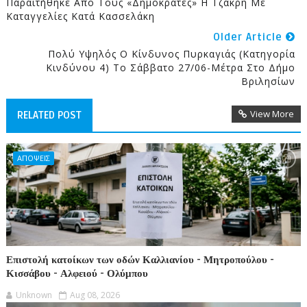
Παραιτήθηκε Από Τους «Δημοκράτες» Η Τζάκρη Με
Καταγγελίες Κατά Κασσελάκη
Older Article
Πολύ Υψηλός Ο Κίνδυνος Πυρκαγιάς (κατηγορία
Κινδύνου 4) Το Σάββατο 27/06-Μέτρα Στο Δήμο
Βριλησίων
View More
RELATED POST
ΑΠΟΨΕΙΣ
Επιστολή κατοίκων των οδών Καλλιανίου - Μητροπούλου -
Κισσάβου - Αλφειού - Ολύμπου
Unknown
Aug 08, 2026