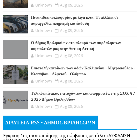
Unknown
Aug 09, 2026
Πινακίδες κυκλοφορίας με λίγα κλικ: Τι αλλάζει σε
παραγγελία, πληρωμή και έκδοση
Unknown
Aug 09, 2026
Ο Δήμος Βριλησσίων στο πλευρό των πυρόπληκτων
συμπολιτών μας στην Δυτική Αττική
Unknown
Aug 08, 2026
Επιστολή κατοίκων των οδών Καλλιανίου - Μητροπούλου -
Κισσάβου - Αλφειού - Ολύμπου
Unknown
Aug 08, 2026
Τελικός πίνακας επιτυχόντων και απορριπτέων της ΣΟΧ 4 /
2026 Δήμου Βριλησσίων
Unknown
Aug 08, 2026
ΔΙΑΥΓΕΙΑ RSS - ΔΗΜΟΣ ΒΡΙΛΗΣΣΙΩΝ
Έγκριση 1ης τροποποίησης της σύμβασης με τίτλο «ΑΣΦΑΛΙΣΗ