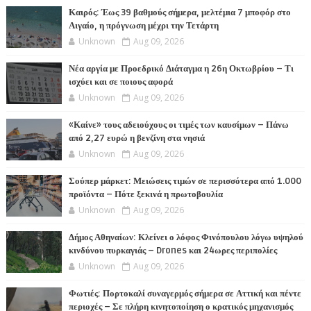
Καιρός: Έως 39 βαθμούς σήμερα, μελτέμια 7 μποφόρ στο
Αιγαίο, η πρόγνωση μέχρι την Τετάρτη
Unknown
Aug 09, 2026
Νέα αργία με Προεδρικό Διάταγμα η 26η Οκτωβρίου – Τι
ισχύει και σε ποιους αφορά
Unknown
Aug 09, 2026
«Καίνε» τους αδειούχους οι τιμές των καυσίμων – Πάνω
από 2,27 ευρώ η βενζίνη στα νησιά
Unknown
Aug 09, 2026
Σούπερ μάρκετ: Μειώσεις τιμών σε περισσότερα από 1.000
προϊόντα – Πότε ξεκινά η πρωτοβουλία
Unknown
Aug 09, 2026
Δήμος Αθηναίων: Κλείνει ο λόφος Φινόπουλου λόγω υψηλού
κινδύνου πυρκαγιάς – Drones και 24ωρες περιπολίες
Unknown
Aug 09, 2026
Φωτιές: Πορτοκαλί συναγερμός σήμερα σε Αττική και πέντε
περιοχές – Σε πλήρη κινητοποίηση ο κρατικός μηχανισμός