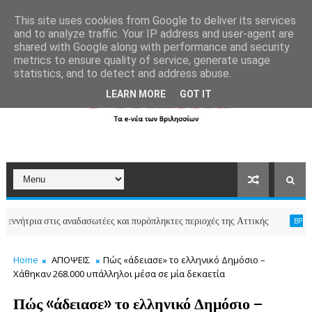
```html
```
This site uses cookies from Google to deliver its services
and to analyze traffic. Your IP address and user-agent are
shared with Google along with performance and security
metrics to ensure quality of service, generate usage
statistics, and to detect and address abuse.
LEARN MORE
GOT IT
 στις αναδασωτέες και πυρόπληκτες περιοχές της Αττικής
Πολ
ΒΡΙΛΗΣΣΙΑ
Home
ΑΠΟΨΕΙΣ
Πώς «άδειασε» το ελληνικό Δημόσιο –
Χάθηκαν 268.000 υπάλληλοι μέσα σε μία δεκαετία
Πώς «άδειασε» το ελληνικό Δημόσιο –