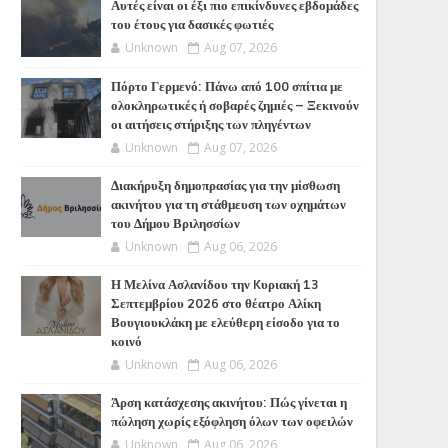
Αυτές είναι οι έξι πιο επικίνδυνες εβδομάδες
του έτους για δασικές φωτιές
Unknown
Aug 07, 2026
Πόρτο Γερμενό: Πάνω από 100 σπίτια με
ολοκληρωτικές ή σοβαρές ζημιές – Ξεκινούν
οι αιτήσεις στήριξης των πληγέντων
Unknown
Aug 07, 2026
Διακήρυξη δημοπρασίας για την μίσθωση
ακινήτου για τη στάθμευση των οχημάτων
του Δήμου Βριλησσίων
Unknown
Aug 06, 2026
Η Μελίνα Ασλανίδου την Kυριακή 13
Σεπτεμβρίου 2026 στο θέατρο Αλίκη
Βουγιουκλάκη με ελεύθερη είσοδο για το
κοινό
Unknown
Aug 06, 2026
Άρση κατάσχεσης ακινήτου: Πώς γίνεται η
πώληση χωρίς εξόφληση όλων των οφειλών
Unknown
Aug 06, 2026