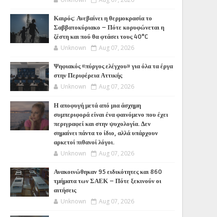
Καιρός: Ανεβαίνει η θερμοκρασία το
Σαββατοκύριακο – Πότε κορυφώνεται η
ζέστη και πού θα φτάσει τους 40°C
Unknown
Aug 07, 2026
Ψηφιακός «πύργος ελέγχου» για όλα τα έργα
στην Περιφέρεια Αττικής
Unknown
Aug 07, 2026
Η αποφυγή μετά από μια άσχημη
συμπεριφορά είναι ένα φαινόμενο που έχει
περιγραφεί και στην ψυχολογία. Δεν
σημαίνει πάντα το ίδιο, αλλά υπάρχουν
αρκετοί πιθανοί λόγοι.
Unknown
Aug 07, 2026
Ανακοινώθηκαν 95 ειδικότητες και 860
τμήματα των ΣΑΕΚ – Πότε ξεκινούν οι
αιτήσεις
Unknown
Aug 07, 2026