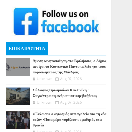
ΕΠΙΚΑΙΡΟΤΗΤΑ
Άμεση κινητοποίηση στα Βριλήσσια, ο Δήμος
ανοίγει το Κοινωνικό Παντοπωλείο για τους
πυρόπληκτους της Μάνδρας
Unknown
Aug 07, 2026
Σύλλογος Βριλησσίων Καλλινίκη :
Συγκέντρωση ανθρωπιστικής βοήθειας
Unknown
Aug 07, 2026
«Έκλεισε» ο αγιασμός στα σχολεία για τη νέα
σεζόν -Ποια μέρα γυρίζουν οι μαθητές στα
θρανία
Unknown
Aug 07, 2026