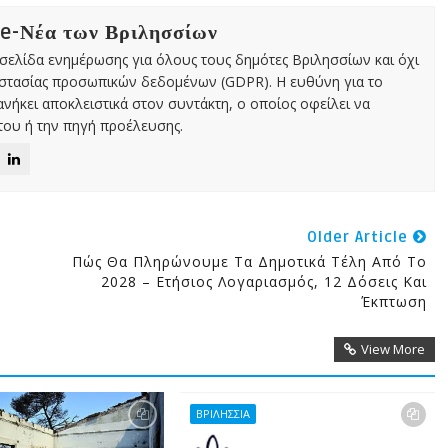
 e-Νέα των Βριλησσίων
χτή σελίδα ενημέρωσης για όλους τους δημότες Βριλησσίων και όχι
οστασίας προσωπικών δεδομένων (GDPR). Η ευθύνη για το
νήκει αποκλειστικά στον συντάκτη, ο οποίος οφείλει να
ου ή την πηγή προέλευσης.
Older Article
Πώς Θα Πληρώνουμε Τα Δημοτικά Τέλη Από Το
2028 – Ετήσιος Λογαριασμός, 12 Δόσεις Και
Έκπτωση
View More
ΒΡΙΛΗΣΣΙΑ