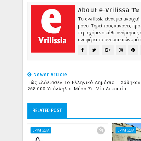
About e-Vrilissa Τα
Το e-vrilissia είναι μια ανοι
μόνο. Τηρεί τους κανόνες πρ
περιεχόμενο κάθε ανάρτησης α
αναφέρει το ονοματεπώνυμό τ
Newer Article
Πώς «άδειασε» Το Ελληνικό Δημόσιο – Χάθηκαν
268.000 Υπάλληλοι Μέσα Σε Μία Δεκαετία
RELATED POST
ΒΡΙΛΗΣΣΙΑ
ΒΡΙΛΗΣΣΙΑ