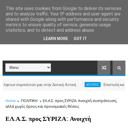
This site uses cookies from Google to deliver its services
and to analyze traffic. Your IP address and user-agent are
shared with Google along with performance and security
metrics to ensure quality of service, generate usage
statistics, and to detect and address abuse.
LEARN MORE
GOT IT
 συμπολιτών μας στην Δυτική Αττική
Επιστολή κατοίκων των
ΑΠΟΨΕΙΣ
Home
ΠΟΛΙΤΙΚΗ
ΕΛ.Α.Σ. προς ΣΥΡΙΖΑ: Ανοιχτή συστράτευση,
αλλά χωρίς όρους και προνομιακές θέσεις
ΕΛ.Α.Σ. προς ΣΥΡΙΖΑ: Ανοιχτή