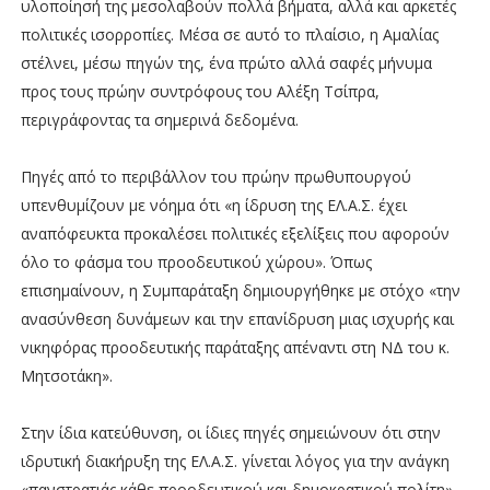
υλοποίησή της μεσολαβούν πολλά βήματα, αλλά και αρκετές
πολιτικές ισορροπίες. Μέσα σε αυτό το πλαίσιο, η Αμαλίας
στέλνει, μέσω πηγών της, ένα πρώτο αλλά σαφές μήνυμα
προς τους πρώην συντρόφους του Αλέξη Τσίπρα,
περιγράφοντας τα σημερινά δεδομένα.
Πηγές από το περιβάλλον του πρώην πρωθυπουργού
υπενθυμίζουν με νόημα ότι «η ίδρυση της ΕΛ.Α.Σ. έχει
αναπόφευκτα προκαλέσει πολιτικές εξελίξεις που αφορούν
όλο το φάσμα του προοδευτικού χώρου». Όπως
επισημαίνουν, η Συμπαράταξη δημιουργήθηκε με στόχο «την
ανασύνθεση δυνάμεων και την επανίδρυση μιας ισχυρής και
νικηφόρας προοδευτικής παράταξης απέναντι στη ΝΔ του κ.
Μητσοτάκη».
Στην ίδια κατεύθυνση, οι ίδιες πηγές σημειώνουν ότι στην
ιδρυτική διακήρυξη της ΕΛ.Α.Σ. γίνεται λόγος για την ανάγκη
«πανστρατιάς κάθε προοδευτικού και δημοκρατικού πολίτη»,