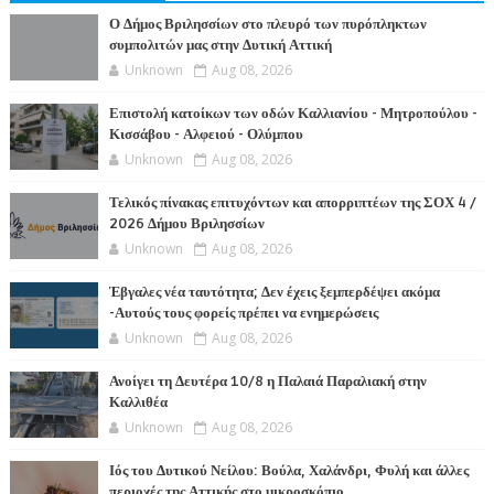
Ο Δήμος Βριλησσίων στο πλευρό των πυρόπληκτων
συμπολιτών μας στην Δυτική Αττική
Unknown
Aug 08, 2026
Επιστολή κατοίκων των οδών Καλλιανίου - Μητροπούλου -
Κισσάβου - Αλφειού - Ολύμπου
Unknown
Aug 08, 2026
Τελικός πίνακας επιτυχόντων και απορριπτέων της ΣΟΧ 4 /
2026 Δήμου Βριλησσίων
Unknown
Aug 08, 2026
Έβγαλες νέα ταυτότητα; Δεν έχεις ξεμπερδέψει ακόμα
-Αυτούς τους φορείς πρέπει να ενημερώσεις
Unknown
Aug 08, 2026
Ανοίγει τη Δευτέρα 10/8 η Παλαιά Παραλιακή στην
Καλλιθέα
Unknown
Aug 08, 2026
Ιός του Δυτικού Νείλου: Βούλα, Χαλάνδρι, Φυλή και άλλες
περιοχές της Αττικής στο μικροσκόπιο