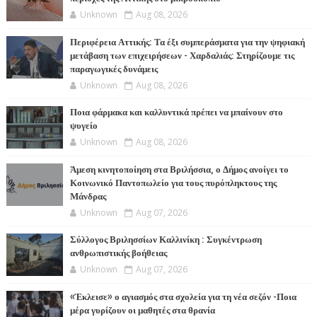
Unknown
Aug 08, 2026
Περιφέρεια Αττικής: Τα έξι συμπεράσματα για την ψηφιακή
μετάβαση των επιχειρήσεων - Χαρδαλιάς: Στηρίζουμε τις
παραγωγικές δυνάμεις
Unknown
Aug 08, 2026
Ποια φάρμακα και καλλυντικά πρέπει να μπαίνουν στο
ψυγείο
Unknown
Aug 08, 2026
Άμεση κινητοποίηση στα Βριλήσσια, ο Δήμος ανοίγει το
Κοινωνικό Παντοπωλείο για τους πυρόπληκτους της
Μάνδρας
Unknown
Aug 07, 2026
Σύλλογος Βριλησσίων Καλλινίκη : Συγκέντρωση
ανθρωπιστικής βοήθειας
Unknown
Aug 07, 2026
«Έκλεισε» ο αγιασμός στα σχολεία για τη νέα σεζόν -Ποια
μέρα γυρίζουν οι μαθητές στα θρανία